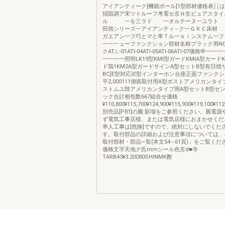
アイアンティーク[機能ポール]1型部材価格表￨￨は
招阻調ア宋ツトルーフ考電セ京Ｈ生ピュアスタイ
ル 一を三ラド 一オルテーヌ一ユラト 
田焼シリーズ一アイアンティ∼ク一ＧＲＣ床材
ガエアン一フ巧とマと率Ｔル一ｅｉンステム一フ
一一一ューファンクション部材名称ブラック用N0ATl
クAT,い01ATI-04ATl-05ATl-06ATI-07価格
一一一一照明LK19型KMl型ガードKMlA型カード
ド鶏1KM2A型ガードサインA型セットB型有日焼
BC]E型対応)E型インターホン台座正面ファンクショ
平2,000111側面取付用A型ポストアメリカンタ
ストムユ陛アメリカンタイブ用A型セットB型セ
ック合計相包数667組合せ価格
¥110,800¥115,700¥124,900¥115,900¥119,100¥112
別売品[P81]の騰:影瑠をご参照ください。麗電
ず電気工事店様、または電気店様におまかせくだ
率人工事は[危険]ですので、絶対にしないでくだ
す。取付部品の詳細および注意事項については、
取付部材・部品―覧(本文54∼61頁)」をご覧く
価格文字天地ク氏rnmシール色言d■寺
TARB43¥3.20080SHINMK酎