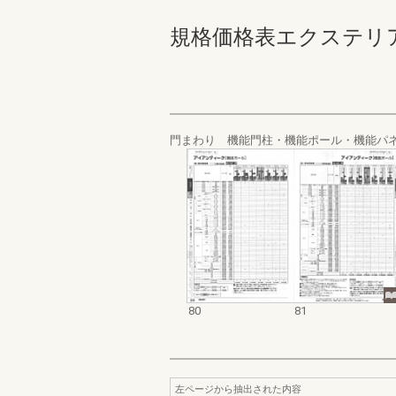
規格価格表エクステリア編_2
門まわり 機能門柱・機能ポール・機能パ
80
81
左ページから抽出された内容