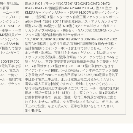
難生産品:濁□
部材名称CBブラック用NOAT2-01AT2-02AT2-03AT2-04AT2-
ル百示
05AT2-06AT2-07価格照明SARF62SARF23LK24」型KMl型ガード
一ユ一ド有
KM2型ガードサインA型セットB型平14,000有田焼サイン(サイン
 一アプロ︲テ
B(CI、E型対応￨E型インターホン台座正面ファンクションポール
ァンクション
a型用SAAH43単G,9001111側面取付用ポストアメリカンタイプ
―nlATl―∩
横型VA22型UAl型たて型TN2B型(R)ダイヤル並ポスト台座アメ
申一一一一車掌﹁・一〓
リカンタイプ用A型セットB型セットSARB32D型E型F型ハンガー
KM2型灯貝ガー
フックC型D型合計相包数6組合せ価格半
サイン(サイン
103,100¥130,900¥108,000¥108,200¥110,300¥104,900¥152,2002
ンSAAH46
型言F材価格表￨￨は受注生産品:寓局H阻調摩鞭剤●組合せ価格・
イプ横型たて型ポ
合計相包数にはインターホンは含まれておりません。インター
ントハンガーフ
ホン子機・親機は、市販品をお求めください。JiSlコ用スイッ
チボックス対応品(露出型)取付可能インターホン寸法はP56をご
,600¥139,700
覧ください。:事7財藻夢蔚暫晋啓謹拳練深吾議ルをご使用くださ
源や電気工事は必
い。●有田焼サインE型はサインB・CI・E型に取付けできます。
さい。電気の
アイアンティーク[機能ポール]別売品サイン本体色フフック価格
さい。一例で
文字天地ク氏mmシール色言己張肇TARB43¥3,200電源や電気工
―ル・機能門柱
事は必ず電気工事店様、または電気店様におまかせください。
ださい。ヴラック
電気の素人工事は[危険]ですので、絶対にしないでください。。
取付部品の詳細および注意事項については、―ル・機能門柱取付
部材・部品一覧(本文54∼61頁)」をご覧ください。園●表示価格
は部材標準価格で、組立・運搬・取付工事費及び消費税は含ま
れておりません。●事故、ケガ等を防止するために「使用上、施
工上のご注意」をよく読んで、正常な取扱いをしてください。
SHINNIKE,