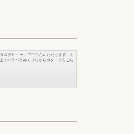
タログビュー」でごらんいただけます。カ
b上でパラパラめくりながらカタログをごら