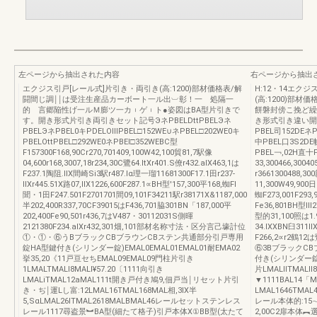
左ページから抽出された内容
右ページから抽出
エクジス引戸[レール式]片引き・両引き(高:1200)部材価格表/解
H:12・14エク
闘間じ調￨￨は受注生産品カーボート一ル出︺彰！一 処隔一
(高:1200)部
的 言郷陥性げ一ルＭ膨ツ一カ︲ゲ︲ト●姿図はBA型片引きで
餅磐封傍こ挽ど繰
す。開き形式片引き両引きセット記号ЭネPBELDttPBELЭネ
き形式引き違い開き
PBELЭネPBEL0キPDELOⅢPBEL□152WE∪ネPBEL□202WE0キ
PBEL司152DEネP
PBELOttPBEL□292WE0ネPBEl□352WEBC型
中PBEL口3S2DE
F157300F168,90Cr270,701409,100W42,100貿81,7駅像
PBEL￢,02H直十PB
04,600r168,3007,18r234,30C鷺64.ltXr401.S僚r432.alX463,1は
33,300466,3
F237.1陶阻.llX間崎Si3駅r487.lα理一瑠11681300F17.1田r237‐
r3661300488,30
llXr445.51X路07,llX1226,600F287.1∝BH型'157,300平168,蜘Fl
11,300W49,900
聞・1田F247.501F2701701間09,101F34211駅r38171X&1187,000
蜘F273,001F293,
半202,400R337,70CF39015はF436,701脇301BN「187,000平
Fe36,801BH型Ⅲ2
202,400Fe90,501r436,7はV487・30112031S側暉
型的31,100照は1.
2121380F234.alXr432,301畑,101部材名称寸法・区分言己壕計位
34.lXXBN臼311ll
①・①・⑥うBブラックCBブラウンCBステン共通部分引戸専用
F266,2∝r2鶴
錠HA型鍵付き(シリンダー錠)EMAL0EMAL01EMAL01耐EMA02
⑥3BブラックC
挙35,20《11戸亘セちEMAL09EMAL09門柱片引き
付き(シリンダー錠)
1LMALTMALl8MALl¥57.20〔1111向引き
片LMALllTMALll
LMALiTMAL12aMAL111t開き戸付き鳩9,佃戸当￨リセット片引
▼1111BAL14「
き・ぢ￨運Lし富:12LMAL16TMAL168MAL相,3Ⅸ半
LMAL1646TM
5,SαLMAL26ITMAL2618MALBMAL46レールセットステンレス
レール本体的:15∼1
レール1117尋盗景︼BA型(細たて格子)引戸本体X①BB型(太たて
2,00C2扉本体