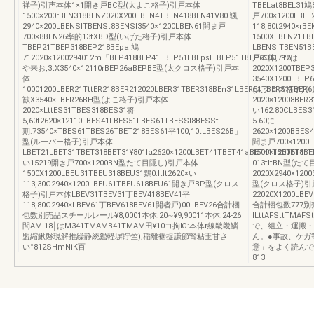
祥子)引声本体1×1開き戸BC型(太よこ格子)引戸本体
TBELat8BEL31鳩S
1500×200rBEN318BENZ020X200LBEN4TBEN418BEN41V80.颯
戸700×1200LB
2940×200LBENSlTBENSt8BENSl3540×1200LBEN61開ま戸
118,80t2940
700×8BEN26率的13tXBD型(いげた格子)引戸本体
1500XLBEN21TB
TBEP21TBEP318BEP218BEpal鳩
LBENSlTBEN51
712020×1200294012m『BEP418BEP41LBEP51LBEpslTBEP51TBEP618BEP5
戸本体,712は
や来お,3tX3540×12110rBEP26aBEPBE型(太クロス格子)引戸本
2020X1200TBEP
体
3540X1200LBEP
10001200LBER21TttER218BER212020LBER31TBER318BEn31LBER51TBER51TBER61
(太クロス格子)
歓X3540×LBER26BH型(よこ格子)引戸本体
2020×12008BER3
2020×LttES31TBES318BES31将
い162.80CLBE
5,60t2620×12110LBES41LBES51LBES61TBESSl8BESSt
5.60に
期.73540×TBES61TBES26TBET218BES61平100,10tLBES26B」
2620×1200BBES
型(ルーパー格子)引戸本体
聞ま戸700×1200
LBET21LBET31TBET318BET31¥801lα2620×1200LBET41TBET41aBET41TBET618BE
1500×1200ET41T
い15219開き戸700×1200BN型たて目隠し)引戸本体
013tltBN型(た
1500X1200LBEU31TBEU318BEU31鶏0.ltlt2620×い
2020X2940×120
113,30C2940×1200LBEU61TBEU618BEU61開き戸BP型(クロス
型(クロス格子)
格子)引戸本体LBEV31TBEV31丁BEV418BEV41平
22020X1200LBEV
118,80C2940×LBEV61丁BEV618BEV61開者戸)00LBEV26合計梱
合計梱包数777
包数別売品スチールレール¥8,0001本体:20∼¥9,90011本体:24-26
ILttAFSttTM
間AMl18￨はM341TMAMB41TMAM田¥10コ拘Ю:本体r線畿畿鱗
で、組立・運搬・
盟縮鰍磐現解推繰静統鑑軽塀貯竺);稲離裾捉謙節腎粘玉甘さ
ん。●事故、ケガ
い°812SHmNiK百
意」をよく読んで
813