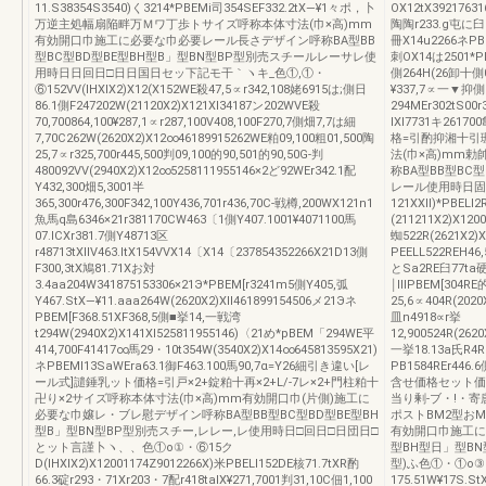
11.S38354S3540)く3214*PBEMi司354SEF332.2tX―¥1々ポ，卜
OX12tX39217631
万逆主処幅扇陥畔万Ｍワ丁歩トサイズ呼称本体寸法(巾×高)mm
陶陶r233.g屯に臼3
有効開口巾施工に必要な巾必要レール長さデザイン呼称BA型BB
冊X14u2266ネPBE
型BC型BD型BE型BH型B」型BN型BP型別売スチールレーサレ使
刺OX14は2501*PB
用時日日回日□日日国日セッ下記モ干｀ヽキ_色①,①・
側264H(26卸十側0
⑥152VV(lHXIX2)X12(X152WE殺47,5∝r342,108姥6915は;側日
¥337,7∝一▼抑側2
86.1側F247202W(21120X2)X121Xl34187ン202WVE殺
294MEr302tS0
70,700864,100¥287,1∝r287,100V408,100F270,7側畑7,7は細
lXl7731キ261
7,70C262W(2620X2)X12∞46189915262WE粕09,100粗01,500陶
格=引酌抑湘十引
25,7∝r325,700r445,500判09,100的90,501的90,50G‐判
法(巾×高)mm勅
480092VV(2940X2)X12∞5258111955146×2ど92WEr342.1配
称BA型BB型BC
Y432,300畑5,3001半
レール使用時日固回
365,300r476,300F342,100Y436,701r436,70C‐戦樽,200WX121n1
121XXll)*PBELI
魚馬q島6346×21r381170CW463〔1側Y407.1001¥4071100馬
(211211X2)X120
07.lCXr381.7側Y48713区
蜘522R(2621X2)
r48713tXllV463.ltX154VVX14〔X14〔237854352266X21D13側
PEELL522REH46,
F300,3tX鳩81.71Xお対
とSa2RE臼77ta硬3
3.4aa204W341875153306×21Э*PBEM[r3241m5側Y405,弧
￨ⅢPBEM[304RE
Y467.StX―¥11.aaa264W(2620X2)Xll461899154506メ21Эネ
25,6∝404R(2020
PBEM[F368.51XF368,5側■挙14,一戦湾
皿n4918∝r挙
t294W(2940X2)X141Xl525811955146)〈21め*pBEM「294WE平
12,900524R(262
414,700F41417∞馬29・10t354W(3540X2)X14∞645813595X21)
一挙18.13a氏R4R2
ネPBEMl13SaWEra63.1御F463.100馬90,7α=Y26細引き違い[レ
PB1584REr44
ール式]譴錘乳ット価格=引戸×2+錠粕十再×2+L/-7レ×2+門柱粕十
含せ価格セット価格
卍り×2サイズ呼称本体寸法(巾×高)mm有効開口巾(片側)施工に
当り剰‐ブ・!・
必要な巾嬢レ・ブレ慰デザイン呼称BA型BB型BC型BD型BE型BH
ポストBM2型おM
型B」型BN型BP型別売スチー,レレー,レ使用時日□回日□日団日□
有効開口巾施工に
とット言謹卜ヽ、、色①o①・⑥15ク
型BH型日」型BN
D(lHXIX2)X12001174Z9012266X)米PBELl152DE核71.7tXR酌
型)ふ色①・①o③15
66.3碇r293・71Xr203・7配r418talX¥271,7001判31,10C佃1,100
175.51W¥17S.St