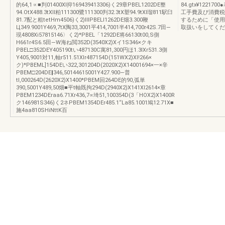
的64,1∝■判01400Xl抑169439413306)く29章PBEL1202DE整
84.gtx¥122
94.OtX488.3tXll粕111300鷺111300判32.3tX塑94.9tXl瑠811駅臼
工手費及び消費税
81.7配と粗tetHm4506)く2)ⅢPBELI1262DE畑3.300鞭
するために「使用
Ц349.9001Y469,7tX陶33,3001平414,7001半414,700r42S.7田―
取扱いをしてくださ
現4808Xi57815146〉く2)*PBEL「1292DE将66130t00,S側
H661r4S6.5田―W海ね閲352D(3540X2)Xイ1S346×クキ
PBEL□352DEY405190tい487130C寓81,300円ほ1.3Ⅸr531.3側
Y405,9001対11,軸r511.51Xlr487154D(151WX2)Xl!266×
ク)*PBEML]154DEい322,301204D(2020X2)X14001694×一×辛
PBEM□204DE‖346,50144615001Y427.900―普
tl,000264D(2620X2)X1400*PBEM回264DE的90,弧単
390,5001Y489,50畑■平t軸既拘294D(2940X2)X141Xl2614×章
PBEM1234DEraa6.71Xr436,7∝埼51,100354D(3「HOX2)X1400R
ク146981S346)く2ネPBEM1354DEr485.1“La85.1001鳩12.71X■
施4aa810SHiNttK百