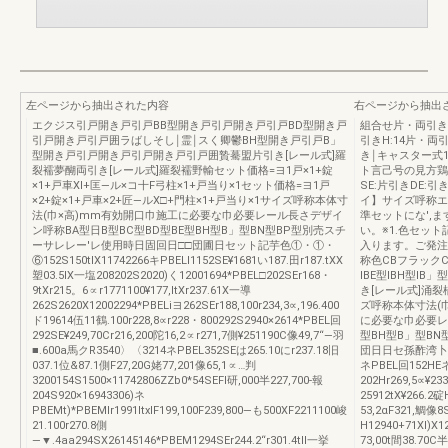
左ページから抽出された内容
右ページから抽出
エクジス引戸開き戸引戸BB型開き戸引戸開き戸引戸BD型開き戸
組合せ片・両引き1
引戸開き戸引戸囲ラばしそし￨霊￨スく卿鬱BH型開き戸引戸B」
引きH:14片・両
型開き戸引戸開き戸引戸開き戸引戸囲贄驀盟片引き[レール式]羅
き￨キャスター式1組
裂襦夢醐両引き[レール式]羅裂襦野輸セット価格=ヨ1戸×1+錠
ト言己号の見方鶏
×1+戸車Xl+匡―ル×コ十F弓柱×1+戸当り×1セット価格=ヨ1戸
SE:片引きDE:
×2+錠×1+戸車×2+匠―ルX□+門柱×1+戸当り×1サイズ呼称本体寸
イ】サイズ呼称エ
法(巾×高)mm有効開口巾施工に必要な巾必要レール長さデザイ
準セットにな',
ン呼称BA型日B型BC型BD型BE型BH型B」型BN型BP型別売スチ
い。※1.色セッ
ーサレレー'レ使用時日固回日□□団圃日セット記芋色①・①・
入ります。ご発注
⑥152S150tlX11742266キPBELI1152SE¥1681い187.田r187.tXX
称色CBフラックC
塑03.5Ⅸ一塩208202S2020)く12001694*PBEL□202SEr168・
IBE型IBH型IB
9tXr215。6∝r1771100¥177,ltXr237.61X一導
き[レール式]涌
262S2620X12002294*PBELiヨ262SEr188,100r234,3∝,196.400
ズ呼称本体寸法(巾
ド19614伍11鶴.100r228,8∝r228・800292S2940×2614*PBEL回
に必要な巾必要レ
292SE¥249,70Cr216,200陀16,2∝r271,7側¥251190C像49,7“―羽
型BH型B」型B
■.600a馬クR3540〉〈3214ネPBEL352SEは265.10にr237.18旧
団日日セ孫酢湾卜ヽキ
037.1位&87.1側F27,20G姥77,201像65,1∝…判
ネPBEL回152HEネ
3200154S1500×11742806ZZb0*54SEFl研,000半227,700‐報
202Hr269,5∝¥233
204S920×16943306)ネ
25912tX¥266.2碇
PBEMt)*PBEMIr1991ltxlF199,100F239,800―も500XF2211100峻
53,2αF321,鯛像
21.100r270.8側
H12940+71Xl)X1
―▼.4aa294SX26145146*PBEM1294SEr244.2“r301.4tll一挙
73,00t間38.70C