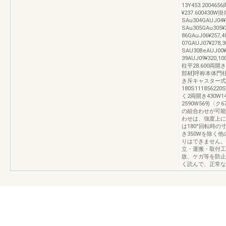
13Y453.20046
¥237.600430W掛
SAu304GAUJ04¥
SAu305GAu305¥
86GAuJ06¥257
07GAUJ07¥278,
SAU30BeAUJ00
39AUJ09¥320,1
柱平28.600両開き
部材]呼称本体門
き斥キャスター式
180S111856220S
く2両開き430W143
2590W569)〈ク
の組合わせが可能
わせは、強度上に
は180°回転時の
き350Wを除く
りはできません。師
立・運搬・取付工
故、ケガ等を防止
く読んで、正常な