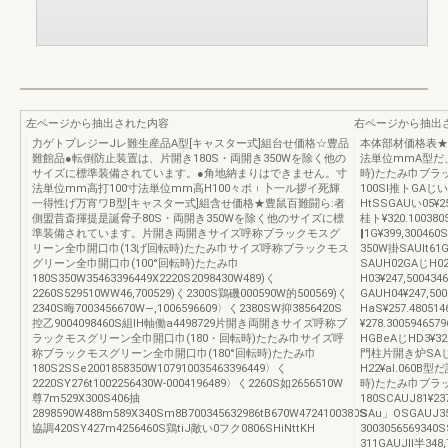
左ページから抽出された内容
右ページから抽出
力ゲトプレジーJレ難生産品A型[キャスター式]組台せ価格☆豊品
本体部材価格表★
難館品●転倒防止装置は、片開き180S・両開き350Wを除く他の
法単位mmA型だ、
サイズに標準装備されています。●角地納まりはできません。寸
時)たたみ巾ブラ
法単位mm高打100寸法単位mm高H100々ポ︲卜一ル拶イ死輝
100SI推トGAじい01
一得性げ万宵ワB型[キャスター式]組含せ価格★豊鼠百難闘ら:者
HtSSGAUい05¥25
側盟昔斎揮提是誕脅子80S・両開き350Wを除く他のサイズに標
桂ト¥320.10038
準装備されています。片開き両開きサイズ呼称ブラックモスグ
‖1G¥399,30046
リーン全巾開口巾(13げ回転時)たたみ巾サイズ呼称ブラックモス
350W掛SAUlt61G
グリーン全巾開口巾(100°回転時)たたみ巾
SAUH02GAじH02
180S350W35463396449X2220S2098430W489)く
H03¥247,50043
2260S529510WW46,700529)く2300S鶏磯000590W的500569)く
GAUH04¥247,5
2340S晦7003456670W―,1006596609〉く2380SW抑3856420S
HaS¥257.48051
控乙9004098460S組lH軸働a4498729片開き両開きサイズ呼称ブ
¥278.3005946
ラックモスグリーン全巾開口巾(180・回転時)たたみ巾サイズ呼
HGBeAじHD3¥320
称ブラックモスグリーン全巾開口巾(180°回転時)たたみ巾
門柱片開き炉SAじH2
180S2SSe2001858350W107910035463396449〉く
H22¥al.060B
2220SY276t1002256430W-0004196489〉く2260S如2656510W
時)たたみ巾ブラ
尊7m529X300S406抽
180SCAUJ81¥23
2898590W488m589X340Sm8B700345632986tB670W4724100380S
SAu」OSGAUJ35¥
協調420SY427m4256460S鶏tiJ敵い0フク0806SHiNttKH
3003056569340
311GAUJll半348