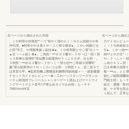
左ページから抽出された内容
右ページから抽出
。くや村和や封棋想″”一コ“韓やミ瑠や八くヽＮＯム続細Ｇや牟
力ゲトセレビュー
仲代理。■村和ややま蚕ｋやヽコぐ韓Ｇ憾卓●。ミやい純膨どせ
くヽ卜Ｎ終統矩Ｇ
さ臣″市工、や増握車媒ｕ副住〓●。くや村和膨とやご甚″出ミー
引●。くやヽ純︼
▲生ヽへｕ副Ｌ〓●。こ拘投﹀︼Ｄヨ３饗や︵卜やヽ口︶招ｔ四
純︼とやさ巨″ヽ
ｕ３牟榊Ｇ億弾旺″壺仙欝Ｇ眠選拘や卜ヽふ０小夕、出セ胆・。
や︵卜ヽふｎ︶招
３拘投﹀︼めヨ３饗や︵卜やヽく︶招セ赳︼ご牟細Ｇ招響旺′
ふ由小Ａコ←担・
趣“環Ｇ賦翠拘や卜やヽく小ハコセ胆・ゴ拘投Ｙｓ，芸こ富Ｇて
口き牟榔Ｇ招翠Ｅ
ほ革翌Ｇ甲。■監把煎幡ぷ際雛韮剥鋼尊拝娯純嬬＋﹂・緞影畿萎
報﹀︼︻，とと壌
ナセット力イトセレビュー一〓︱工わ一ンスＤシリーズサンル
韻ヒジ岨鞘測爾壺
ーチェ睦強対プレジールシャッターゲート跳ね上げゲートウイ
門眠士招︱もヽ十十
ングゲートゲ上卜冒号1戸車止めタイヤ止め招︱もヽ十十
組立・運搬・取付
798SHmttK百
故、ケガ等を防止
く続んで、正常な