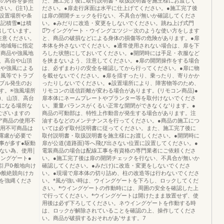
朝の内容を参照
た、施工完了後に取付説明書・取扱説明書を施主様にお渡しく
い。(注1)上
ださい。●扉走行床面は水平に仕上げてください。●施工完了後
設置場所や条
は扉の開開チェックを行ない、不具合が無いか確認してくださ
上記積雪■は積
い。●みだりに改造・変更をしないでください。跳ね上げ式門
算出しています。
扉͡ウイングゲート・ウイングエツジ︶次のような使い方をします
注意ください。
と、商品の破損などによる身体の損傷等の危険があります。●扉
各地域毎に指定
本体を外さないでください。●通常使用されない場合は、扉を下
用商品や強風地
ろした状態にしておいてください。●開閉時には手足・衣服など
、高台や山頂
を挟まないよう、注意してください。●扉の開閉操作をする場合
温や強風による
は、必ずまわりの安全を確認してから行ってください。●扉に物
台風等でトラブ
を載せないでください。●扉を揺すったり、乗ったり、寄りかか
ブル発生のお
ったりしないでください。●設置場所により、障害物等のため、
す。※強風場所
リモコンの送信距離が変わる場合があります。(リモコン商品)●
)、山頂、高台
扉本体にネームプレートやプランター等を取付けないでくださ
道になる場所な
い。重量バランスがくるい正常な開閉ができなくな'ります。●
ございますの
商品の可動部は、特性上作動音が発生する場合があります。注
ア商品の使用不
油するなどのメンテナンスを行ってください。●商品の施工につ
使用不可商晶は
いては必ず取付説明書に従ってください。また、施工完了後に
な露慮が必要で
取付説明書・取扱説明書を施主様にお渡しください。●開閉時に
大ま事が多す●駆動
扉が公道(道路面)等へ飛び出さない位置に設置してください。●
しない為、使用￨
電装商品の場合は配線工事を有資格の専門業者にご依頼くださ
イングゲート●
い。●施工完了後は扉の開閉チェックを行ない、不具合が無いか
引戸0-般地向け
確認してください。●みだけ)に改造・変更をしないでくださ
■般絶競向けカ
い。●現場で扉本体の切り詰め、柱の改造等は行わないでくださ
を強縄くださ
い。*風が強い時は、ウイングゲートを下ろし、ロックしてくだ
さい。*ウイングゲートの作動時には、周囲の安全を確認した上
で行ってください。*ウイングゲートは開けたまま放置せず、使
用後は必ず下ろしてください。ネウイングゲートを作動する時
は、ロックが解除されていることを確認の上、操作してくださ
い。商品が破損するおそれがあ'サます。7