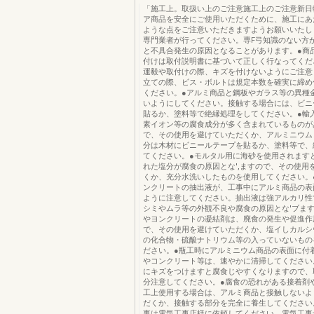
「施工上。取扱い上のご注意施工上のご注意新日
ア商品を安全にご使用いただくために、施工にあ
ような点をご注意いただきますようお願いいたし
専門業者が行ってください。専F弓知識のない方
と不具合発生の原因となることがあります。●商
付けは取付説明書に基づいて正しく行なってくだ
運毅や取付けの際、キズを付けないようにご注意
立ての際、ビス・ボルトは規定本数を確実に締め
ください。●アルミ商品と鋼板やガラス等の異種
いようにしてください。接触する場合には、ビニ
貼るか、塗料等で絶縁処理をしてください。●輸
素イオン等の腐食成分が多く含まれているものが
で、その使用を避けていただくか、アルミニウム
分は木材にビニールテープを貼るか、塗料等で、
てください。●モルタル用に海砂を使用されます
れた塩分が腐食の原因とな',ますので、その使用
くか、充分水洗いしたものを使用してください。
ンクリートの抽出液が、工事中にアルミ商品の表
ように注意してください。抽出液は強アルカリ性
シミやムラ等の外観不良や腐食の原因とな'ブます
やヨンクリートの凝結剤は、廃食の発生や促進作用
で、その使用を避けていただくか、塩イしカルシ
の化合物・硫酸ナトリウム等の入っていないもの
ださい。●瓶工時にアルミニウム商品の表面に付
やコンクリート等は、速やかに清掃してください
にキズをつけますと腐食じやすくなりますので、
分注意してください。●腐食の恐れがある接着剤
工上使用する場合は、アルミ商品と接触しないよ
だくか、接触する部分を完全に養生してください
事は電気工事店様に依頼してください。電気工事