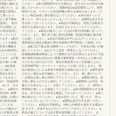
裸電線に触れる
ください。●扉の開閉操作をする場合は、必ずまわりの安全を確
り曲げたり、は
認してから行ってください。(電動商品)●設置場所により、障害
感電の原因と
物等のため、リモコンの送信距離が変わる場合があります。(リ
上に乗ったり、
モコン商品)●扉に物を載せないでください。●扉を揺すったり、
なく落下事故
乗ったり、寄りかかったりしないでください。●開閉は必ず引き
を使用し、取付
手を持って行ってください。●商品の可動部は、特性上作動音が
下の原因とな
発生する場合があります。注油するなどのメンテナンスを行っ
辺の防水処理と
てください。●商品の施工については必ず取付説明書に従ってく
行ってくださ
ださい。また、施工完了後に取付説明書・取扱説明書を施主様
ります。●取付
にお渡しください。●扉走行床面は水平に仕上げてください。●
いことを確認
電装商品の場合は配線工事を有資格の専門業者にご依頼くださ
本来の機能を
い。●施工完了後は扉の開閉チェックを行い、不具合が無いか確
め込み桟内部に
認してください。●みだ'りに改造・変更をしないでください。
にしてくださ
路掲鞠議軸農由構造によつて開閉する方法が異なりますの￨でi設
ります。●可勤
簿の場所1目的せ念わせて選乗ゼ肇奪選装ヽIPSSIよ人や車が出
合が無いか確
入りするためのものです。商品分類使用上のご注意施工上のこ
い。●給湯器、
注意伸縮門扉︵カーゲート︶次のような使い方をしますと、商
うに施工して
品の破損などによる身体の損傷等の危険があります。●通常使用
商品を安全に
されない場合は必ず施錠してください。また、落し棒のついて
ような点をご
いる商品は落し棒も同時に下ろしてください。●開閉の時は、必
内の「取扱説明
ず落し棒を上げてから操作してください。●開閉時には手足・衣
。●ビス・ボル
服などを挟まないよう、注意してください。また、人・物等の
さい。●通常の
障害物が無いことを確認してください。●扉の開閉操作をする場
部分的に衝撃
合は、必ずまわりの安全を確認してから行ってください。●扉に
な取扱いは避け
物を載せないでください。●扉を揺すったり、乗ったり、寄'ル
源の器具(給湯
｀かった'サしないでください。●開閉は必ず引手を持って行っ
してくださ
てください。●商品の可動部は、特性上作動音が発生する場合が
ボルトの緩みが
あ'サます。注油するなどのメンテナンスを行ってください。●
性上作動音が発
商品の施工については必ず取付説明書に従ってください。ま