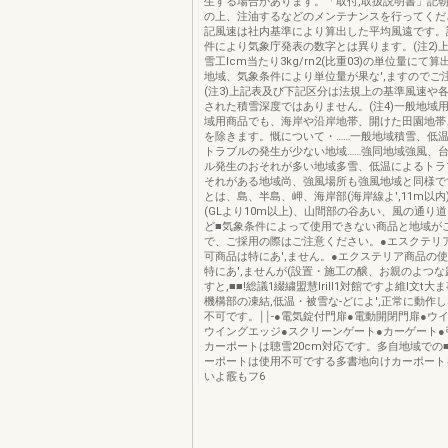
生する場合があります。「取付,取扱説明書」記
の上、注油するなどのメンテナンスを行ってくださ
記風速は社内基準により算出した平均風遠です。
件により気象庁発表の数字とは異ります。(注2)
雪工lcm当たり3kg/rn2(比重03)の単位量にて
地域、気象条件により単位量が果な',ますのでご
(注3)上記表及び下記区分は法規上の基準風速や
された積雪深度ではありません。(注4)一般地域
域用商品でも、海岸や沿岸地帯、開けた田園地帯
を除きます。慨について・……一般地域積雪、低
トラブルの発生が少ない地域……強同地域強風、
ル発生のおそれが多い地域多雪、低温によるトラ
それがある地域尚、強風場所も強風地域と同様で
とは、島、半島、岬、海岸部(海岸線よ',11m以内
(GLより10m以上)、山間部の谷あい、風の通り
ど■気象条件によって使用できない商品と地域が
で、ご採用の際はご注意ください。●エスクテリ
可商品は特にあ',ません。●エクステリア商品の
特にあ',ませんが(設置・施工の醸、お親のよつ
すと,■■!総議1綴繍盟慧lrill1対館ですよ維I文t
機構部の凍結,低温・被雪な‐どによ',正常に動作
不可です。￨￨‐●電気錠付門扉●電動開閉門扉●ウ
ウイングエッジ●スクリーンゲート●カーゲート●
カーポートは聴雪20cm対応です。多自地域での
ーポートは使用不可でする多書地向けカーポート
いよ霰もフ6