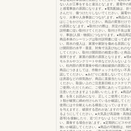
ない人が工事をすると違法とな',ます。通電中の
と感電事故の原因になります。●電気配線は、折
さんだり、傷つけたりしないでください。漏電や
なり、火事や人身事故につなが',ます。●商品の
はじごをかけないでください。商品の変形だけで
の原因とな',ます。●取付けの際は、所定の部品
説明書に従い取付けてください。取付け不良は落
り、事故(人損・物損)につながります。●商品周
商品本体のシーリングは取付説明書に従って必ず
い。雨水の侵入は、家屋や家財を傷める原因にな
け開田部の水平・垂直、対角寸法及びねじれのな
してください。取付け開田部の精度が悪いと商品
発揮できず、家屋の損害の原医となります。●埋
モルタルやコンクリートや水などが入らないよう
い。柱内部の異常腐食や程の凍結破損の原因にな
商品につきましては、作動チェックを行ない不具
認してください。●みだ'りに改造しないでくださ
ほ房器などの排気熱が、商品に直接当たらないよ
ください。取扱い上のご注意新日軽エクステリア
ご使用いただくために、ご使用にあたっては次の
注意いただきますようお願いいたします。●商品
書」を良くお読みになり、正しくご使用ください
ト類が確実に締め付けられているか確認してくだ
使用には十分耐えられる構造になっていますが、
を与えますと、破損する恐れがあ',ますので乱暴
るようにしてください。●火気及び高温物・高熱
器等)を接触したり、近づ￨ナないように十分注意
い。腐食する場合があ',ます。●定期的にビスや
無いか確認してください。●商品の可動部は、特