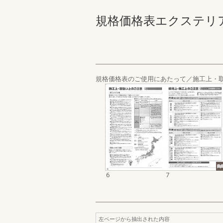
規格価格表エクステリア編_2
規格価格表のご使用にあたって／施工上・
6
7
左ページから抽出された内容