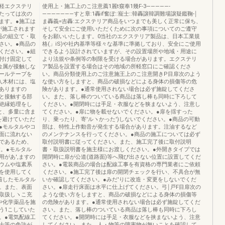
軽エクステリ
使用上・施工上のこ注意薦1麗t窺奉1幾F-3―――――‐
たっては次の
―――――――すと章:1轟if奮ぼ::寵士::韓轟譲韓調難場譲疑鑑鞠‐￨
ます。●施工は
ま轟義=吉轟:エクステリア商品をいつまでも美しく正常に保ち、
が施工されます
そして安全にご使用いただくために次の事項についてのご遵守
品の組立て・取
をお願いいたします。0当社のエクステリア製品は、日本工業規
さい。●商品の
格(」iS)や社内基準等様々な基準に準拠しており、安全にご使用
ください。●組
できるよう設計されていますが、その設置場所や地域・用途に
付け固定して
より法規や条例等の制限を受ける場合があります。エクステリ
金属が接触しな
ア製品を設置する場合はその地域の所軽窓口にご確認くださ
ールテープを
い。商品分類使用上のご注意施王上のこ注意開きP目扉次のよう
入木材には、塩
な使い方をしますと、商品の破損などによる身体の損傷等の危
ありますの
険があります。●通常使用されない場合は必ず施錠してくださ
と接触する部
い。また、落し棒のついている商品は落し棒も同時に下ろして
絶縁処理をし
ください。●開閉時には手足・衣服などを狭まないよう、注意し
と、多量に含ま
てください。●扉に物を載せないでください。●扉を揺すった
を避けていただ
り、乗ったり、寄'ルヽかった')しないでください。●商品の可動
●モルタルやコ
部は、特性上作動音が発生する場合があります。注油するなど
面に流れない
のメンテナンスを行ってください。●商品の施工については必ず
であるため、
取付説明書に従ってください。また、施工完了後に取付説明
。●モルタル
書・取扱説明書を施主様にお渡しください。●外開きタイプでは
があ',ますの
開閉時に扉が公道(道路面)等へ飛び出さない位置に設置してくだ
ウムや塩素系
さい。●電装商品の場合は配線工事を有資格の専門業者にご依頼
を使用してく
ください。●施工完了後は扉の開閉チェックを行い、不具合が無
着したモルタル
いか確認してください。●みだ'りに改造・変更をしないでくだ
。また、表面
さい。●扉走行床面は水平に仕上げてください。弓￨戸F目扉次の
取扱しヽこ充
ような使い方をしますと、商品の破損などによる身体の損傷等
や化学薬品を施
の危険があります。●通常使用されない場合は必ず施錠してくだ
う1こしていた
さい。また、落し棒のついている商品は落し棒も同時に下ろし
。●電気配線工
てください。●開閉時には手足・衣服などを挟まないよう、注意
士等の免許が
してください。また、人・物等の障害物が無いことを確認して