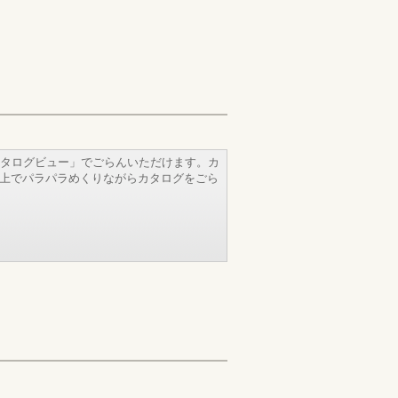
タログビュー」でごらんいただけます。カ
b上でパラパラめくりながらカタログをごら