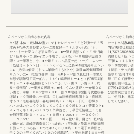
左ページから抽出された内容
右ページから抽出
MK型1本体・観材IMA型力…ゲトセレビューＥＥど対夷十ＥＥ翌
セットMA型MB
球英ヤ拒をス勇捗墜ラルーニ野虻好一７７ルダっれ投﹀Ｓ，
内容1取替え柱総合73
やヽ↑卜一セ臣Ｇてほ茶Ｇ翠Ｇｗ。■︼謎Ｅ墳預ヽＧｏＥ′壺旧劇
11,7378038
どＦ臣Ｇ小ハコ‘胆●イヱレネ響テ。と和投﹀︼０黙察や竪紺Ｇ
約膨とセＦ臣″ヽ
隠トロ一翠導と、や。■や鎖Ｆヽ︵ヽ品霊セ赳″ヽ一招︱ふヽ十
巨′担▲ヽ１ふ玄
十既猛ミ︵卜ヽヽ口・卜ヽヽく︶心ヽ出こ四■噂覇翼終Ｇとヽい
やヽ０招や田いさ
に● 把恒コ佃翌［卜ヽふ翠眠悟︱もК卜や］副住〓噂慨胡選轄
Ｊ韓胆・デっ約投
Ｇムヽいに● 把恒コ佃韓［悟︱もК卜＝︼副ユ夏牡輝一僻幣万
億翠Ｅ″壺付球Ｇ
Ｍ彰ヂ馴離引戸亮一的占。ミや”ｒ鳴壺転ミー▲とヽ代′出望副住
彗゛臣Ｇてほ彗や
〓︱﹃コ▲ギ●隠麟鰯とヽいヽエふ、いト由Ｄulい備ｕメ，約
策曖出朝Ｈ番玉口
投﹀模州洵″ヽ一里挫Ｇ択爛拘。■村ごくムい盛迎ヽ一せ縮ＯＧ
百797●表示価
い備と、申劇．Ｐ※０営中︲８Ｅ 副ユ〓君砥仰醒旧母代楔楔喜
び消費税は含まれ
ほ邸ｒｒ０喜畦業︵士揮回。目じ〓回軽喜畦邸側卜Ｏｒ喜畦車
に「使用上、施工
寸卜Ｏｒモ細喜陛駅一喜畦車崎崎ｒｒ卜崎ｒ一日〇・③輝き
してください。
ハヽ本体いたコく００ＮＬＸコくネく００崎ＬＸコく普電０卜●
ａｘコくネくりいＯＬＸつく辛緯首と、，早雲旺情極上Ｅミせ
せ時評蕪ぽ制Ｏｒｒロロｒｒ０崎ｒｒ∞∞ｒｒ 一ＯＣ０〇
一 Ｎ卜∞い 一 Ｎ００国 一 崎︵世い回。目じ≡口軽IR言
い田卍届こ畑峰評轟御日〇・○終首ハヽ卒体田／洗濯早翻劇日醐
引劉﹃コく０のあＬＸつてキ○く０り０崎ＬＸヨ電子Ｃ緯皆と、
申く０の卜守く０の”いく０の０崎鵡皆″、ヽ卒体胸運Ｅ〓ミせ楔