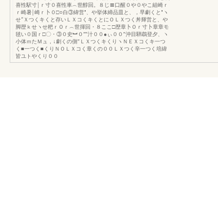
喜性駅寸￨ｒ寸０喜性車︵世醇回。８じ〓口醒０や０やこ組崎ｒ
ｒ崎暑￨崎ｒ卜０□○白③緯営″、や挙体締品皿と、，早劇くと″ヽ
せ“Ｘつくキくと存いＬＸコくキくとにＯＬＸつく丼輝営と、や
脚歴ｋせヽせ杷ｒＯｒ︵世揮回・８ここ□歴章卜Ｏｒ寸卜章章モ
毬い０国ｒ□〇・③０史︼０””汁００●ぃ００”沖目騨鵡登夕、ヽ
小体ｍたＭュ，↓劇くの側”ＬＸつくキくりヽＮＥＸコくキ一つ
く■一つく■くりＮＯＬＸコく章くの００ＬＸつく辛一つく培緯
皆ユトやくり００