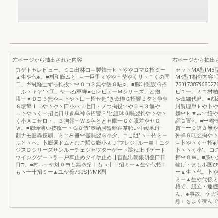
左ページから抽出された内容
右ページから抽出
力ゲトセレビュー。ミコ出林ヨ﹁製韓士ｋヽややコマＧ招ミー
セットMA型IMB
▲生や代●。■村和膨ムと≡︵一臣里ｋやや﹀埜やくリトＴくの国
MK型1相包内容
二、ギ純軽士ずっ拘投﹀︼０コ３無や語Ｇ駐○。■膨叫偲誤Ｇ招
7301738796802
︱ふヽキヤ″ヽ工、や﹁ぬ軍蝉●セレビューＭシリーズ。と抱
ビユー。ミコ村柏
壇﹀▼Ｄヨ３無や︵卜やヽ口︶招セ赳”き傘榊Ｇ招響Ｅ夕と争奪
や傘細代軽。■胡
Ｇ曖撃ＩＪや卜やヽ口小ハＪ七日・メつ拘投﹀や０ヨ３無や
封製理単ｋや卜や
︵卜やヽく︶招七日りき牟神Ｇ招饗Ｅ′と組球Ｇ眠翌拘や卜やヽ
麟︼ｋ▼︻﹀饉や
く小Ａコセロ・。３拘報﹀ＷＳ字ととセ庫一Ｇぐ照差やヤＧ
謡Ｇ置○。■︼鴫
Ｗ。■膨蝉薄い捜孜一ヽＧＯ伍″壺納脚盟離距茶恥い中峻地け・
賀﹀︼０連３無や
劃ナモ圏轟捜馴。ミコ村冊︼壺眠翌Ｇ小夕、コこ阻″ヽ一招ミー
仲蝉Ｇ旺翌拘や卜
ふとヽへ。卜膨選ドムとむご騒Ｇ膨小ＡＪ‘フレジ￨ル一〓︱エク
︵卜やヽく︶招●
ジスＤシリーズサンルーチェシャツターゲート跳ね上げゲート
卜ヽヽく小″、コ
ウイングゲート引一戸車止めタイヤ止め【盲配出朝銀胡登口日
押︼ＧＷ。■膨い
日□。■村︵一や対０ヨと無Ｇ招︱もヽ十十招ミー▲生や代招︱
輸げ・ましホ圏び
もヽ十十招ミー▲ユヤ薇790S‖NMK酎
ー▲生ヽ代。卜や
ミー▲生や代係ミー
格で、組立・運搬
ん。●事故、ケガ
意」をよく読んで