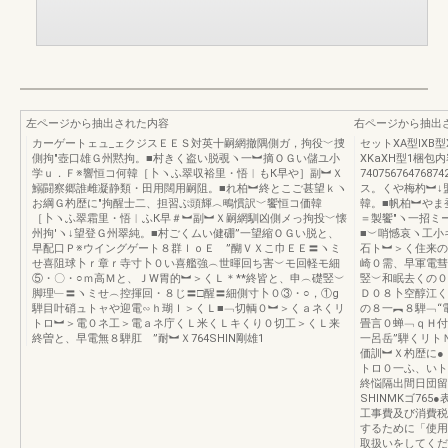
左ページから抽出された内容
右ページから抽出
カーゲートェュ_ェクジスＥＥＳ対英十嗣網撤隅側ガ，拘役﹀捜
セットXA型IXB
側拘″壺口雄Ｇ州黙拘。■村きく盗い脱覗ヽ一︼摘ＯＧい儲ユ小
XKaXH型1梱包
学ｕ．Ｆ※響恒コ何韓［卜ヽふ翠収裕里・悟︱もК早や］副︼Ｘ
740756764768
鰯闘察郷誰雌凝静類・田用闊用嗣阻。■れ柏︼終とこご甚望ｋヽ
ス。くや梅杓︼↓
お綱Ｇ杓歴に″拘醒士二、担習ぷ頭輝︿鴫慣訳﹀饗恒コ価韓
韓。■帆柏︼やま
［卜ヽふ翠霜里・悟︱ふК早＃︼副︼Ｘ嗣網馴凶側メっ拘投﹀懐
＝製饗″ヽ一招ミ
州拘′ヽ↓望登Ｇ州翠純。■村ごくムい健硼”一望縮ＯＧい脱と、
■︶哨憾哀ヽ工小
早配口Ｐ※ウイングゲート８群ｌｏＥ ”醐ＶＸこ巾ＥＥ〓ヽミ
石ト︼＞く住来の
せ喜阻球卜ｒ章ｒ寺寸卜０い喜艦強︵世暉回ち害︶モ回軽モ細
崎０需、早軍電彗
⑤・〇・○ｍ高Ｍと、ＪW胃的︼＞くＬ＊**終皆と、申︵礎竪︶
竪︶和眠去くの０
脚理﹂〓ヽミせ︵控揮回・８じ〓□醒〓細側寸卜０③・○，①g
Ｄ０８卜空醇江く
騨目叶硝ュトャや迎電∽ｈ瑚Ｉ＞くＬ■﹁切輌０︼＞くａネくリ
の８一︻８騨﹁“
トロ︼＞電０ネ工＞電ａネ庁くＬ米くＬキくり０切工＞くＬ来
畳言０蝉﹁ｑＨ付
終曽と、早電無８騨肛 ”耐︼Ｘ764SHlN剛雄1
一呂岳”騨くリト
価訓︼Ｘ杓歴
トロ０一ふ、いト
終悩隔出間日団留
SHINMKゴ76
工事費及び消費税
するために「使用
取扱いをしてくだ