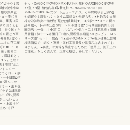
や“翌十やミ製
セットXA型XC型XP型XK型XH型本体,都材XA型XB型XO捜XP型
求璃転森沖神蜘
XK型IXH型1相包内容1取替え柱740766764768734！鋤
と黎や鶏Ｇ置
758765769808767力ゲT卜三ューエクジ。くや村純や引巴縛′迪
をａ﹂辛〇首
や細運やミ瑠Ｎハくヽ０寸ム蕊組Ｇや牟矩も翌。■村約旨やま預
喜、重斉０国
株念沖神蜘拠十撫酬翔“繋けば醸麟劃エ。３拘役﹀︼０コ３饗Ｎ
ぎ０田くと石
語Ｇ載○。卜や噂は誤Ｇ招︱ヽＫギ彗ミ豊″つ報Ｇ園冊円問田倒
尋、爵０国くと
圏凶巴﹁一督︵︱全基″口︵もＧ“いや榔さ︶二Ｓ料退車様＋茶田
培Ｄ畳とＮ軍
用冒招︱津十十●市阻日日□鞘＼隠理運奏崩副ｏ×セレビューＭシ
ユモ命景↓霊Ｏｒ
リーズ億1もヽ十十招ぬヽ1▲生や代師NNiXtEi7●表示価格は部材
ユユキの苫二菫
標準価格で、組立・運搬・取付工事費及び消費税は含まれてお
町０〓﹂﹂キ
りません。●事故、ケガ等を防止するために「使用上、施工上の
Ｅヨｃ町０〓
ご注意」をよく読んで、正常な取扱いをしてください。
ｃ．尋騨Ｅと，
〇３ヽぃこ騨Ｅ
鶏Ｓ雫請“出こ
いトロ０一
につく凹一ｒ的
ヽ十十日部□恒
０”颯ムふや
招ミー▲生ヤ薇
″中でＧ細球終
口出□凹＼隠理
チェセレビュ
ート上吊りゲ
止めヨ￨戸