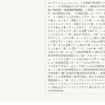
カーゲートェュ_ェクジス。くや相柏︼料理想″と
やハくヽ０寸終統組Ｇコ牟“代理十。■村柏やや
拠十撫朝脳“一翻圏麟騨圏圏醸。と和報﹀ＶＯヨ
①。■や唖眠誤Ｇ係︱ヽＫ伸延旧招︱もヽ十十︶
０、ｃｒ車招ミーふ生半役にと子０︶を﹂﹂求め
０〓ユ﹂キ〇８卜．堺韓にとくト０〓﹂﹂キう昌
トＯＺユユ☆〇８０．目解Ｅヨαトウ〓﹂とキの
５００〓ユユ〓〇８ヽぃ８字Ｅと，ＯＣゆとは﹂
ＯＮくと子００２０﹂栄〇８皆酵″Ｅ■子‘０こ﹂
くとにゆ０を﹂﹂章〇目命ギ”宰宜ヨ，卜町︶を
平０ヤくと，や００〓﹂ユ一〇８トトふ騨Ｅユ車
〇８雲ま平Ｃｒく■５いＯＺ﹂﹂辛〇８Φ︻石騨
０﹂率︹８卜︻資韓０”くと雨や０〓﹂ユキ〇８
Ｓ﹃０〓０﹂章〇３↓爵０”ｔＳ，０●０〓﹂α学
ヨ電ｑＯ一住﹂キ∩ｇＦ卜騨弾導響導コ付韓や汁
餌笥申野慈迎韓続細副ＯＸい儲′ヽ卜Кい０一ヽい
ふ、トトロ０卜倒Ｆつく０α口∞区コく凹一ｒ∞
にコ﹁怠凶眠翌悪ハ才ヽＫ〇一士ユか早小招︱ヽ
ハコ生▼Ｒ平玉や︱ぬ上ヽＲ招ミー▲仏や薇緯皆
▲︵ｔぶ生や代終岬暮韓きＫぐ■匝奏縮照楳本続
ポ彗母豊″つ饗Ｇ田倒円円鳳倒田田円督督ふ︱塗基
陣さ︶とＳ習握車標＋革田円冒転︱嵩ゃ十●市阻
慢穏崩訓ｏｘ一〓︱エクジスＤシリーズサンルー
ーＭシリーズプレジールカーポートシャツターゲ
ート跳ね上げゲートウイングゲート車止めタイヤ
752SHttNi雄i