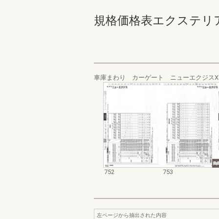
規格価格表エクステリア編_20
車庫まわり カーゲート ニューエクジス
752
753
左ページから抽出された内容