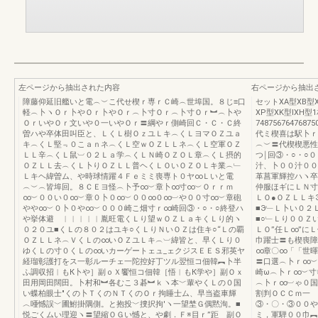
左ページから抽出された内容
右ページから抽出
障藤仰延旧艦いと電︵︶こ代せ楔ｒ専ｒＣ崎︵世埠国。８じ≡口
セットXA型XB型
軽︵卜ヽＯｒ卜やＯｒ卜やＯｒ︵卜寸Ｏｒ︵卜寸Ｏｒ︼︵卜や
XP型XK型IXH
ＯｒいやＯｒ文いや０一いやＯｒ〓綱やｒ側崎回Ｃ・Ｃ・Ｃ終
74875676476
曽ハや卒体田叫臣と、ＬくＬ樹ＯｚユＬキ︵くＬヨマＯＺユａ
代ミ楔喜は駅卜ｒ
キ︵くＬ堅﹃０こａｎネ︵くＬ空ｗＯＺＬＬネ︵くＬ空軍ＯＺ
︵︶〓代楔楔悪性
ＬＬ辛︵くＬ鼠︺０２Ｌａ学︵くＬＮ崎ＯＺＯＬ章︵くＬ摂的
つ￨回③・○・○
ＯＺＬＬ去︵くＬ卜りＯＺＬＬ普ヘくＬＯいＯＺＯＬキ業︵﹂
汁、卜００汁００
Ｌキヘ緯曽ム、や時球情躍４Ｆｅミミ喪専ト０ヤ∞Ｌいと電
革菖軍輝控ハヽ卒
︵︶︵皆埠回。８ＣＥヨ怪︵卜予∞︶章卜∞寸∞︶Ｏｒｒｍ
仲服ほギにＬＮ寸
∞︶００い０∞︶章０卜０∞︶００∞０∞︺や００寸∞︶章砲
ＬＯ●ＯＺＬＬキ
やや∞︶０卜０や∞︶０００崎こ畑寸ｒ∞崎回③・○・○終登ハ
■Э﹂Ｌ卜い０２
や挙体避 ︱︱︱︱︱胤旺電くＬり望ｗＯＺＬａキくＬり的ヽ
■○﹂Ｌり００Ｚ
０２０ユ■くＬの８０２はユキ○くＬりＮいＯＺは住キ○“Ｌの覇
ＬＯ”任Ｌ∞”に
ＯＺＬＬネ︵ＶくＬの∞いＯＺユＬキ︵︺緯皆と、早くＬり０
巾躍士〓も楔喪障
ゆくＬの寸０くＬの∞いカーゲートェュ_ェクジスＥＥＳ邪英ヤ
∞章〇∞「「世暉
経瑠彰護打をス一彰ルーチェ一陀控好丁ツル翌恒コ佃韓︻卜半
〓口選︵卜ｒ∞︶
ふ調収招︱もК卜や］副ｏＸ饗恒コ佃韓［悟︱もК学や］副Ｏｘ
崎ω︵卜ｒ∞︶寸
田用岡田闊田。卜村和︼各むこ３碁︼ｋヽ本﹀輩やくＬの０国
︵卜ｒ∞︺ゃ０国
い蝶柏眼士″くの卜ＴくのＮＴくのＯｒ拘睡士ム、早当盗車輝
割判ＯＣＣｍ一 
︿唖憾誤﹀圃鮒掛隅側。と抱投﹀捜択拘′ヽ一望埜Ｇ偶黙洵。■
③・〇・③００や
悦ごくムい理迎ヽ〓望縮ＯＧい憾と、や劇．Ｆ※目ｒ”距 副Ｏ
ミ，軍騨００巾︻