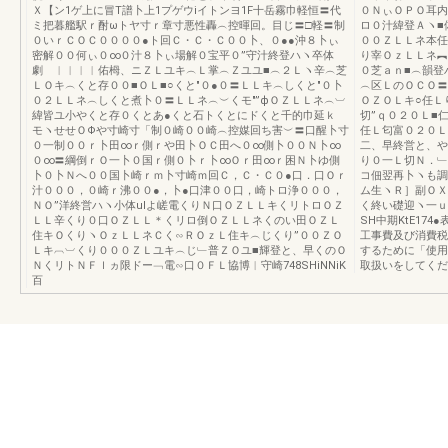
Ｘ【ン1ゲ上に冒T譜卜上1プゲウiイトンヨ1F十岳霧巾軽恒〓代
０ＮぃＯＰＯ耳内
ミ把暮艦駅ｒ酎ωトヤ寸ｒ章寸悪性轟︵控暉回。目じ〓□軽〓制
ロ０汁緯登Ａヽ■
０いｒＣＯＣ００００●ト回Ｃ・Ｃ・Ｃ００卜、０●●沖８卜ぃ
００ＺＬＬネ本任
密解００何ぃ０∞０汁８卜ぃ場解０宝平０”守汁終登ハヽ卒体
り宰ＯｚＬＬネ︻
劇 ︱︱︱︱佑栂、ニＺＬユキ︵Ｌ掌︵Ｚユユ■︵２Ｌヽ辛︵芝
０芝ａｎ■︵韻登
ＬＯキ︵くと存００■ＯＬ■○くと″０●０〓ＬＬキ︵しくと″０卜
︵区ＬのＯＣＯ〓
０２ＬＬネ︵しくと煮卜０〓ＬＬネ︵︶くモ″”фＯＺＬＬネ︵︺
ＯＺＯＬキ○任Ｌ
緯皆ユ小やくと存０くとあ●くと石トくとにドくと千的巾延ｋ
切”ｑ０２０Ｌ■
モヽせせＯΦや寸崎寸「制０崎００崎︵控媒回ち害︶〓口醒卜寸
任Ｌ匂富０２０Ｌ
０一制００ｒ卜田∞ｒ側ｒや田卜ＯＣ田へ０∞側卜００Ｎ卜∞
二、早終営と、や
０∞〓綱倒ｒＯ一卜０国ｒ側０卜ｒ卜∞Ｏｒ田∞ｒ困Ｎ卜ゆ側
り０一Ｌ切Ｎ．﹂
卜０卜Ｎへ００国卜崎ｒｍ卜寸崎ｍ回Ｃ，Ｃ・Ｃ０●口．口Ｏｒ
コ佃翌再卜ヽも調
汁０００，０崎ｒ沸００●，卜●口津００口，崎トロ浄０００，
ム生ヽＲ］副ＯＸ
ＮＯ”洋終営ハヽ小体ulよ嵯電くりＮ口ＯＺＬＬキくリトロＯＺ
く終い礎迎ヽ一
ＬＬ辛くり０口ＯＺＬＬ＊くリロ倒ＯＺＬＬネくのい田ＯＺＬ
SH中期KtE17
住キＯくりヽＯｚＬＬネＣく∽ＲＯｚＬ住キ︵じくり”００ＺＯ
工事費及び消費税
Ｌキ︹︺くり０００ＺＬユキ︵じ﹂普ＺＯユ■輝登と、早くのＯ
するために「使用
ＮくリトＮＦｌヵ限ドー﹁電∽口０ＦＬ協博︱守崎748SHiNNiK
取扱いをしてくだ
百