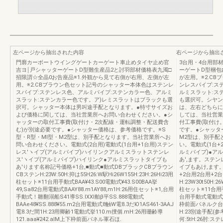
左ページから抽出された内容
右ページから抽出
門廓カーボートウイングゲートカーゲート車止めタイヤ止め官
3台用・4台用部
吉ヨ￨戸シャッターゲートD型難生産品2と討羽部材価格表九濁□
ーゲートD型梱包
招限謂☆全晶0お告座品※1.外観から見て右側が右用、左側が左
が左用。※2.C
用。※2.CBブラウン色セット記号のシャッター本体色はステンレ
ンレスパイプ:ス
スパイプ:ステンレス色、アルミパイプ:ステンカラー色、アルミ
ルミスラット:ス
スラット:ステンカラー色です。ア)レミスラットはブラックも選
も選択可。シヤン
択可。シャッター本体は男叫途手配となります。●特寸サイズお
は、左右どちらに
よび価格に関しては、当社営業所へお問い合わせください。●シ
しては、当社営業
ャッターの取付工事費(取付け・2次配線・運転調整・配送費含
付工事費(取付け
む)が別途必要です。●シャッター価格は、参考価格です。※S
です。●シャッタ
型・R型・Ml型・M2型は、別手配となります。当社営業所へお
M2型は、別手配
問い合わせください。電動式(2台用)電動式(1台用+1台用)ステン
い。電動式(1台+
レス′ヽイブ(アルミパイプ)ハイリンクアルミスラットステンレ
ルミパイプ)●ア
ス′ヽイプ(アルミパイプ)ハイリンク●アルミスラットタイブも
あ',ます。ステ
あ'ります名称記号価格+1台,■動式■動式DBブラックCBブラウン
イブもあけ,ます
CBステンH:23W:50H:抑は55H26:W駅Hi26W155H:23H:26Hi23用
+2台用2台用+2
柱セット※11台用手動式BAA¥43.S00電動式¥43.S00BAA挙
H:23W30t50H:26
49,Sa82台用電動式BAAY88.m1AY88,m1H:26用住セット※1,台用
柱セット※11合用
手動式！雛翻溺船S41導SS.lXXl舶β平SS.888電動式
台用手動式電動式2
BAAe48¥SS.888¥55.m2台用電動式8触W電8.3だЮ1AS461‐3AAJ
枠前面パネルク台
電8.3だ間1H:23用卿齢1電動式挙110.m捜個.mH:26用珊齢導
H:23別途手配(参
121.aaa¥242.alM上下枠前面パネル軍石ほ.
何:5tH:26肘: