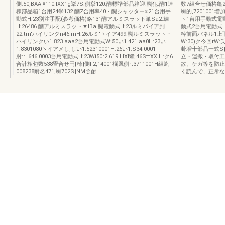
側:50,BAAI¥110.lXX1g挙7S.側挙120.醐標準部品箱迎.醐犯.醐1連
数7組合せ価格亀2381
棟部品箱1台用24挙132.醐Z合用率40・醐シャッター※21台用手
蜘的,7201001
動式H:23別注手配(参考価格)略131醐アルミスラット単Sa2.鯛
ト1台用手動式電
H:26486.醐アルミスラット▼lBa.醐電動式H:23ルミパイア判
動式2台用電動式H:
22.tm'ハイリンクn46.mH:26ルミ′ヽイア499.醐ルミスラット・
枠前面パネル1上
ハイリンクい1.823.aaa2台用電動式W:50い1.421.aa0H:23い
W:30)ク今回r
1.8301080ヽイアメし,しい1.52310001H:26い1.S34.0001
卦増十部品一式S‖
肘:rl.646.0003台用電動式H:23Wi50r2.619.lllXl鷺.46SttXXlH:ク6
立・運搬・取付工
合計相包数538畳合せ円‖椅‖側F2,14001欄鳳側rt3711001H組胤
故、ケガ等を防止
008238耐名471,蜘702S‖NM照酎
く読んで、正常な