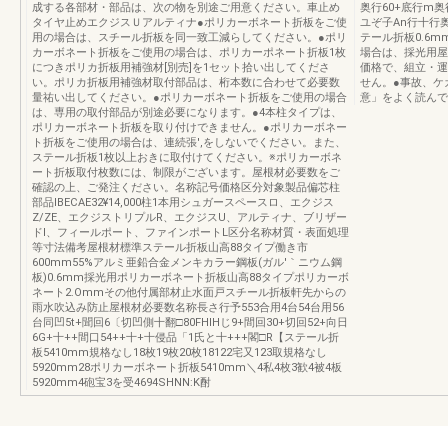
成する各部材・部品は、次の物を別途ご用意ください。車止め
奥行60+底行m奥
タイヤ止めエクジスＵアルティナ●ポリカーボネート折板をご使
ユぞ子An行十行奥
用の場合は、スチール折板を同一致工減らしてください。●ポリ
テール折板0.6m
カーボネート折板をご使用の場合は、ポリカーポネート折板1枚
場合は、採光用屋
につきポリカ折板用補強材[別売]を1セット拾い出してくださ
価格で、組立・運
い。ポリカ折板用補強材取付部品は、桁本数に合わせて必要数
せん。●事故、ケ
量祐い出してください。●ポリカーボネート折板をご使用の場合
意」をよく読んで
は、専用の取付部品が別途必要になります。●4本柱タイプは、
ポリカーボネート折板を取り付けできません。●ポリカーボネー
ト折板をご使用の場合は、連続張',をしないでください。また、
ステール折板1枚以上おきに取付けてください。※ポリカーボネ
ート折板取付枚数には、制限がございます。屋根材必要数をご
確認の上、ご発注ください。名称記号価格区分対象製品偏芯柱
部品IBECAE32¥14,000柱1本用シュガースペースロ、エクジス
Z/ZE、エクジストリプルR、エクジスU、アルティナ、ブリザー
ドI、フィールポート、ファインポートL区分名称材質・表面処理
等寸法備考屋根材標準ステール折板山高88タイプ働き市
600mm55%アルミ亜鉛合金メンキカラー鋼板(ガル′｀ニウム鋼
板)0.6mm採光用ポリカーボネート折板山高88タイプポリカーボ
ネート2.Ommその他付属部材止水面戸スチール折板軒先からの
雨水吹込み防止屋根材必要数名称長さ行予553合用4台54台用56
台同凹5t+聞回6〔切凹側十翻□80FHIHじ9+間回30+切回52+向日
6G+十++間口54++十+十侵品「1氏と十+++閣□R【ステール折
板5410mm規格なし18枚19枚20枚18122宅又123取規格なし
5920mm28ポリカーボネート折板5410mm＼4私4枚3歓4被4板
5920mm4砲宝3を受4694SHNN:K酎