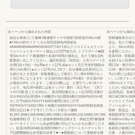
左ページから抽出された内容
右ページから抽出
組合せ単体￨たて連棟1横連標サイヤヰ強斑1部材強3100cm積
部材価格表力ポトプ
■150cm的サイド′くネル別売品相包内容総合
合は、丸たて樋を
68468468568668969269669771Xl1120エクジスＺＺエエクジス
より、50cm対
フォーシャツターゲート跳ね上げ式門扉力ポ…トプリザード■[積
を参照ください。+
雪50cmタイプ:横連標]※1.柱高H30用の場合は、丸たて樋を()内
柱高H24・折板
数量拾い出してください。偏芯柱部品〈別売品〉上吊りゲート5
を続けると柱商H
台用(2台+3台)・6台用●セット記号,組●セット言己号末炉[例]6台
間口54・奥行55+
用の￨6台用の￨●セット記号の(L:CBブ」合せ価格は柱高H己にL
口54・奥行55+5
を続けるとオ主]24・折板屋根なしで表示してい馬H30用のセッ
号の○部には色記
ト言己号になります5・オ主高H24の場合L*PA電5・升主高H30
い。L:CBブラック
の場合LttPA〔(ります。ご発注の際には、ど潤ラウン8:CBステ
100Cmタイプを
ンます。旬日30+8)部には色ラック0・奥行〔言己号が,「:CBブ
ください合計組包
卜VY16電:意くだモ5SLiい。形式問回奥行セット記号問口E奥行
品(別売品〉名称
55ネPASV5台用(脅4-卜80酷空+3台)聞回6奥行550ⅢPASV0+80
BECAE32¥14
ヨこ行予600ネPASVY1460S6雀問口8ヨこ行予
クジストリブルR
55)*PASVY1655S1用0‐卜80奥行600ⅢPASVY1660S部材名称使
フィールポート、
用区分記口〓ブラ号ク￨ブ;号ン￨ダ挙ちペ価格
部材・部品は、次
¥2,047,300¥2,058,800¥2,089,100¥2,100,600¥2,532,000¥2,547,900
表面処理等寸法備
柱連棟用柱1】【￨サた前後枠側枠部品籍オ主・枠組立用1横連棟
巾600mm55u
カバータイトフレーム合gt相包数○印はどちらかをお選びくださ
鋼板)0.6mm
い。柱高24用5454柱高30用5980ウイングゲートカーゲート引一
名称長さ板厚口30間
戸詰鰹欝鑢寵を好空勘日好単丁■一■屋根材について屋根材を構
行奥 Ａ奥行60+