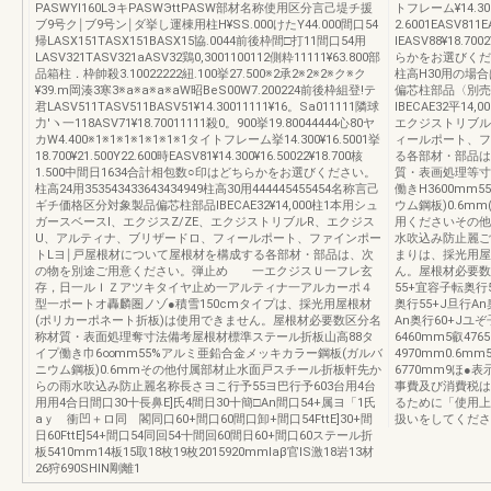
PASWYl160LЭキPASWЭttPASW部材名称使用区分言己堤チ援
トフレーム¥14.300挙
ブ9号ク￨ブ9号ン￨ダ挙し運棟用柱H¥SS.000けたY44.000間口54
2.6001EASV811E
帰LASX151TASX151BASX15協.0044前後枠間□打11間口54用
IEASV88¥18.7
LASV321TASV321aASV32鶏0,3001100112側粋11111¥63.800部
らかをお選びください
品箱柱．枠帥殺3.10022222紐.100挙27.500※2承2※2※2※ク※ク
柱高H30用の場
¥39.m岡湊3寒3※a※a※a※aW昭BeS00W7.200224前後枠組登!テ
偏芯柱部品〈別売
君LASV511TASV511BASV51¥14.30011111¥16。Sa011111隣球
IBECAE32平1
力′ヽ一118ASV71¥18.70011111殺0。900挙19.80044444心80ヤ
エクジストリブル
カW4.400※1※1※1※1※1※1※1タイトフレーム挙14.300¥16.5001挙
ィールポート、フ
18.700¥21.500Y22.600時EASV81¥14.300¥16.50022¥18.700核
る各部材・部品は
1.500中間日1634合計相包数○印はどちらかをお選びください。
質・表画処理等寸
柱高24用353543433643434949柱高30用444445455454名称言己
働きH3600mm
ギチ価格区分対象製品偏芯柱部品IBECAE32¥14,000柱1本用シュ
ウム鋼板)0.6mm
ガースベースI、エクジスZ/ZE、エクジストリブルR、エクジス
用くださいその他
U、アルティナ、ブリザードロ、フィールポート、ファインポー
水吹込み防止麗ご
トLヨ￨戸屋根材について屋根材を構成する各部材・部品は、次
まりは、採光用屋
の物を別途ご用意ください。弾止め 一エクジスＵ一フレ玄
ん。屋根材必要数
存，日一ルＩＺアツキタイヤ止め一アルティナ一アルカーポ４
55+宜容子転奥行5
型一ポートオ轟麟圏ノゾ●積雪150cmタイプは、採光用屋根材
奥行55+J旦行A
(ポリカーポネート折板)は使用できません。屋根材必要数区分名
An奥行60+Jユぞ
称材質・表面処理奪寸法備考屋根材標準ステール折板山高88タ
6460mm5叡476
イプ働き巾6∞mm55%アルミ亜鉛合金メッキカラー鋼板(ガルバ
4970mm0.6mm
ニウム鋼板)0.6mmその他付属部材止水面戸スチール折板軒先か
6770mm9ほ
らの雨水吹込み防止麗名称長さヨこ行予55ヨ巴行予603台用4台
事費及び消費税は
用用4合日間口30十長鼻E]氏4間日30十簡□An間口54+属ヨ「1氏
るために「使用上
aｙ 衝凹＋ロ同 閣同口60+間口60間口卸+間口54FttE]30+間
扱いをしてくださ
日60FttE]54+間口54同回54十間回60間日60+間口60ステール折
板5410mm14板15取18枚19枚2015920mmlaβ官lS激18岩13材
26狩690SHlN剛離1