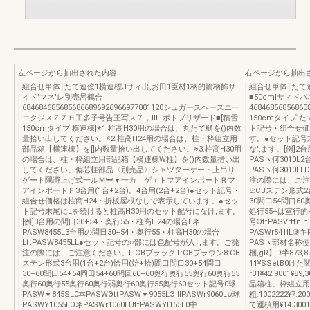
左ページから抽出された内容
右ページから抽出
組合せ単体￨たて連僚1横連標Jサィ出,お田1臣材1柄的輸柄飾サ
組合せ単体￨たて
イド′マネ'レ別売呂鶴合
■50cmlサィド
6846846856856866896926966977001120シュガースヘースエ一
468468568568
エクジスＺＺＨ工多子号告王写ス７，Ⅲ…ポトプリザード■[積雪
150cmタイプ:た
150cmタイプ:横連棟]※1.柱高H30用の場合は、丸たて樋を()内数
ト記号・組合せ価
量拾い出してください。※2.柱高H24用の場合は、柱・枠組立用
す。●セット記号
部品箱【横連棟】を[]内数量拾い出してください。※3.柱高H30用
な',ます。[例]2
の場合は、柱・枠組立用部品箱【横連棟W柱】を()内数量措い出
PASヽ何3010L
してください。偏芯柱部品〈別売品〉シャツターゲート上吊り
PASヽ何3010
ゲート隅瀞上げ式一ルＭ︼▼一カ︲ゲ︲トフアインポートＲフ
注の際には、ご注
アインポートＦ3台用(1台+2台)。4台用(2台+2台)●セット記号・
8:CBステン形式2台
組合せ価格は柱商H24・折板屋根なしで表示しています。●セッ
30間口54問口60
ト記号末尾にLを続けると柱高H30用のセット配号になけ,ます。
処行55+は室行的
[例]3台用の間口30+54・奥行55・柱高H24の場合Lネ
号ЭttPASVrttnl
PASW8455L3台用の問日30+54・奥行55・柱高H30の場合
PASWr541lL③キ
LttPASW8455LL●セット記号の○部には色配号が入￨,ます。ご発
PASヽ部材名称
注の際には、ご注意ください。LiCBブラックT:CBブラウン8:CB
梱,gR】D半873,8
ステン形式3台用(1台+2台)恰用(始+拾)間口間口30+54問口
11¥SSetB0けた閣
30+60聞口54+54岡田54+60問回60+60奥行奥行55奥行60奥行55
r31¥42.9001¥8
奥行60奥行55奥行60奥行弱奥行60奥行55奥行60セット記号0球
品箱柱。枠組立用AS
PASW▼845SL0本PASWЭttPASW▼9055LЭⅢPASWr9060L∪球
粗.1002222¥7.2
PASWY1055LЭネPASWr1060LUttPASWYl155L0中
て運槙用¥14.300