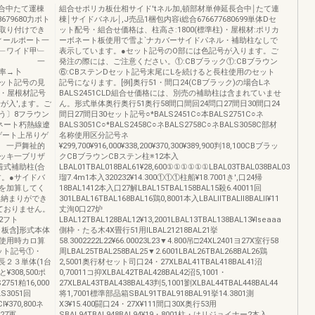
1合中たて運棟
組合せポリカ板仕相サイド′tネル加,頓部材単伸延長合中￨たて連
679680力ポト
棟￨サイドバネル￨,J売品1梱包内容i総合676677680699単体Dセ
に取り付けでき
ット配号・組合せ価格は、柱高さ:1800(標準柱)・屋根材:ポリカ
ィールポート一
ーボネート板使用で雪よ`ナカバーサイドパネル・補助柱なしで
﹂ワイド甲﹂
表示しています。●セット記号のO部には色記号が入ります。ご
エッジ 一
発注の際には、ご注意ください。①:CBブラック①:CBブラウン
アイ率→卜
⑥:CBステンDセット記号末尾にLを続けると長柱使用のセット
ット記号の見
記号になります。[例]奥行51・間口24(CBブラック)の場合Lネ
色・屋根材記号
BALS2451CLD組合せ価格には、別売の補助柱は含まれていませ
が入',ます。ご
ん。形式単体奥行奥行51奥行58間口間回24問口27間日30間口24
う〕8フラウン
間日27間日30セット記号○*BALS2451C○本BALS2751C○ネ
ネート朽熱線遼
BALS3051C○*BALS2458C○ネBALS2758C○ネBALS3058C部材
ゲート上吊りゲ
名称使用区分記号ネ
 一戸舞祉的
¥299,700¥916,000¥338,200¥370,300¥389,900判18,100CBブラッ
ッキ一ブリザ
クCBブラウンCBステン柱※12本入
着式補助柱(合
LBAL01TBAL018BAL61¥28,600①①①①①①LBAL03TBAL038BAL03
す。●サイドバ
瑠7.4m1本入320232¥14.300①①①柱船¥18.7001き',口24帰
を加算してく
18BAL1412本入口27解LBAL15TBAL158BAL15殺6.40011回
0)納まりができ
301LBAL16TBAL168BAL16鶏0,8001本入LBALllTBALll8BALll¥11
ておりません。
丈洵0口27炉
2フト
LBAL12TBAL128BAL12¥13,2001LBAL13TBAL138BAL13¥lseaaa
ート板含]形式本体
側枠・たる木4X畳行51用ILBAL21218BAL21挙
使用時カロ算
58.3002222L22¥66.00023L23▼4.800吊□24XL2401ヨ27X室行58
セット記号①・
周LBAL25TBAL258BAL25▼2.6001LBAL26TBAL268BAL26鶏
長２３単体(1台
2,5001奥行材セット司口24・27XLBAL41TBAL418BAL41沼
と¥308,500ポ
0,70011コ抑XLBAL42TBAL428BAL42沼5,1001・
51粕16,000
27XLBAL43TBAL438BAL43判5,1001劉XLBAL44TBAL448BAL44
LS3051回
将1,7001標準部品箱SBAL91TBAL918BAL91挙14.3801測
CI¥370,800ネ
X3¥15.400闘口24・27X¥111間口30X奥行53用
S27軍
SBAL94TBAL948BAL94¥19・8001柱・はリジョイナー2本入