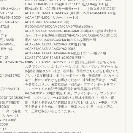
EBAL05EBAL05EBAL05粕0.800111111,底入EBA臨EBAL硫
0延長(単体十2スパ
EBALa6¥15。4001畳柱サ一出景■一！！！！縦３枚入間口24用
.50027-51・
ACAM33CCAM33ACAM33Y45,000間口27用ACAM43CCAM範
6:¥454,50030-
ACAM43判6,800ポリカーポネート板
486.50024-58・
ACAMSaCCAMS3ACAM53判
2472回
8,3004ACAM34CCAM34ACAM34¥Sata80枚入
キ
ACAM“AM44ACAM44¥82.480ACAMS454路4.400熱線遺断ポリ
0クフキ
カーボネート板3¥枚入闘口27用ACAX33ACAX範ACAX33間口30
台用)2382準
用ACAX43ACAX43ACAX43¥48.300４枚間日24用
72402¥64S。
ACAX24ACAX24ACAX24¥60,000間口27用
0Sl粗9.mネ
ACAX34ACAX34ACAX34¥62,400人
ACAX44ACAX44ACAX44¥64.466雪よけ力′｀―四行51用
27・27-
LCAS91TCAS918CAS31¥0.900聾行58用
81(5475)581824773027
LCAS92TCAS928CAS92¥11.0001含訂租巳弧○印はどちらかを
お選びください。よけ力′ヽ一なtフよ￨力ポトフレンデイー々[単
体]部材価格表か※1.柱は、標準柱・長柱のどちらかをお選びくだ
02ネBALT2702
さい。※2.屋根材は、ポリカーボネート板・熱線遮断ポリカーボ
ネート板のいずれかをお選びください0補助柱使用時は、676頁
を参照ください。偏芯柱部品〈別売品〉フアインポートＲフィ
,700*BALT241
﹁ンポートＦ名称記号価格区分対象製品偏芯柱部品
IAECAE31¥14,000柱1本用EDGE、ファインポート、フレンディ
02981(2728)3027
ーR、エクジスフォー●表示価格は部材標準価格で、組立・運
R算額[片側]面材
搬・取付工事貴及び消費税は含まれてお')ません。●事故、ケガ
00(高
等を防止するために「使用上、施工上のご注意」をよく読ん
(高08+高03)各色
で、正常な取扱いをしてください。
ポリカーボネ
0,200挙
,700平
長号1‖卜