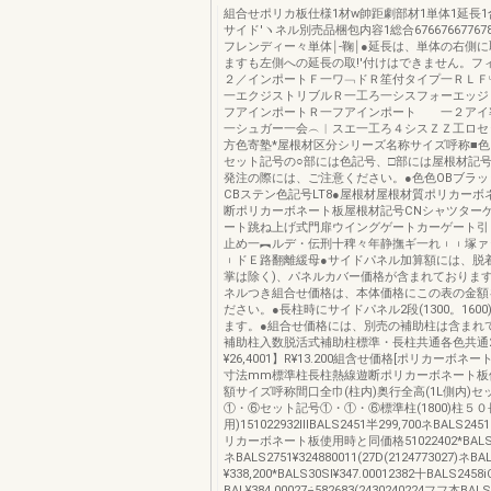
組合せポリカ板仕様1材w帥距劇部材1単体1延長
サイド′ヽネル別売品梱包内容1総合676676677678
フレンディー々単体￨‐鞠￨●延長は、単体の右側
ますも左側への延長の取!'付けはできません。フ
２／インポートＦ一ワ﹁ドＲ笙付タイプ一ＲＬＦ
一エクジストリブルＲ一工ろ一シスフォー
フアインポートＲ一フアインポート 一２
一シュガー一会︵︱スエ一工ろ４シスＺＺ工ロセ
方色寄塾*屋根材区分シリーズ名称サイズ呼称■
セット記号の○部には色記号、□部には屋根材記号
発注の際には、ご注意ください。●色色OBブラッ
CBステン色記号LT8●屋根材屋根材質ポリカーボ
断ポリカーボネート板屋根材記号CNシャツター
ート跳ね上げ式門扉ウイングゲートカーゲート引
止め一︻ルデ・伝刑十稗々年静撫ギ一れ︲︲塚ァ
︲ドＥ路翻離緩母●サイドパネル加算額には、脱
掌は除く)、パネルカバー価格が含まれておりま
ネルつき組合せ価格は、本体価格にこの表の金額
ださい。●長柱時にサイドパネル2段(1300。160
ます。●組合せ価格には、別売の補助柱は含まれ
補助柱入数脱活式補助柱標準・長柱共通各色共通
¥26,4001】R¥13.200組含せ価格[ポリカーボネ
寸法mm標準柱長柱熱線遊断ポリカーボネート板
額サイズ呼称間口全巾(柱内)奥行全高(1L側内)
①・⑥セット記号①・①・⑥標準柱(1800)柱５０
用)151022932ⅢBALS2451半299,700ネBALS2451
リカーボネート板使用時と同価格51022402*BALS27
ネBALS2751¥324880011(27D(2124773027)ネBA
¥338,200*BALS30Sl¥347.00012382十BALS2458i
BAL¥384.00027÷582683(2430240224フフ本BAL