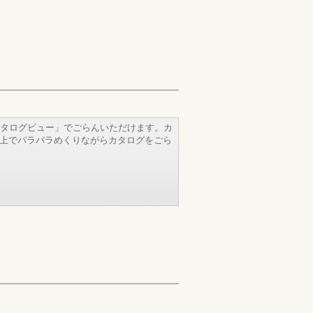
タログビュー」でごらんいただけます。カ
b上でパラパラめくりながらカタログをごら