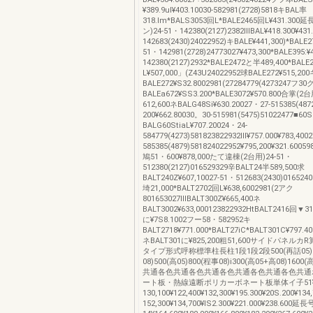
¥389.9ul¥403.10030-582981(2728)5818キBAL率
318.lm*BALS3053回L*BALE2465回L¥431.30
ン)24-51・142380(2127)2382ⅢBAL¥418.300¥431
142683(2430)24022952)キBALE¥441,300)*BALE27
51・142981(2728)24773027¥473,300*BALE395:¥
142380(2127)2932*BALE2472と半489,400*BALE
L¥507,000」(Z43U24022952球BALE272¥515,200
BALE272¥S32.8002981(27284779(4273247フ3
BALEa672¥SS3.200*BALE3072¥570.800合掌(2
612,600ネBALG48Si¥630.20027・27-515385(48
200¥662.80030。30-515981(5475)51022477■6
BALG60StiaL¥707.20024・24-
584779(4273)581823822932Ⅲ¥757.000¥783,400
585385(4879)581824022952¥795,200¥321.60059
鳩51・600¥878,000たて違棟(2台用)24-51・
512380(2127)016529329辛BALT24半589,500求
BALT240Z¥607,10027-51・512683(2430)016524
埼21,000*BALT2702回L¥638,6002981(2アク
801653027ⅢBALT300Z¥665,400ネ
BALT3002¥633,000123822932HtBALT2416回▼31
に¥7S8.1002フー58・582952キ
BALT2718¥771.000*BALT27iC*BALT301C¥797.40
ネBALT301に¥825,200粗51,600サイドパネルカ
タイプ形式呼称標準柱長柱1段1段2段500(再話05)8
08)500(高05)800(程事08)i300(高05+高08)1600
共通各色共通各色共通各色共通各色共通各色共通
ート板・熱線遠断ポリカーボネート板単体イ子51¥12
130,100¥122,400¥132,300¥195.300¥20S.200¥134
152,300¥134,700¥lS2.300¥221.000¥238.600延