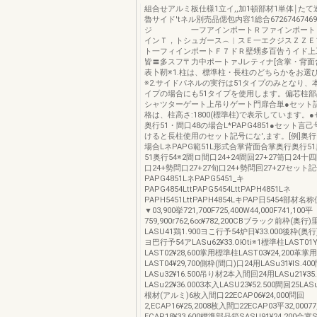
組合せアルミ板仕様1立イ,,加1頓部材1単体￨た
魯サイド′tネル別売品偲包内容1総合67267467469
ジ 一フアインポートＲファインポー
インＴ，トシュガース︵︱スＥ一エクジスＺＺＥ
ト一フィインポートＦ７ドＲ壁甥多百告うイド上
皆〓多スフ〒力中ポートァJレティナ[含掌・背面
表卜靭※1.柱は、標準柱・長柱のどちらかをお選
※2.サイドパネルの実行は51タイプのみとなり、
イプの場合にも51タイプを使用します。偏芯柱
シャツターゲート上吊りゲート門扉合単●セット
格は、柱高さ:1800(標準柱)で表示しています。●
奥行51・間口48の場合L*PAPG4851●セット言
けると長柱使用のセット記号にな',ます。[例]奥行
場合LネPAPG範51L形式合掌背面合掌奥行奥行51
51奥行54※2間ロ間口24+24間回27+27笥口24十四
口24+勢問口27+27旬口24+勢問回27+27セット
PAPG4851LネPAPG5451_キ
PAPG4854LttPAPG5454LttPAPH4851Lネ
PAPH5451LttPAPH4854LキPAP日5454部
▼03,900挙721,700F725,400W44,000F741,100平
759,900r762,6∞¥782,200CBブラック前枠(奥行
LASU41鶏1.900ヨこ行予54炉日¥33.000後枠(奥行
ヨ巴行予54アLASu62¥33.OЮti※1標準柱LAST01Y
LAST02¥28,600掌用標準柱LAST03¥24,200革掌
LAST04¥29,700側枠(間口)口24用LASu31¥lS.4
LASu32¥16.500吊り材2本入間回24用LASu21¥35
LASu22¥36.0003本入LASU23¥52.500間回25LASu
根材(アルミ)6枚入間口22ECAP06¥24,000問回
2,ECAP16¥25,2008枚入間□22ECAP03平32,00077
ECAP18¥33.600標準部品箱SASU91¥24.200合宴SA