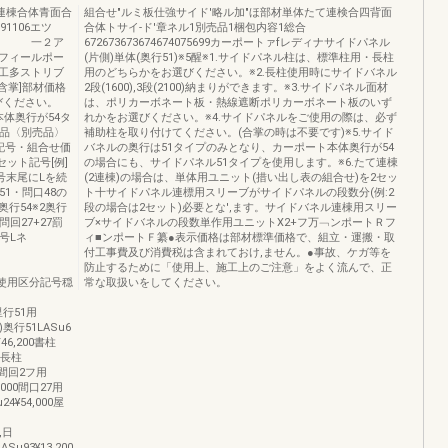
て連棟合体青面合
組合せ″ルミ板仕強サイド′略ル加"ほ部材単体たて連検合四背面
91106エツ
合体トサイ‐ド′章ネル1別売品1梱包内容1総合
ト 一２ア
672673673674674075699カーポートァfレディナサイドパネル
フィールポー
(片側)単体(奥行51)※5醒※1.サイドパネル柱は、標準柱用・長柱
工多ストリブ
用のどちらかをお選びください。※2.長柱使用時にサイドバネル
含掌]部材価格
2段(1600),3段(2100)納まりができます。※3.サイドパネル面材
びください。
は、ポリカーボネート板・熱線遮断ポリカーボネート板のいず
本体奥行が54タ
れかをお選びください。※4.サイドパネルをご使用の際は、必ず
部品〈別売品〉
補助柱を取り付けてください。(合掌の時は不要です)※5.サイド
記号・組合せ価
バネルの奥行は51タイプのみとなり、カーポート本体奥行が54
セット記号[例]
の場合にも、サイドパネル51タイプを使用します。※6.たて連棟
己号末尾にLを続
(2連棟)の場合は、単体用ユニット(措い出し表の組合せ)を2セッ
51・問口48の
ト十サイドパネル連標用スリーブがサイドパネルの段数分(例:2
奥行54※2奥行
段の場合は2セット)必要とな',ます。サイドバネル連棟用スリー
問回27+27罰
ブ×サイドバネルの段数単作用ユニットX2+フ万﹁ンポートＲフ
記号Lネ
ィ■ンポートＦ纂●表示価格は部材標準価格で、組立・運搬・取
付工事費及び消費税は含まれておけ,ません。●事故、ケガ等を
防止するために「使用上、施工上のご注意」をよく流んで、正
材名称使用区分記号穏
常な取扱いをしてください。
)里行51用
)奥行51LASu6
46,200書柱
用長柱
00間回2フ用
.000間口27用
24¥54,000屋
,日
Su93¥13.200