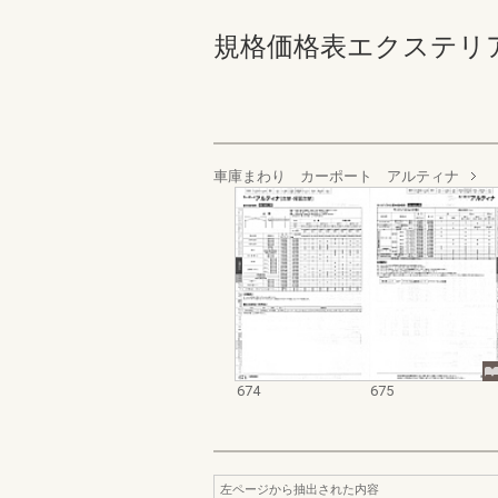
規格価格表エクステリア編_20
車庫まわり カーポート アルティナ
674
675
左ページから抽出された内容