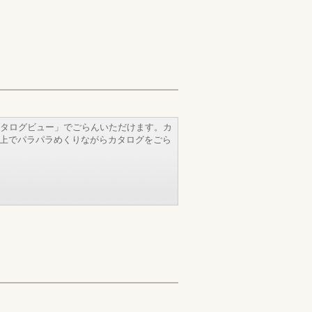
タログビュー」でごらんいただけます。カ
b上でパラパラめくりながらカタログをごら