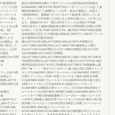
連1束背面合学
組合せ部材単体合費たて強サイドパネル別売品組包内容総合
トェクジスu[含
666666668てMB316706706991102カーポートェクジスu[たて連
エクジストリプ
棟]部材価格表たて連棟Dセット記号・組合せ価格は、柱高さこ
インポートＲ
1800(標準柱)・屋根材:ポリカーボネT卜板使用で表示していま
りゲート跳ね
す。Dセント記号末尾にLを続けると長柱仕様のセット記号にな',
４ヘースＥ一
ます。[例]奥行51+51・間口24(CBブラック)の場合L*PA(確
どちらかをお選
402CL形式たて連棟(2連棟)奥行奥行51+51間回間口24間口27間
0)。3段
口30セット記号L*PA灯2402CL*PA《確702CL*PAKT3002C部材
リカーボネート
名称使用区分言己ギチ期対鶴,400¥632,700半711,100CBブラック
選びくださ
柱※1標準柱(共通)岳器(共
合せ価格は、柱
通)LAST01X46.200LAST02¥28.600LASTll¥75.900間□2ラ
使用で表示して
LAST12¥80‐3001間□30月LAST13¥9517001連棟用はり間口
様のセット記号
24LAST14半33,6001間□2ラLAST15¥88,000間日30LAST16半
)の場合
103,400側枠LAST31¥23.100間回
4間口24+27問
25LAST32¥24.2001LAST33¥30.8001吊り材¥17.600LAST22¥18‐
G範
7002間回30用(2,LAST23¥23,100Fホオ奥行51LAST41半46.2002
Lネ
標準部品箱共SAST91半21,500業稲SAST33¥18.700屋根材︻選
択︼！■！！！！頬ポリカーボネート板３枚入笥口24用ライトフ
0CBブラック柱※1標
ロンズCCAM03¥31,200②フルースモークACAM03¥31.200司口
8,600はり
27用ライトフロンズ¥38.100②フルースモク粗8,100笥日30用
012側枠LAST31
CCAM33¥45‐000②ブルースモークACAM33Y45,000４枚入笥口
33鶏0,80012吊
24用ライトブロンズCCAM04半41,600②ヲルースモーク
ACAM04¥41,600配回27用ライトフロンズCCAM14¥50,800②フ
00行材奥行
ルースモークACAM14¥SO.800間口30用CCAM34¥80.000②フサ
品箱
レースモーク略0.000熱線還断ポリカーポネート板nフルースモ
屋根材︻選択︼ポリ
ーAC¥31,2000枚入都回27序ブルースモークACAX13¥33.100②罰
200○①ブルー
回30庫ブルースモークACAX23判5,000②コ24犀ブルースモーク
ズCCAM13粕
ACAX04¥41,600②枚入ブルースモーク
口30用ライトフ
ACAX14¥50,800②ACAX24略6.666の合計梱包数○印はどちらか
3V45,000４
をお選びください。本体長柱使用本体フィ﹁ンポートＲフアイ