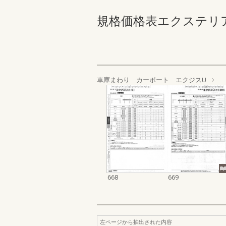
規格価格表エクステリア編_20
車庫まわり カーポート エクジスU
668
669
左ページから抽出された内容