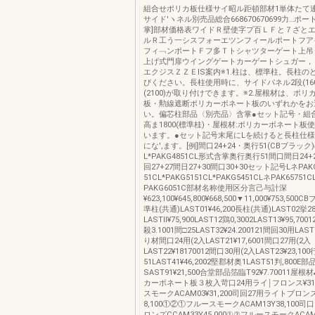
組合せポリカ板仕様サイ昭ル距頓部材1単体たて
サイド′ヽネル別売品総合668670670699力…ポー
掌]部材価格表ワイドＲ壁使字プ百ＬＦと７ざと
ルＲ工う一シスフォーエツンフィールポートフア
フィ﹁ンポートＦフ多Ｔトシャツターゲート上吊
上げ式門扉ウイングゲートカーゲートシュガー，
エクジスＺＺＥIS案内※1.柱は、標準柱。長柱の
びください。長柱使用時に、サイドパネル2段(160
(2100)が取り付けできます。※2.屋根材は、ポ
板・勲線遮断ポリカーボネート板のいずれかをお
い。偏芯柱部品〈別売品〉含掌●セット記号・組
高ま1800(標準桂)・屋根材:ポリカーボネート板
います。●セット記号末尾にLを続けると長柱仕
にな',ます。[例]間口24+24・奥行51(CBブラック
L*PAKG4851CL形式含掌奥行奥行51間口間日24+2
回27+27間日27+30間口30+30セット記号LネPAK
51CL*PAKG5151CL*PAKG5451CLネPAK65751C
PAKG6051C部材名称使用区分言己与計深
¥623,100¥645,800¥668,500▼11,000¥753,50
準柱(共通)LAST01¥46,200長柱(共通)LAST02挙2
LASTll¥75,900LAST12鶏0,3002LAST13¥95,70
殺3.1001間□25LAST32¥24.200121間回30用LAST
り材間口24用(2入LAST21¥17,6001間口27用(2入
LAST22¥18170012間口30用(2入LAST23¥23,1
51LAST41¥46,2002堅郡材奥1LAST51判,800E部
SAST91¥21,500合堂部品箔臨T92¥7.70011
カーボネート板３枚入苛口24用ライ￨フロンス¥31,
スモークACAM03¥31,200司回27用ライトブロン
8,100①②①フルースモークACAM13Y38,100司
ロンズCCAM33Y45,000①②フルースモークACAM3