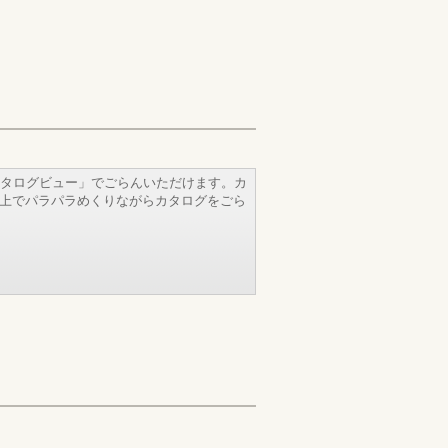
タログビュー」でごらんいただけます。カ
b上でパラパラめくりながらカタログをごら