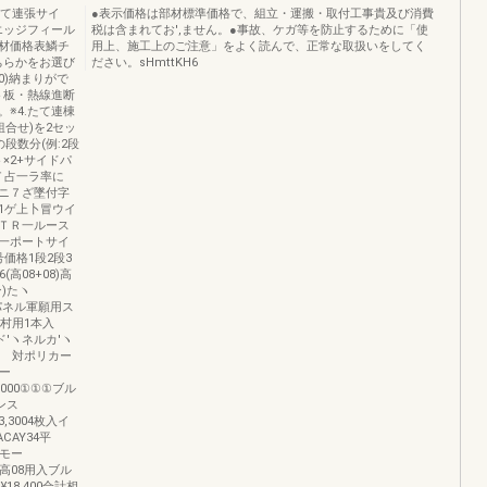
たて連張サイ
●表示価格は部材標準価格で、組立・運搬・取付工事貴及び消費
98エッジフィール
税は含まれてお',ません。●事故、ケガ等を防止するために「使
材価格表鱗チ
用上、施工上のご注意」をよく読んで、正常な取扱いをしてく
ちらかをお選び
ださい。sHmttKH6
0)納まりがで
ト板・熱線進断
※4.たて連棟
組合せ)を2セッ
段数分(例:2段
×2+サイドパ
ンＴ占一ラ率に
ニ７ざ墜付字
1ゲ上卜冒ウイ
ＴＲ一ルース
一ポートサイ
号価格1段2段3
(高08+08)高
ン)たヽ
サイドパネル軍願用ス
準村用1本入
イド′ヽネルカ′ヽ
択︼ 対ポリカー
モー
4.000①①①ブル
ロンス
3,3004枚入イ
CAY34平
スモー
00高08用入ブル
¥18.400合計相