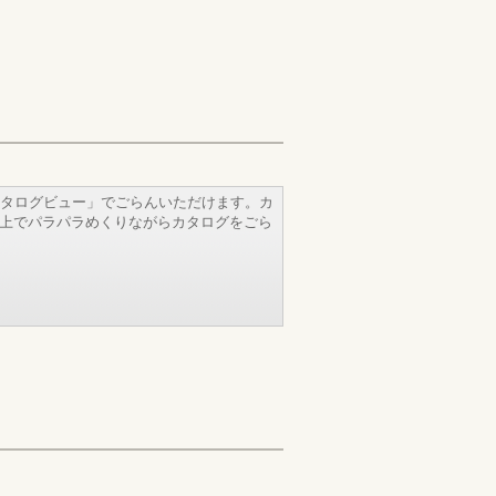
タログビュー」でごらんいただけます。カ
b上でパラパラめくりながらカタログをごら