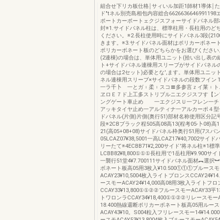
組合せ下リカ板仕格￨サィいル加距1師材1導体￨
ド″tネル別売島相包内容総合66266366469911
ポートカーポートェクジスフォーサイドパネル部
封※1.サイドパネル柱は、標準柱用・長柱用のど
ください。※2.長柱使用時にサイドパネル3段(210
きます。※3.サイドパネル面材はポリカーボネー
ポリカーボネート板のどちらかをお選びください。
(2連棟)の場合は、単体用ユニット(拾い出し表の
ト+サイドパネル連棟用スリーブがサイドパネルの
の場合は2セット)必要とな',ます。単体用ユニット
ネル連棟用スリーブ×サイドパネルの段数フイ
一ラ千卜 一とガ︲柔︲スコ〓多参言ｚイ莱︲ト
ヱロＥ７ド上工多ストリブルニエクジスフす【ン
ングゲート車止め 一エクジスＵ一フレン一チ
アッキタイヤ止め一アルティナ一アルカーポ４型
ドパネル(片側)片側(奥行51)部材名称使用区分記
段※2CBブラック程505高08高13(程考05-卜08)高16
21(高05+08+08)サイドパネル枠奥行51用(7スパ
05LCAZ07¥38,5001一高LCAZ17¥40,7002
リーたて※4ECBB71¥2,200サイド′将ネル柱※1標
LCBB82¥8,800①①①長柱用で1岳柱用¥9.900サ
一襲行51堂4¥7.700111サイドバネル面材︻選
ボネート板高05用3枚入¥10.500①①①ブルース
ACAY23¥10,5004枚入ライトブロンスCCAY24¥1
ースモーACAY24¥14,000高08用3枚入ライトフ
CCAY33¥13,800①①②②フルースモーACAY33平1
トワロンラCCAY34¥18,400①①②②リレースモーA
18.400熱線還断ポリカーボネート板高05用ルー
ACAY43¥10。S004粒入フリレースモー14¥14.0
ースモACAY53¥13.8004枚入ブルースモーACAY54