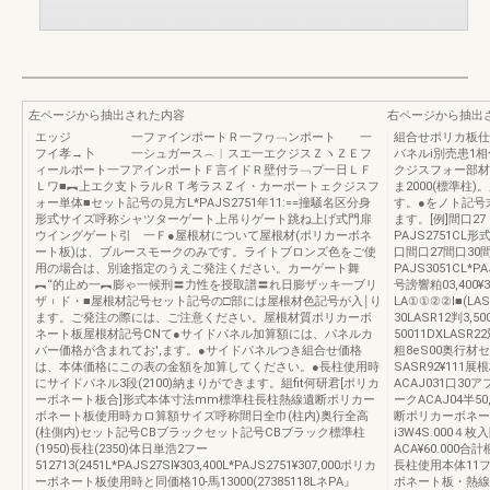
左ページから抽出された内容
右ページから抽出
エッジ 一ファインポートＲ一フヮ﹁ンポート 一
組合せポリカ板仕
フイ孝→卜 一シュガース︵︱スエ一エクジスＺヽＺＥフ
バネルi別売患1相包内
ィールポート一フアインポートＦ言イドＲ壁付ラ﹁プ一日ＬＦ
クジスフォー部材
Ｌワ■︻上エク支トラルＲＴ考ラスＺイ・カーポートェクジスフ
ま2000(標準柱
ォー単体■セット記号の見方L*PAJS2751年11:==撞騒名区分身
す。●をノト記号
形式サイズ呼称シャツターゲート上吊りゲート跳ね上げ式門扉
ます。[例]間口2
ウイングゲート引 一Ｆ●屋根材について屋根材(ポリカーボネ
PAJS2751CL
ート板)は、ブルースモークのみです。ライトブロンズ色をご使
口間口27間口30間
用の場合は、別途指定のうえご発注ください。カーゲート舞
PAJS3051CL*
︻“的止め一︻膨ゃ一候刑〓力性を授取譜〓れ日膨ザッキ一ブリ
号謗響粕03,400¥3
ザ︲ド・■屋根材記号セット記号の□部には屋根材色記号が入￨り
LA①①②②l■(LASR
ます。ご発注の際には、ご注意ください。屋根材質ポリカーボ
30LASR12判3,
ネート板屋根材記号CNて●サイドパネル加算額には、パネルカ
50011DXLASR2
バー価格が含まれてお',ます。●サイドパネルつき組合せ価格
粗8eS00奥行材セッ
は、本体価格にこの表の金額を加算してください。●長柱使用時
SASR92¥11
にサイドパネル3段(2100)納まりができます。組fit何研君[ポリカ
ACAJ031口30
ーボネート板合]形式本体寸法mm標準柱長柱熱線遺断ポリカー
ークACAJ04半50
ボネート板使用時カロ算額サイズ呼称間日全巾(柱内)奥行全高
断ポリカーボネート
(柱側内)セット記号CBブラックセット記号CBブラック標準柱
i3W4S.000４枚
(1950)長柱(2350)体日単浩2フー
ACA¥60.00
512713(2451L*PAJS27Sl¥303,400L*PAJS2751¥307,000ポリカ
長柱使用本体11
ーボネート板使用時と同価格10-馬13000(27385118LネPA』
ボネート板・熱線