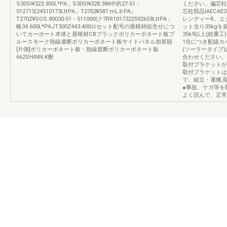
S30Sl¥323.300L*PA」S30Sl¥328.386中的27-51・
ください。偏芯柱
512713(24510173LttPA」T2702¥587.mLネPA』
芯柱部品IAECAE
T270Z¥SOS.80030-51・511000(ク7RR1017322592659LttPA」
レンディーR、エ
略34.600L*PAJT300Z443.400ロセット配号の屋根材組含せにつ
ット当り35kg
いてカーポート本体と屋根材CBブラックポリカーボネート板ブ
35k9以上(総
ルースモーク熱線遺断ポリカーボネート板サイドパネル加算額
1合につき配線カ
[片側]ポリカーボネート板・熱線遮断ポリカーボネート板
(ツーラータイプ
662SHINN:K酎
合わせください。
取付ブラケットが
取付ブラケットは
で、組立・運搬,
●事故、ケガ等を
よく読んで、正常な