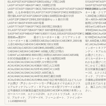
柱LASP02TASP028ASP02¥33,600は'ブ間口24用
51SASP94TASP9
LASP14TASP14BASP14¥21,100間□27用
SASP32TASP9
LASP15TASP158ASP15¥23,700FHHE30,HLASP16TASP163ASP16¥26,2002
P03P03SASp
側枠。たる木4X母行51LASP21TASP218ASP21¥53,900割回27×
ネート板・クリア
理行馴LASP22TASP228ASP22海0,500間回30×曇行51拝
1,200②枚入間回2
LASP23P238ASP23埼8,2001前後枠セット奥行51用
30∝AB53∝AB53
LASP4118ASP41¥39.6001母屋
枚間口27炉④CAB4
LASP71TASP718ASP71¥22.0001間口30X奥行
ABSarCLABS
51LASP72TASP72BASP72¥27.5001標準部品箱行51用
3FBIE]24ACAu2
SASP94TASP94BASP94¥19,800111SAS,03SASP03SASP03¥12.1002
ACAU43ACAu43
屋根材︻選択︼ 凝ポリカーボネート板・クリアマットポ
8,100②ACAuS3
リカーボネート板コ24用④CAB23◎CAB23のCAB23¥31,200①枚
瑠1,600②枚入間回
入④CAB43◎CAB43④CAB43¥38,100ヨ30用
ACJACAuS44
tAICABS3◎CAB53①CAB53¥45,0004間口24用の
インポートＲフア
CAB24⑥CAB24④CAB24¥41.600枚入間口27用の
ンディ︲Ｒアルカ
CAB44“ωCAB44¥50.800①間口30用QCAB54⑥CAlAICAB54鳩
お選びください。
0.0CtD熱線遮断ポリカーボネート板３枚間回24用
ポリカーボネート
ACAU23ACAU23ACAU23増1,Gサ間日27用
れかをお選びくだ
ACAU43ACAU43ACAU43粕8.100①人口30用
Ⅵこかえてご発注
ACAu53ACAU53ACAU53半45,000①4コ24用
区分対象製品偏芯柱部
ACAU24ACAU24ACAU24沼1,600①枚入
ースE、エクジスZ
ACAU44ACAU44ACAU44半50,800①膚日30用
ティナ、ブリザー
ACAuS4ACAuS4ACAUS4¥66.666(1合計相句類()日Jはどちらか
示価格は部材標準
チお撰び〈芦さいカーゲート引一戸車止めタイヤ止めエクジス
は含まれておりま
Ｕアルティナフレンディ︲Ｒアルカーボ４型ブリザードエ名称
上、施工上のご注
記号価格区分対象製品偏芯柱部品IBECAE32¥14,000柱1本用シュ
さい。
ガースベースH、エクジスZ/ZH、エクジストリブルR、エクジス
U、アルティナ、ブリザードH、フィー,レポート、ファインポー
トL658師NttK百