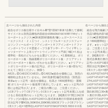
左ページから抽出された内容
右ページから抽出
組合せポリカ板仕様サイ出ヰル榔"曽1部材1単体1合黎たて連棟￨
組合せ翔力板齢￨
サイドバネル別売品梱包内容総合6586606616616981194ゼット
売品1網包内容1総合
カーポートェクジスz■[単体]部材価格表/嚇シュガースベースエ
ジスz■[含掌]
一エクジスＺ・ＺＪ工つイ．シストリブルＲ一エクジスフォー
さ:1800(標準
エツンフィールボートフアインポートＲフアインボートＦファ
ます。●セット記
インポートワイドＲ壁使イ﹁フラ多下ト中﹂Ｆ﹂ワイド甲Ｌシ
は、ご注意ください
ャツターゲート上吊りゲートウイングゲート門扉￨1輔￨※1.柱は
セット記号末尾に
標準柱・長柱のどちらかをお選びください。※2.屋根材は、ポリ
す。[例]奥行51・
カーボネート板・熱線遮断ポリカーボネート板・クリアマット
形式合事奥行奥行51
ポリカーボネート板のいずれかをお選びください。●クリアマッ
記号○ネASPG範5
トポリカーボネート板の記号は、ポリカーボネート板○部をYに
用区分記号瀧¥672,
かえてご発注ください。例⑭う
CBステン柱※1標準柱
AB23→⑫CAB23◎CAB23→⑫CAB23●組合せ価格には、別売の
柱LASP02TASP0
補助柱は含まれていません。(661頁参照)偏芯柱部品〈別売品〉
LASP14TASP14
単体●セット記号・組合せ価格は、柱高さ:1800(標準柱)・屋根
27HLASP15TAS
材:ポリカーボネート板使用で表示しています。●セット記号のO
LASP16TASP16
部には色記号が入',ます。ご発注の際には、ご注意ください。
24XTASP218AS
LiCBブラックT:CBブラウン3:CBステン●セット記号末尾にLを続
鶏0.帥2笥口30×奥
けると長柱使用のセット記号になります。[例]奥行51'間口24(CB
ト奥行51用LASP4
ブラック)の場合LキASPS2451CL形式単体奥行51部材名称使用
LASP71TASP71
区分記号ヲ響¥326,300¥354,200¥380,500CBブラックCBブラウン
LASP72TASP72
CBステン柱※1標準柱LASP01TASP018ASP01¥25.900②②②長
SASP51TASP51