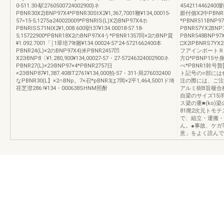
0-511.30-駅2760500724002900)ネ
4542114462400
PBNR30X2)BNP97X4*PBNR30StX2¥1,367,7001鞭¥134,00015-
膨付個X2中PBNR57
57=15-5;1275a240020009*PBNRlS(L)X2)BNP97X4ホ
*PBNR511BNP9
PBNRlSS71NIX2¥1,008.600挙t37¥134.00018-57.18-
PBNR57YX2BNP7
5;15722900*PBNR18X2のBNP97X4う*PBNR1357同×2のBNP賞
PBNR548BNP97
¥1.092.7001「￨1翠培79t雛¥134.00024-57'24-5721662400本
□X2IPBNRS7YX
PBNR24(L)×2のBNP97X4)米PBNR2457凹
フアインポートＲ
X2ЭBNP8〔¥1.280,900¥134,00027-57・27-57246324002900ネ
方Ω*PBNP1
PBNR27(L)×2ЭBNP97×4*PBNR2757日
ぺ*PBNR1幹号
×2ЭBNP87¥1,387.408IT2761¥134,000拍-57・311-局276032400
ト記号の○部には
なPBNR30(L】×2∩BNp。7×召*pBNR3は7岡×2平1,464,5001ド埼
注の際には、ご注
荏芝澄286:!¥134・000638SHNM照酎
アルミ樹B旨榎合
自梁のサイズ15洋1
ス梁の重■(ko)梁
81廃2次元トモテ
で、組立・運搬・
ん。●事故、ケガ
意」をよく読んで