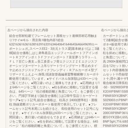
左ページから抽出された内容
右ページから抽出
組合せ部材柱建てフレームセット屋根セット連棟部材応用触ま
カーボートシュガ_
り1サイwヰル・用京島1梱包内容1総合
て2連棟]組含せ
632163616361638163916331634640641644645646649699カー
ボネ+板使用で表
ポートシュガ_スベースEE2・3次元トラス梁]基本納まり[よこ3連
をご覧ください。
棟]組台せ価格￨_はじ弟隼産品エッジフィールポートフアインポ
柱を斜めに移動し
ートＲフアインポｔ卜Ｆファインポート７富笙夢うラ干ト︹Ｌ
と角度について」
ＦＬ７百亡シ勇支→吾工多歪ｕフ脅エクジスＺＺＥエクジスフ
高:2900※屋根
オーシャツターゲート上吊りゲートウイングゲート専止めタイ
品を12セット拾
ヤ止めエクジスＵアルティナフレンディ︲Ｒアルカーポ４型プ
セット内容価格加
リザードＥふえよぺ:身既:揺諸架督義編著盟撃櫛鰍鞭リカーボ十
ムセット十昂録登
断使用で表示しています。●サイドパネル加算額は633ベージを
ト十;潤十;麗十
ご覧ください。●間口違いのよこ連棟もできます。●応用納まり1
複合板体日障長柱
ま646ベージをご覧ください。●柱を斜めに移動して設置する場
-50・502900ЭI
合は、645ベージ「柱の移動距離と角度について」をご参照くだ
X2OⅢPBNR1550
さい。門扉[T字納まり]組含せ価格￨￨は口韓牛窪品リカーゲート
PBNR50YX2BNP711
引一戸●セット記号,組合せ価格は、柱高さ:2400(標準柱)・屋根
502900ЭホPBNP
柱:熱線遮断ポリカーボネート板使用で表示しています。●フレ
X2OⅢPBNR1850
ームセット記号末尾にLを続けると、長柱使用のセット記号にな
PBNR50YX2BNP
ります。●サイドパネル加算額は633ベージをご覧ください。●
200CⅢPBNP361L
間回違い。奥行違いの組合せもできます。●応用納ま',は646ベー
郷SOYX2掛rl,655
ジをご覧ください。●柱を斜めに移動して設置する場合は、645
BNP3gH,716.60
ベージ「柱の移動距離と角度について」をご参照ください。標
PBNR50YX2ЭBNP