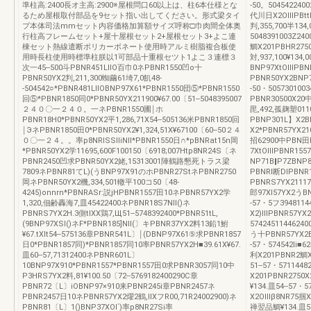
準柱高:2400長オ主高:2900※屋根問口60以上は、柱6本仕様とな
-50。50454224
るため屋根取付部品を9セット指い出してください。形式梁タイ
代川日X2OⅢPBttR
プ本体司法mmセット内容価格加算額サイズ呼称□巾肉間全体奥
判,355,700半134,
行柱高フレームセット+屋十屋根セット2+屋根セット3+よこ連
5048391003Z2
棟セット熱線遣断ポリカーボネート使用時アルミ樹脂複合板使
鯛X201PBHR275
用時長柱使用時標準柱朕以1可部品十重根セツト1よこ３連標３
対,937,100¥134,
次一45--500斗PBNR451LllO百巾0ネPBNR1550凹o十
BNP97XtOⅢP
PBNR50YX2判,211,300蜘繭61埼7,0飢48-
PBNR50YX2BNP
-504542○*PBNR481LllOBNP97X61*PBNR1550団⑤*PBNR1550
-50・505730100
回⑤*PBNR1850同0*PBNR50YX211900¥67.00〔51--5048395007
PBNR30500X20
２４０〇一２４０。一ネPBNR1550圃￨ホ
毘,492,孤麹塑0110
PBNR18H0*PBNR50YX2平1,286,71X54--505136米PBNR1850回
PBNP301L】X2B
￨ЭネPBNR1850田0*PBNR50YX2¥1,324,51X¥67100〔60--50２４
X2*PBNR57YX21
０〇一２４。。率p8NRlSSlliNll*PBNR1550日∩*pBNRat15n岡
招62900中PBN
*PBNR50YX2学11695,600F100150〔6918;007Htp8NR24S〔ネ
7XtOⅢPBNR1557
PBNR2450凹求PBNR50YX2姥,15313001陣鶴路懇死トラス梁
NP71B‖P7ZBNP8
7809ネPBNR81てL)(うBNP97X91のホPBNR27StネPBNR2750
PBNRl断DIPBNR
岡ネPBNR50YX2機,334,501轍平100コ50〔48-
PBNRS7YX21117
4245)onnrn*PBNRASr:説jHPBNR1557田10ネPBNR57YX2学
郎97Xl57YX2うBN
1,320,佃齢轟海7,皿45422400ネPBNR18S7NII()ネ
-57・5フ394811
PBNRS7YX2H.3側tlXX鶏7,Щ51--5748392400*PBNR51tL,
X2)ⅢPBNR57YX2
(9BNP97XSI()ネF*PBNR185]NII(〕キPBNR37YX2料13鉛1鮒
5742451144624
¥67.tXlt54--575136章PBNR541L〕￨(DBNP97X61⑤求PBNR1857
う十PBNR57YX2B
日0*PBNR1857同)*PBNR1857同10率PBNR57YX2H■39.61X¥67.
-57・574542li■
皿60--57,71312400ネPBNR601L〕
利X201PBNR2鯛X2
10BNP97X910*PBNR1557*PBNR1557田0求PBNR3057同10中
51--57・57114
P3HRS7YX2料,81¥100.50〔72--5769182400290C章
X201PBNR2750X
PBNR72〔L〕iOBNP97×910来PBNR245i章PBNR2457ネ
¥134.皿54--57・
PBNR2457日10ネPBNR57YX2燿2鶴,llXフR00,71R24002900)ネ
X2OⅢβ8NR75掴X
PBNR81〔L〕1()BNP37XOI`)率p8NR27Si率
禅翌品鯛¥134.皿57