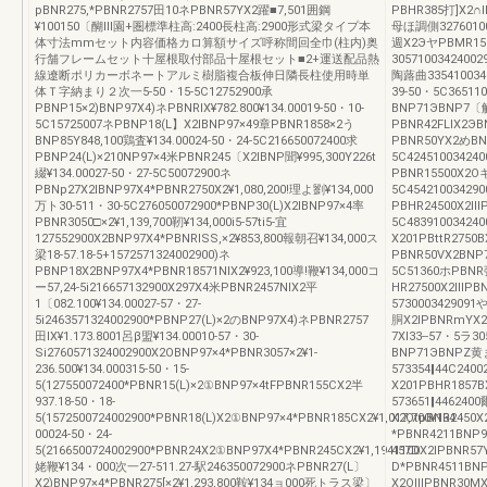
pBNR275,*PBNR2757田10ネPBNR57YX2躍■7,501囲鋼
PBHR385打]X2∩
¥100150〔醐Ⅲ園+圏標準柱高:2400長柱高:2900形式梁タイプ本
母ほ調側32760100
体寸法mmセット内容価格カロ算額サイズ呼称間回全巾(柱内)奥
週X2ЭヤPBMR15
行舗フレームセット十屋根取付部品十屋根セット■2+運送配品熱
3057100342400
線遼断ポリカーボネートアルミ樹脂複合板伸日隣長柱使用時単
陶蕗曲335410034
体Ｔ字納まり２次一5-50・15-5C12752900承
39-50・5C3651
PBNP15×2)BNP97X4)ネPBNRlX¥782.800¥134.00019-50・10-
BNP71ЭBNP7〔解4
5C15725007ネPBNP18(L】X2IBNP97×49章PBNR1858×2う
PBNR42FLIX2
BNP85Y848,100鶏査¥134.00024-50・24-5C216650072400求
PBNR50YX2めBN
PBNP24(L)×210NP97×4米PBNR245〔X2IBNP聞¥995,300Y226t
5C4245100342
綴¥134.00027-50・27-5C50072900ネ
PBNR15500X2O
PBNp27X2IBNP97X4*PBNR2750X2¥1,080,200!理よ劉¥134,000
5C45421003429
万ト30-511・30-5C276050072900*PBNP30(L)X2IBNP97×4率
PBHR24500X2ⅢP
PBNR3050□×2¥1,139,700靭¥134,000i5-57ti5-宜
5C48391003424
127552900X2BNP97X4*PBNRlSS,×2¥853,800報朝召¥134,000ス
X201PBttR2750
梁18-57.18-5+1572571324002900)ネ
PBNR50VX2BNP7
PBNP18X2BNP97X4*PBNR18571NIX2¥923,100導!鞭¥134,000コ
5C51360ホPBNR
ー57,24-5i216657132900X297X4米PBNR2457NIX2平
HR27500X2ⅢPB
1〔082.100¥134.00027-57・27-
5730003429091
5i2463571324002900*PBNP27(L)×2のBNP97X4)ネPBNR2757
胴X2IPBNRmYX2B
田IX¥1.173.8001呂β盟¥134.00010-57・30-
7Xl33--57・5ラ3
Si2760571324002900X2OBNP97×4*PBNR3057×2¥1‐
BNP71ЭBNPZ黄ま
236.500¥134.000315-50・15-
573354‖44C240
5(127550072400*PBNR15(L)×2①BNP97×4tFPBNR155CX2半
X201PBHR1857B
937.18-50・18-
573651‖446240
5(1572500724002900*PBNR18(L)X2①BNP97×4*PBNR185CX2¥1,017,700¥134・
X2OtpBNR2450X2
00024-50・24-
*PBNR4211BNP
5(2166500724002900*PBNR24X2①BNP97X4*PBNR245CX2¥1,1941100
457DX2IPBNR57
姥鞭¥134・000次一27-511.27-駅246350072900ネPBNR27(L〕
D*PBNR4511BN
X2)BNP97×4*PBNR275[×2¥1,293,800鞍¥134ョ000死トラス梁〕
X2OⅢPBNR30MX