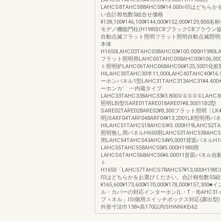
LAHCS8TAHC588AHC58¥14.000○印はどち
い合計相包数5組合せ価格
¥138,100¥146,100¥144,000¥152,000¥129,8
モデノ機能門柱(H1980)CBブラックCBブラウン協
自動点滅フラット照明フラット照明自動点滅照明
本体
H1650LAHC03TAHC038AHC03¥100.000H1980L
フラット照明用LAHC05TAHC058AHC05¥106,00
ト照明炉LAHC06TAHC068AHC06¥125,5001化
HlLAHC30TAHC30半11,000LAHC40TAHC40¥1
ーホンパネル1型LAHC31TAHC313AHC31¥4.40
ーホンカ′｀一内蔵タイプ
LAHC33TAHC338AHC33¥3.800①①①①①LAHC36
照明LBl型SARE01TARE018ARE01¥8,30011B2型
SARE02TARE028ARE02¥8,300フラット照明〔L
明)SARF04TARF048ARF04¥13,2001LB照明用パ
HlLAHC51TAHC518AHCSl¥S.000H19LAHC52TA
照明無し用パネルH650用LAHC53TAHC538AHC53¥
用LAHC54TAHC543AHC54¥9,0001背面パネルH1
LAHC55TAHC558AHC55¥5.000H1980用
LAHCS6TAHC568AHC56¥6.00011首面パネ
ト
H1650「LAHC57TAHCS78AHC57¥13,000H198C
印はどちらかをお選びください。合計相包数55
¥165,600¥173,600¥170,000¥178,000¥157,
ル・カパーの対応インターホン(L・T・8)AHC3
ブヽネル」lSl個用スイッチボックス対応(露出型
外形寸法巾138×高170以内SHiNNiKEi62