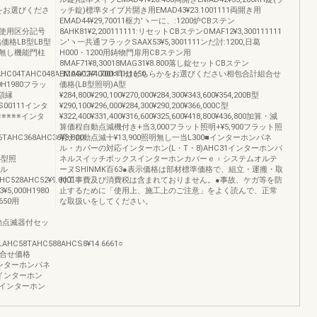
らかをお選びくださ
ッチ錠)標準タイプ片開き用EMAD43¥23.1001111両開き用
EMAD44¥29,70011枢力′ヽ一に、:1200炉CBステン
00名称使用区分記号
8AHK81¥2,200111111:リセットCBステンOMAF12¥3,300111111
価格LB型LB型
ン′ヽ一共通フラックSAAX53¥5,3001111ンだ討:1200,日葛
無し機能門柱
H000・1200用鋳物門扉用CBステン用
8MAF71¥8,30018MAG31¥8.800落し錠セットCBステン
AHC04TAHC048AHC04¥117.000111H1650
EMAG02¥4.700○印はどちらかをお選びください相包合計組合せ
0H1980フラッ
価格(LB型照明)A型
粧額縁
¥284,800¥290,100¥270,000¥284,300¥343,600¥354,200B型
6.S00111インタ
¥290,100¥296,000¥284,300¥290,200¥366,000C型
0※※※※※インタ
¥322,400¥331,400¥316,600¥325,600¥418,800¥436,800加算・減
算価程自動点減機付き+当3,000フラット照明+¥5,900フラット照
TAHC368AHC36¥3,800
明十自動点減十¥13,900照明無し一当L300■インターホンパネ
ル・カパーの対応インターホン(L・T・8)AHC31インターホンパ
K4型照
ネルスイッチボックスインターホンカバーｅ︲システムオルテ
ネル
ーヌSHINMK百63●表示価格は部材標準価格で、組立・運搬・取
HC528AHC52¥9.0001
付工事費及び消費税は含まれておりません。●事故、ケガ等を防
5,000H1980
止するために「使用上、施工上のご注意」をよく読んで、正常
650用
な取扱いをしてください。
ル自動点滅器付セッ
LAHC58TAHC588AHCS8¥14.6661○
組合せ価格
300■インターホンパネ
1インターホン
)インターホン