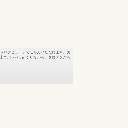
タログビュー」でごらんいただけます。カ
b上でパラパラめくりながらカタログをごら