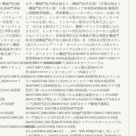
ノ機能門柱[独
モデノ機能門柱片開き納まり〔機能門柱吊元側〕1片開き納まり
表札形材門扉鋳
〔機能門柱戸当り側〕り高:1200タイプ本体部材価格表/解船田
アンティーク
じ調艦鞭受慨鋼し、博多麟撒,にレンターボンパネル」を拾い出
，システム一フ
してください。インターホンを取付けない場合にもインターホ
一言彰景︱ル
ンパネルを拾い出し、インターホン取付けナ孔加工はしない
ーヌ一ユラトユ
で、そのまま取付けてください。麟鰹ハウリングの原因となけ,
どif甥を戒苦
ますので、インターホンカバー対応以外のインターホンは取付
リングの原因と
けないでください。名称使用区分記号価格片開き両開き機能門
インターホンは
柱吊元側機能門柱戸当り側A,B,C型A・B・C型A,B,C型CBステン
格モデノ機能
CBステン+クリア′ヽ一チ・ダークメープルCBステンCBステン
粧額縁)8:CBス
十クリアバーチ・ダークメープルCBステンCBステン+クリアバ
自動点減フラッ
ーチ・ダークメープル機能門柱本体H¥lt10.0001H1650フラット
体
照明用8AHC05¥106.000化粧額縁CBステンBAHC30¥111000111
LAHC04TAHC048AHC04¥117,000H16501
クリア′ヽ一チCAHC30¥11,000①①①ダークメープル
H19801フラット
JAHC30¥11,000インターホン′ヽネル露出型8AHC31
判,400※※※※※※インターホンカ′ヽ一内蔵タイプ
0TAHC40¥16,500
B8AHC33¥8,800①①①①①①8AHC36¥8.800照明LB14Jステンカ
400※※※※※イ
ラー8ARE01¥8.30011とB2r4Jステンカラー¥8.300LK4型照明
8ARF04¥13,200R昭田日パスルH1650用3AHC51¥5,000111111隠
36TAHC36照明
田空￨′用パネルH16508AHC53¥5.000首面パスルH1650炉
8AHC55¥5,000111111管面パネル自動点減器付セットH1650炉
4型照
8AHC57飾り門柱Lタイブ8AHC41セ8,60011t75角飾りP弓柱Sタ
ルH1650炉
イア(形材円豆日)8MAK41¥21.S001Sタイア幡物円属鳳】
8MAK31¥21.500片開き部拐形材門扉用
H1650用
H108AHC20¥8.800H12¥9,40011鋳物門扉用H108AHC10¥3,800モ
43AHC54¥9,000
デノ門扉(サイズ:0712)CBステンA型8AHD31¥52,800①①②B型
8AHE31¥58,100C型8AHF31¥90,400クリアバーチダークメープル
TAHC568AHCS6¥6.000
A型(CiJ)AHD31¥58,100①①②B型
(CtJ)AHE¥64,000C■4J(C・」)AH『¥99.400錠PH錠し与シュプ
ル錠)標準タイプEMAD41¥26.400両開きEMAD42¥35,200RH錠(ラ