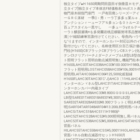
独立タイプ●H:1650周剛問田皿田ギ側冊皿Ｈモデ
立タイプ]独立タイプ本体吉F材価格表/mポスト
物門扉木樹指門扉門 一戸有田廃シリーズ一アイ
一ＧＲＣ床材 一季□︲秀︲一ラ丁多多ョ莱ルｅ
アンクションｒ一ューフア％多ョンる０トルーヱ
百ュアスタイル一黒サし 一多ュ一ラγオルテ
一ラト醸韻瀬璃※を多発爾岩桃忌横騒努球系品蟹杷
溝￨ケ!縮邸練琳筈諏付けてください。母燕内ハウ
な'りますので、インターホンカバー対応以外の
取付けないでください。名称使用区分言己張計価
門柱(H1650)CBブラックCBブラウンCBステン(化
テンCtクリアバーチJ:ダークメーブルLB型LB型
ト照明フラット照明自動点滅照明無し機能門柱本
H1650LAHC03TAHC038AHC03¥100.0001H1980
フラット照明用LOSTAHC058AHC05¥106,0001
照明用LAlTAHC068AHC06¥125,500化粧額縁
H1650FLAHC30TAHC30`C'J)AHC3〔11HlLAHC4
インターホンヾネル型LAHC31TAHC318AHC31判,
ンターホンカパー内蔵タイプ
LAHC33TAHC338AHC33¥8.800①①①①①LAHC
LBl型SARE01TARE018ARE01¥8,3001LB2型
SARE02TARE028ARE02¥8.300フラットく明(LK
明)SARF04TARF048ARF04¥13.200LB熙明用パネ
LAHCSiTAHC518AHC5111H1980炉
LAHC52TAHCS28AHC52¥9,000照明無し用パネル
LAHC53TAHC538AHC53¥5,000HlLAHC54TAHC5
背面パネル
HlLAHC55TAHC558AHCSS¥5,00011HlOLAHC56
背面パネル自動点減器付セットH1650月
LAHC57TAHC578AHC57¥13.00011H1980用