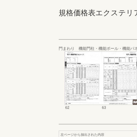
規格価格表エクステリア編_2
門まわり 機能門柱・機能ポール・機能パ
62
63
左ページから抽出された内容