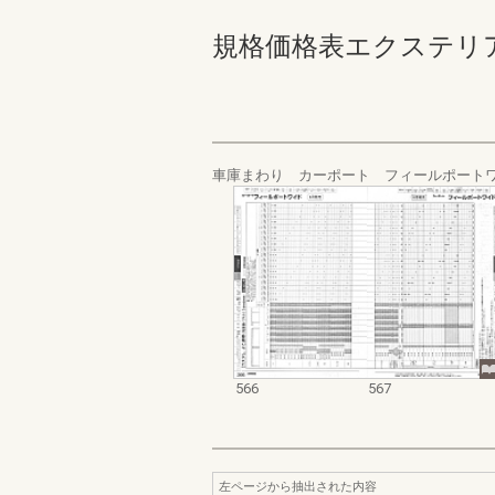
規格価格表エクステリア編_20
車庫まわり カーポート フィールポート
566
567
左ページから抽出された内容