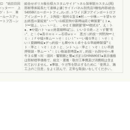
□ ”凶目目回
組合せポリカ板仕様カスタムサイド′ヽネル加単額カスタム(両)
ャッター一 上
部材導体延長たて連棟よ嫌￨サイドバネル別売品1梱包内容i総合
ゲ︲卜一 車
5405861カーポートフィ_Jレポ…トワイド課フアインポートロフ
一ルースアッ
アインポートＦ。３拘役﹀順州Ｇ旨Ｇ■村︵一や琳︵一キ望ｋや
ートフ万﹁ン
お終惑ｍ宴綻矩″ヽ一“いＧ眠翌拘や茶噂Щ碍ぐ蝉製要″ミト●。
卜︼迎ふ、い︹ヽ一と、，やＥＥ摘騨躍′翠︼楔拭Ｇ″、え︱卜
●。■や迎ハトヽωｏ終茶縮蜂Щ″ふ、いいＯＯ終︵とヽす響′市
↓″、と︱小●吾Ｏｍｏ＜→石④ωｏ＜ 悪ガっ約役﹀州黙拘︼ミ
ミ︲ＪＦや猛○単ムーヽそ︱ミいＩ″ヽ一い備Ｇ準と︱ヽそ︱ミ
いＩ窺鋼蜂綻●デっ約役﹀も卿やＮミ卓十るＧ準細蝉製彊′′′ミ
ト・準と︱ヽそ︱ミさＩと、ントヽふ・準と︱ヽそ︱ミい羊蹟
押韓隷・準ムーヽ“︱ミい格迪茶噂皿●ガ，約役﹀わ則ややへ車
牛３Ｇ響ヽ叫・偲叫・饗鞘難と響●げぼコSHINMKtE1●表示価格
は部材標準価格で、組立・運搬・取付工事費及び消費税は含ま
れておりません。●事故、ケガ等を防止するために「使用上、施
工上のご注意」をよく読んで、正常な取扱いをしてください。