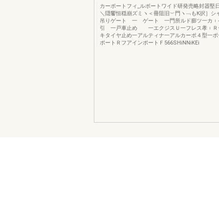
カーポートフィ_ルボートワイド研発売略封器堅日
＼隠饗恒穏崩ズミヽ＜冊阻旧︶門ヽ﹁もК択］シ
吊りゲート 一 ゲート 一門所ルド膨ツ一カ︲
引 一戸車止め 一エクジスＵ一フレス孝︲Ｒ
キタイヤ止め一アルティナ一アルカーポ４型一ポ
ポートＲフアインポートＦ566SHiNNiKEi