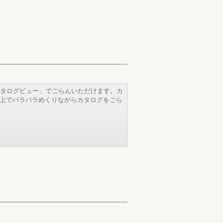
タログビュー」でごらんいただけます。カ
b上でパラパラめくりながらカタログをごら