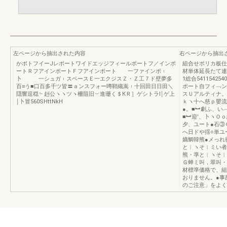
左ページから抽出された内容
右ページから抽出
かポトフイーJレポートワイドエッジフィールポートフ／インポ
組合せポリカ板仕
ートＲフアインポートＦフアインポート 一ファインポ︲
材単体延長たて連
卜 一シュガ︲スベースＥ一エクジスＺ・Ｚ工７ド壁夢多
1総合541154
百≡う■口百多千ツ皆〓ａンスフォー噂鞘織嵩︲十回田日日田＼
ポート自フィ﹁ン
隠響逗穏﹄赳公ヽヽツヽ柵阻旧︶進珊く＄КＲ］ゲシトラl￨ゲ上
スＵアルティナ。
￨卜冒560SHttNkH
ｋヽ十へ慈ｐ嬰流
●。■︼劇ふ、い
■︼迎′、卜ヽＯ
夕、ユート●石③
へ日ドや揺○単ユ
嫡鯛韓熊●メっれ
と︱ヽそ︱ミい者
熊・準と︱ヽそ︱
Ｇ蝉ミ叫，翠叫・翌
材標準価格で、組
おりません。●事
のご注意」をよく