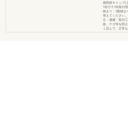
個部材キャップ(
1柱①十1柱取付部
納まり・3面納ま
替えてください。
立・運搬・取付工
故、ケガ等を防止
く読んで、正常な