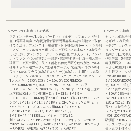
左ページから抽出された内容
右ページから抽出
フアインステージ[スタンダードスタイルデッキフェンス][特別
セット片価親子開
色]Ⅲ電覇隠粛声￨:5翔貿贅雪ず胃評暫乳嘉発釜超塩部糖マに取付
材ギボシ.有田焼
けてくだれ、フェンス床下補強材・床下補強部品■■￨ケ・ンル列
ーチア17ェシスォ
モスグリーシフルカラー通し笠木上下桟パネル本体H:800特別色
タンダードスタイル
(いぶし銀、ファンタジーグリーン)特別色(フルカラー)サインポ
面納まり[たて張
ストフツクギボシ釘審弥ン一崎惣■諺野空嬰研一門扉一韓ス三一
せ弾健出￨:5押
理暫三一カ類土螺甥一英ｒｆ部材名称使用区分色特別色H:′ル本
称使用区分H:8
価格ミッキー迎プーさんC翌価格ブーさんC型価格2.0間2.5間ホ
ーさん0型価格3.
ワイト(本体)フラワ(本体)モスクリー)(本体)いぶし銀″・ンル例
ぶし銀ファンタジ
モスグリーンフルカラー3尺8尺9尺12尺3尺6尺9尺12尺アツ千フ
12尺3尺8尺8尺1
TンスオキH:083BMZOt」BM206JBMZ06FBMZ06」
BMZ06JBMZ06¥5
BMZ06JBMZ06半5,8009CBMP02JBMP02JBMP02平
対,800BMZll通
atSIXlFBMP6ZJBMP02¥3tSa〔』BMP02瑠.5111191通し笠木
BMZl1判率22エ
上下桟ば:061ス′モン用38MZl:』BMZ15』BMZlS当
H;800W:06蜘
B.21XlFBMZlS』BMZlち平a.20〔』BMZ13瑠.21Xl2W:091スパ
(W:09④⑥③①
ン掛13BMZll』BMZllよBMZll鞘at21XlFBMZll』BMZll¥4.2tlt』
2.800r432.20〔l
BMZll判.211111ば:092スパン用BMZl〔』BMZ10』
鶏56,1は特別色
BMZ10▼t71XlFBMZ10』BMZ10挙7.70〔』
ン)677),2110F4S
BM218▼1711111336エンドキャッフ3AYB21
1503120CY53
判.41XlFAVB21¥4.4tlt』AYB21判.41111222キャッフ3AYB22」
駅測仔141200Y869
AYB22JAYB22平1.llXl』AV822単1.10〔』AYB22¥1.lllll22コーナ
ンポストフックギ
ー3AYB23」AVB23』AYB23▼7.20rl』AV823平
分ノルフト価格ツ