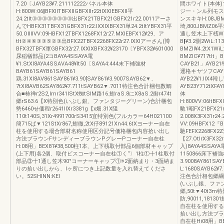
7.20〔JAYB23¥7.211112222パネル本体
間ホワイト(本体)
H:800W:06‖BFXllTBFXllGBFXllr22tlXXlEBFXll平
ジ一・ンル列モス
24.2tlt③③③③③③③③出BFX21TBFX21GBFX21r22.0011アーさ
ンスキキH:08JBMZ
んでHBFX31TBFX31GBFX31r22.lXXlXBFX31単24.2tltYBFX31平
埼,800JBMZ06平5
50.OllllVV:09HBFX12TBFX1268FX12r27.MXlEBFX12¥29、ア
通し笠木上下桟Wi」B
tlt②④⑥③③⑤②③出BFX22TBFX2268FX22r27.lXXlアーさん(博
B‖¥3.2側2WiL:1
BFX32TBFX軍GBFX32r27.lXXlXBFX32¥23170〔YBFX32¥601000
BMZll¥4.2tX1Wi
尿稲犠部品(2コBAYA4SSAYA電
BMZlC¥717tl
¥1.StXl8AYA4SSAVA48¥lt50〔SAYA4:444末下補強材
CAYB21」AYB21導
BAYB61SAYB61SAYB61
運格キヤツフCAYB2Z
鶏.31Xl8AV861SAY861¥3.90[SAY861¥3.9007SAYB62▼、
AYB22¥1.ll
7tXl8AVB62SAY862¥7.711tSAYB62▼.7011特注色合計梱包数鯛
AYB23Y712tXF
合■柿禅r2S2,lmr341lStX蜘tSIM路16.鮒raS.8にX8aS.2御r474t
体
郷rS63.6【X特別色(いぶし銀、ファンタジーグリーン)合計梱包
H:800VV:06ltBFX
勢6460せ価程r2641llXr3381g【x畑.31X阻
馳1昭FX21BFX21r
110t140S,31Xr4991700rS3415宜特別色(フルカラー64H021100
2.008X3FX31r24
簡715ば▼121StXr867,鮒徹,2tX仔89121Xn44.6tXヨーナー自在
VV:09HBFX12『B
柱を使用する場合部材名称使用区分記号価格梱包内容拾い出し
馳FEFX2268FX2
方法ブラウンFサンディーブラウンPグレーPコーナー自在柱
【27.OtlrX3FX
H:08用」BEX81¥38,500柱1本、上下桟取付部品6個部材キャップ
入)8AYA4SSAYA電
(上下用)各2個、取付ビスコーナー自在柱①く“〉1柱①十1柱取付
1150866床下補強材
部品③十1通し笠木90°コーナーキャップ①※2面納まり・3面納ま
3.9008AY861SAY
りの拾い出しから、lヶ所につき上記数量を入れ替えてくださ
L:1680SAYB62¥
い。52SHlNN:KEl
注色合計相包郷綱合‖
(いぶし銀、ファ
郷,50t▼40t3m
防,90011,1
自在柱を使用する
拾い出し方法ブラ
自在柱Hi08用」B