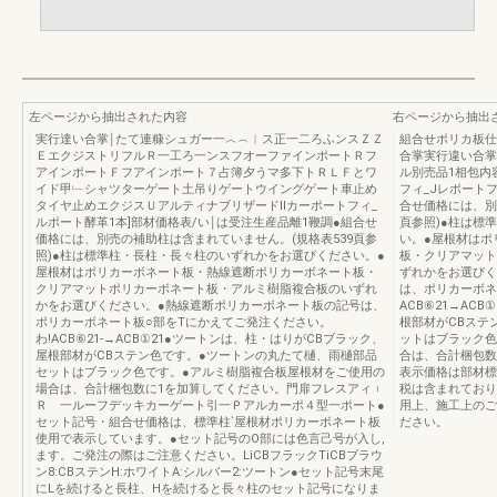
左ページから抽出された内容
右ページから抽出
実行達い合掌￨たて連糠シュガー一︿︵︱ス正一二ろふンスＺＺ
組合せポリカ板仕
ＥエクジストリフルＲ一工ろ一ンスフオーファインポートＲフ
合掌実行違い合掌
アインポートＦフアインポート７占簿夕うマ多下トＲＬＦとワ
ル別売品1相包内容
イド甲﹂シャツターゲート土吊りゲートウイングゲート車止め
フィ_Jレポート
タイヤ止めエクジスＵアルティナブリザードⅡカーポートフィ_
合せ価格には、別
ルポート酵革1本]部材価格表/い￨は受注生産品離1鞭調●組合せ
頁参照)●柱は標
価格には、別売の補助柱は含まれていません。(規格表539頁参
い。●屋根材はポ
照)●柱は標準柱・長柱・長々柱のいずれかをお選びください。●
板・クリアマット
屋根材はポリカーボネート板・熱線遮断ポリカーボネート板・
ずれかをお選びく
クリアマットポリカーボネート板・アルミ樹脂複合板のいずれ
は、ポリカーボネ
かをお選びください。●熱線遮断ポリカーボネート板の記号は、
ACB⑥21→AC
ポリカーボネート板○部をTにかえてご発注ください。
根部材がCBステ
わ!ACB⑥21-→ACB①21●ツートンは、柱・はりがCBブラック、
ットはブラック色
屋根部材がCBステン色です。●ツートンの丸たて樋、雨樋部品
合は、合計梱包数に
セットはブラック色です。●アルミ樹脂複合板屋根材をご使用の
表示価格は部材標
場合は、合計梱包数に1を加算してください。門扉フレスアィ︲
税は含まれており
Ｒ 一ルーフデッキカーゲート引一Ｐアルカーポ４型一ポート●
用上、施工上のご
セット記号・組合せ価格は、標準柱`屋根材ポリカーボネート板
ださい。
使用で表示しています。●セット記号のO部には色言己号が入し,
ます。ご発注の際はご注意ください。LiCBフラックTiCBブラウ
ン8:CBステンH:ホワイトA:シルバー2:ツートン●セット記号末尾
にLを続けると長柱、Hを続けると長々柱のセット記号になりま