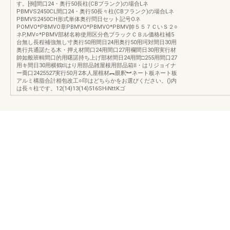
す。[例]間口24・奥行50長柱(CBブランク)の場合Lネ
PBMVS2450CL間口24・奥行50長々柱(CBフランク)の場合Lネ
PBMVS2450CH形式単体奥行問日セット記号Oネ
POMVO*PBMVO章PBMVO*PBMVO*PBMV帥５５７ＣいＳ２○
ネP,MV○*PBMV部材名称使用区分色ブラックＣＢル価格柱補5
台無し長程補強無し寸奥行50用間日24用奥行50用珂対間日30用
奥行共通諾たる木・押え材間口24用間口27用襴間日30用実行材
帥如般班輯間口的用曙諾持ち上げ部材間日24用間□255用間口27
用キ間日30用横鶴tIはり用部品雑屋根用部品箱lI・はリジョイナ
ー喬口2425527実行50月2本人屋根材︻眼釈︼ネート板ネート板
アルミ構脂合計相包改工○印はどちらかをお選びください。()内
は長々柱です。12(14)13(14)516SHiNttKゴ