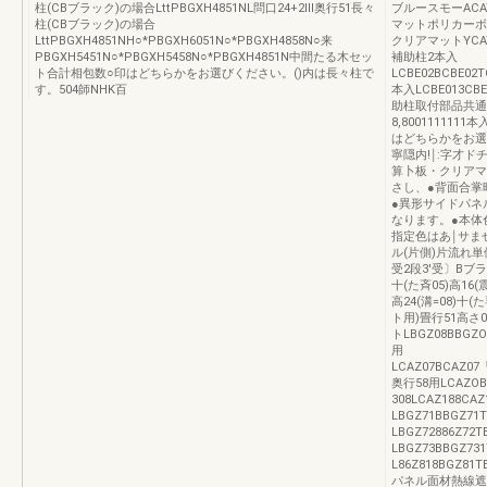
柱(CBブラック)の場合LttPBGXH4851NL問口24+2Ⅲ奥行51長々
ブルースモーACAY3
柱(CBブラック)の場合
マットポリカーボネー
LttPBGXH4851NH○*PBGXH6051N○*PBGXH4858N○来
クリアマットYCAY9
PBGXH5451N○*PBGXH5458N○*PBGXH4851N中間たる木セッ
補助柱2本入
ト合計相包数○印はどちらかをお選びください。()内は長々柱で
LCBE02BCBE02TC
す。504師NHK百
本入LCBE013CBE01
助柱取付部品共通2本
8,8001111111
はどちらかをお選
寧隠内!￨:字才
算卜板・クリアマ
さし、●背面合掌
●異形サイドパネ
なります。●本体
指定色はあ￨サま
ル(片側)片流れ単
受2段3'受〕Bブラ
十(た斉05)高16(震
高24(溝=08)十
ト用)畳行51高さ08
トLBGZ08BBGZ
用
LCAZ07BCAZ07「
奥行58用LCAZOBB
308LCAZ188CA
LBGZ71BBGZ7
LBGZ72886Z72
LBGZ73BBGZ7
L86Z818BGZ81
パネル面材熱線遮