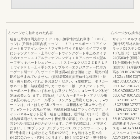
左ページから抽出された内容
右ページから抽出
組合せ片流れ両支持サイド′〔ネル加掌懐片流れ単体「EDGE(ェ
サイド′ヽネルサイ
ッジ)」[片流れ背面含掌]エッジ ！フィールボートフアイン
(奥行58)部材名称
ポートＲフアインポートＦフイ率たワイドＲ壁付タイプフイ率
ラックCBステンCB
にシャツタｔゲート上吊りゲートウイングゲート車止めタイヤ
16(た新08)十(走
止めエク一ンスＵアルティナフレンディ︲Ｒアルカーポ４型ル
24(高03)十(程郭0
ーフデッキポートシュガー↓︿︵︱スＥ一エクジスＺＺＥＲＬＦ
16(た508)十(た吾
ＬワイドＲＬ一工々手シストリプルＲ一エクジスフォー門扉カ
(程封08)十(岸吾
ーゲート引一Ｆブリザードエ博ぜ調●組合せ価格には、別売の補
高さ08LBGZ07BB
助柱は含まれていません。(規格表506頁参照)●柱は標準柱・長
LBGZaaBBGZO
柱・長々柱のいずれかをお選びください。●屋根材は、ポリカー
用に305LCAZ07B
ボネート板・熱線遮断ポリカーボネート板・クリアマットポリ
08LCAZ17BCAZl
カーボネート板のいずれかをお選びください。●シーリング材が
05LCAZ088CAZ0
別途必要とな',ます。(市販品)「ポリカーボネート・アクリル用
08LCAZ18BCA
と表記のあるアルコール系シーリングをご用意ください。」●ツ
LBGZ71BBGZ71
ートンは、柱・はりがCBブラック、屋根部材がCBステン色で
LBGZ72BBGZ7ZT
す。●ツートンの丸たて樋、雨樋取付部品はブラック色です。サ
【LBGZ738BGZ7
イドパネル●セット記号・組合せ価格は、標準柱(H打900)・屋根
LBGZ81BBGZ81T
材熱線遮断ポリカーボネート板使用で表示しています。●セット
58LBGZ828BG
言3号の○部には色記号が入ります。ご発注の際には、ど注意く
線遮断ポリカーボネ
ださい。L:CBブラックT,CBブラウン3:CBステン2:ツートンット
スモーACAY“r1
民3号末尾にLを続けると長柱(Hi2350)、Hを続けると長々柱
人フルースモーAC
(H:2700)のセットF3号になります。[例〕間口24+24・奥行51長
ACAY23¥10.5