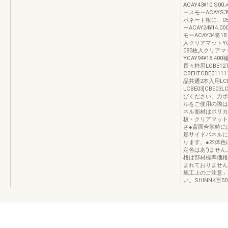
ACAY43¥10.S
ースモーACAYS3¥
ボネート板に、05
ーACAY24¥14.
モーACAY34将
人クリアマットYCAY
083枚入クリアマッ
YCAY94¥18.4
長々桂用LCBE12TC
CBEllTCBE011
品共通2本入用LCBE
LCBE03]CBE0
びください。力ポ卜
ルをご使用の際は
ネル面材はポリカ
板・クリアマット
さ●背面合掌時に
形サイドパネルに
ります。●本体色
定色はあ')ませ
格は部材標準価格
まれておりません
施工上のご注意」
い。SHINNK百50