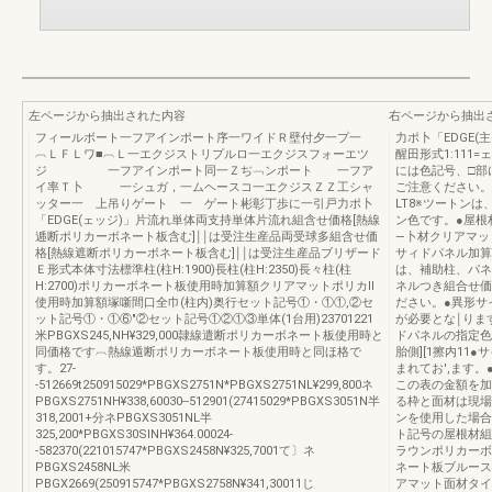
左ページから抽出された内容
右ページから抽出
フィールボート一フアインポート序一ワイドＲ壁付夕一プ一
力ポ卜「EDGE(主
︹ＬＦＬワ■︹Ｌ一エクジストリプルロ一エクジスフォーエツ
醒田形式1:111
ジ 一フアインポート同一Ｚぢ﹁ンポート 一フア
には色記号、□部
イ率Ｔ卜 一シュガ，一ムヘースコ一エクジスＺＺ工シャ
ご注意ください。
ッター一 上吊りゲート 一 ゲート彬彰丁歩に一引戸力ポ卜
LT8※ツートン
「EDGE(ェッジ)」片流れ単体両支持単体片流れ組含せ価格[熱線
ン色です。●屋根
逓断ポリカーボネート板含む]￨￨は受注生産品両受球多組含せ価
―卜材クリアマッ
格[熱線遮断ポリカーボネート板含む]￨￨は受注生産品ブリザード
サィドパネル加算
Ｅ形式本体寸法標準柱(柱H:1900)長柱(柱H:2350)長々柱(柱
は、補助柱、パネ
H:2700)ポリカーボネート板使用時加算額クリアマットポリカll
ネルつき組合せ価
使用時加算額塚噺間口全巾(柱内)奥行セット記号①・①①,②セ
ださい。●異形サ
ット記号①・①⑥"②セット記号①②①③単体(1台用)23701221
が必要とな￨りま
米PBGXS245,NH¥329,000隷線遣断ポリカーボネート板使用時と
ドパネルの指定色
同価格です︹熱線遁断ポリカーボネート板使用時と同ほ格で
胎側][1擦内1
す。27-
まれてお',ます
-512669t250915029*PBGXS2751N*PBGXS2751NL¥299,800ネ
この表の金額を加
PBGXS2751NH¥338,60030--512901(27415029*PBGXS3051N半
る枠と面材は現場
318,2001+分ネPBGXS3051NL半
ンを使用した場合
325,200*PBGXS30SlNH¥364.00024-
ト記号の屋根材組
-582370(221015747*PBGXS2458N¥325,7001て〕ネ
ラウンポリカーボ
PBGXS2458NL米
ネート板ブルース
PBGX2669(250915747*PBGXS2758N¥341,30011じ
アマット面材タイ