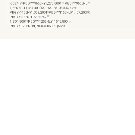
-585747*PBGYY9658N¥1,278,8001ネPBCYY9658NL半
1,326,800Fl,384.40〔54・54--58106405747米
PBGYYl158N¥1,359,2001*PBGYYl158NL¥1,407,200求
PBGYYl158NH15685747平
1.S04.8001*PBGYY1258NL¥11543.800キ
PBGYY1258NHrt,7831400500S‖NMK‖