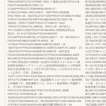
*¥369.6002901(27415747¥461.500たて連棟(2台用)237C{)キ来
段1段2段3段800(高
PBGXT2402NH¥678,70027--51・
08)800(高08)13
512660*)*PBGXT2702NH¥698,90030--51・
08)+(程封05)十(高
512901(2741¥661.9001()*¥675・900*PBGXr3002N慎
08)1300(産508)
¥750,70024--58・582370(221011520)*PBGXT2416N¥674,900め
(高08)2400(高
*PBGXT2416NL¥700,900*PBGX秘t6Nlti¥728,70027--58・
板・ポリカーボネ
582669〔2509111520D*PBGXT2716N¥707.100の
体曇行51Fit4,70Ю平
*PBGXT2716NL¥733,100¥760。90010--58・AR'901(ク
52,8ⅨF262,7側¥
74111520¥313,900)*PBGXT3016NL¥945,700背画合寧(2台
59140CF269,300
用)24・24--5147725029D*PBGXH4851N半
F305,100F139,1
610,400*PBGXH4851NLネP呂¥699,2002フ・27-―馬15029○ネ
E]30)くE&イ子58
PBGXH5451N¥629,600¥718,40030。30-
22,100r290,皿F3
-515029○*PBGXH6051N¥680,400¥769‐20024・24-
294,10〔F311,
-5847725747*PBGXH4858N¥S97.400¥723.400半751.20027・27-
55.raS9.8001¥3
-5853705747*PBGXH5458N¥728.600¥754・6001⑤来
ヨ己行予581卜Jこイ予
PBGXH5453NH¥782,40058345747)*PBGXH6058N¥842.400半
rS75.tXX415.St
863,4001(D*PBGXH6033NH¥974.200形式本体寸法標準柱(柱
58+58F2711600
H:1900)1長柱(柱H:2350)長々柱(柱H:2700)ポリカーボネート板
X416.StX¥45
使用時加算額クリアマットボリカ材使用時加算額サイズ呼称間
長々柱1呂芝2段1段
回全巾(柱内)奥行セット言己号①②①③セット記号①t①③t②セ
６０剖＋剖８００融13
ット記号①・①⑥・②単体24-
08)2100(高08)+
-5237112101*PBGYS2451N¥325,2001()*PBGYS2451NL¥338,2001
００融1300(高08)+
米PSGYS245■NH¥419,00〔熱線退断ポリカーボネート板便用時
05)十(高08)24
と同価格です。熱緩遼断ポリカ︰ボネート板使用時と同価格で
ート板・ポリカー
す。27-52671(2401米
板単体奥行51鶏8,3
PBGYS2751N¥33418001*PBGYS2751NL¥347,300車
柳,500,15315001
PBGYS2+751NH¥428,60〔30-
奥行58¥103,900F
52903(263315029*PBGYS3051N¥350,7001C)*PBGYS3051NL¥363,700
r106,100¥174,800
すPBGYS3051NH¥444,50〔48-55029米PBGYS4851N¥5361400
対96,301r265.5
の半PBGYS4851NL¥549,400=鵬印印麟1聞¥630.20〔54-
182,5側期,200平16