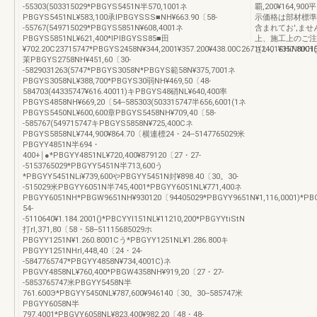
-55303(503315029*PBGYS5451N半570,1001ネ
覇,200¥164,9
PBGYS5451NL¥583,100承IPBGYSSS■NH¥663.90〔58-
示価格は部材標準
-55767(549715029*PBGYS5851N¥608,4001ネ
含まれてお',ま
PBGYS5851NL¥621,400*IPIBGYSS85■田
上、施工上のご注
¥702.20C23715747*PBGYS2458N¥344,2001¥357.200¥438.00C2671(2401¥357.8001
さい。SHiNttKH
茉PBGYS2758NH¥451,60〔30-
-5829031263(5747*PBGYS3058N*PBGYS範58N¥375,7001ネ
PBGYS3058NL¥388,700*PBGYS30弱NH¥469,50〔48-
584703(44335747¥616.40011)キPBGYS48硝NL¥640,400率
PBGYS4858NH¥669,20〔54--585303(503315747半656,6001(1ネ
PBGYS5450NL¥600,600章PBGYS5458NH¥709,40〔58-
-585767(549715747キPBGYS5858N¥725,400Cネ
PBGYS5858NL¥744,900¥864.70〔横連標24・24--5147765029米
PBGYY4851N半694・
400+￨●*PBGYY4851NL¥720,400¥879120〔27・27-
-5153765029*PBGYY5451N半713,600う
*PBGYY5451NLi¥739,600やPBGYY5451N封¥898.40〔30。30-
-515029米PBGYY6051N半745,4001*PBGYY6051NL¥771,400ネ
PBGYY6051NH*PBGW9651NH¥930120〔94405029*PBGYY9651N¥1,116,0001)*PB
54-
-5110640¥1.184.2001()*PBCYYl151NL¥11210,200*PBGYYtiStN
打rl,371,80〔58・58--51115685029ホ
PBGYY1251N¥1.260.8001Cう*PBGYY1251NL¥1.286.800キ
PBGYY1251NHrl,448,40〔24・24-
-5847765747*PBGYY4858N¥734,4001C)ネ
PBGVY4858NL¥760,400*PBGW4358NH¥919,20〔27・27-
-5853765747米PBGYY5458N半
761.600Э*PBGYY5450NL¥787,600¥946140〔30。30--585747米
PBGYY6058N半
797.4001*PBGVY6058NL¥823,400¥982.20〔48・48-