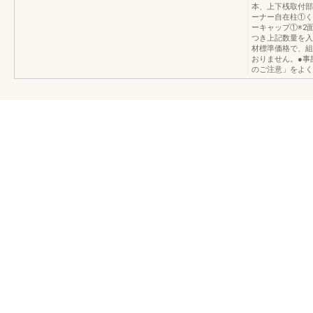
本、上下桟取付部
ーナー自在柱①く
ーキャップ①※2
つき上記数量を入れ
材標準価格で、組
おりません。●事
のご注意」をよく