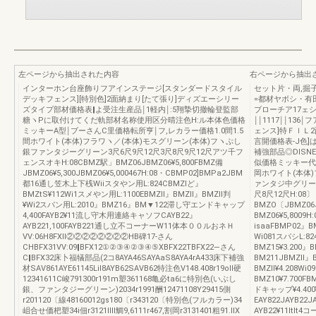
左ページから抽出された内容
右ページから抽出
インターホン台座飾りフアインステージ[スタンダードスタイル
セット片・両,掘
デッキフェンス][特別色]2面納まり[たて張り]ディズエーシリー
=都材ヤボシ・有
ズタイプ部材価格表‖よ受注生産品￨1軽内￨:5翔摯切撤輪登監部
ブローチア17ェシ
糖ヽPに取付けてくだ軌部材名称使用区分晴注色H:ル本体色価格
￨￨1117￨￨1
ミッキーA型￨ブーさんC里価格転所亨￨フ,レカラー価格1.0間1.5
ェンス]特ＦｌＬ
間ホワイト(本体)フラワヽ／(本体)モスグリーン(本体)フヽぷし
言開価格表‐J色
銀ファンタジーグリーン3尺6尺9尺12尺3尺8尺9尺12尺アツ千フ
補強部品◎DlSN
ェンスオキH:08CBMZ駅」BMZ06JBMZ06¥5,800FBMZ備
似価格ミッキー代里
JBMZ06¥5,300JBMZ06¥5,000467H:08・CBMP02]BMPa2JBM
岡ホワイト(本体)
都16通し笠木上下桟Wiiスタやン用L:824CBMZlど』
ァンタジ中グリー
BMZtS¥112Wi1スメやン用L:1100EBMZll』BMZll』BMZll判
尺8尺12尺H:08〕
¥Wi2スパン用L:2010』BMZ16』BM▼122滞し守エンドキャップ
BMZO〔JBMZ06J
4,400FAYB2¥11流し守木用連絡キャソフCAYB22』
BMZ06¥5,8009
AYB221,100FAYB221通し立不コーナーW11体本００ルおネＨ
isaaFBMP02』
VV:06H8FXll②②②②②②②②HB碑17-さん
Wi081スパシL:82
CHBFX31VV:09‖BFX12①②③④②③④⑤XBFX22TBFX22―さん
BMZ15¥3.200』
C‖BFX32床卜福犠部品(2コ8AYA46SAYAaS8AYA4rA433床下補強
BM211JBMZll』
材SAV861AYE61145Lil8AYB62SAVB62特注色V148.408r19oll硬
BMZll¥4.208W
12341611C峻791300r191m塑361168亀必ta6に特別色(いぶし
BMZ10¥7.700F
銀、ファンタジーグリーン)2034r1991酬12471108Y29415側
ドキャッブ¥4.400¥
r201120〔線48160012gs180〔r343120〔特別色(フルカラー)34
EAY822JAYB22JA
岨合せ価杷塑34i佃r3121llll鯛9,6111r467,割岡r3131401粗91.llX
AYB22¥11ltlt4コ