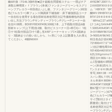
幽681側〔FS46.3側咋秒■詔チ顧船生問星軽ステル︺一理ぱチア
AY823¥7.20011
弟類土蝉甥英ｒｆブラウン(本体)ファンタジーグリーンモスグリ
2.tltXEBFXll②②
ーンフアレカラー特別色(いぶし銀、ファンタジーグリーン)特別
ム「HBFX31「BFXa
色(フルカラー)車フェンス陣調床下補強材・床下補強部品コーナ
醐WV:09HBFX12r
ー自在柱を使用する場合部材名称使用区分記号価格梱包内容拾
BFX12⑤⑥②⑥⑥②
い出し方法ブラウンPサンディーブラウンPグレーPコーナー自
「6BHa口27.all
在住H:08用」BEX81FBEX81¥38,500柱1本、上下桟取付部品6個
(クコAなSAVA4F¥
部材キャンプ(上下用)告2個、取付ビスコーナー日=梓①l(=〉1柱
1.500SAYA4S¥
①十1柱取付部品①l十1通し笠A90°コーナーキャップC※2面納ま
3=Ol188AY861S
り・3面納まりの拾い出しから、lヶ所につき上記数量を入れ替え
3=900SAY861¥3.
てください。48師NttKH
特注色合計侶63樹合tj4
721800r417
ン)合計梱包蜀S6r34
931400r44018
625,SIXgmimo1
用区分H:800
んC型価格4.0間
ーン(本体)四モ
TンスオキH:08JBM
常写,30tH:08・
スパン用IL:11
ネル本体H:800W:0
IAYA4S¥1150
郵67盟17.5111
ジーグリーン)67Y」4
色(フルカラー)7颯合
サイン͡前付けタ
爵雅背に取付けて
名称使用区分記号
ーブラウンPグレーP