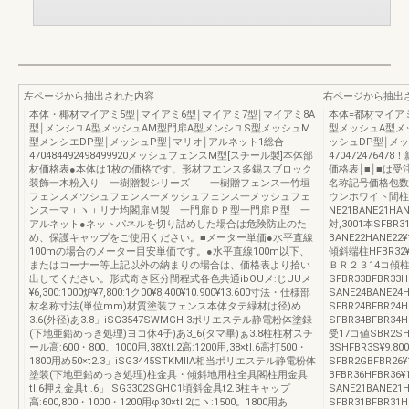
左ページから抽出された内容
右ページから抽出
本体・椰材マイアミ5型￨マイアミ6型￨マイアミ7型￨マイアミ8A
本体=都材マイアミ
型￨メンシユA型メッシュAM型門扉A型メンシユS型メッシュM
型メッシュA型メ
型メンシエDP型￨メッシュP型￨マリオ￨アルネット1総合
ッシュDP型￨メ
470484492498499920メッシュフェンスM型[スチール製]本体部
4704724764
材価格表●本体は1枚の価格です。形材フエンス多錫スブロック
価格表￨■￨■は
装飾一木粉入り 一樹贈製シリーズ 一樹贈フェンス一竹垣
名称記号価格包数
フェンスメツシュフェンス一メッシュフェンス一メッシュフェ
ウンホワイト間柱式
ンス一マ︲ヽ︲リナ均閣扉Ｍ製 一門扉ＤＰ型一門扉Ｐ型 一
NE21BANE21HA
アルネット●ネットパネルを切り詰めした場合は危険防止のた
対,3001本SFBR31
め、保護キャップをご使用ください。■メーター単価●水平直線
BANE22HANE22¥
100mの場合のメーター目安単価です。●水平直線100m以下、
傾斜端柱HFBR32
またはコーナー等上記以外の納まりの場合は、価格表より拾い
ＢＲ２３14コ傾柱S
出してください。形式奇さ区分間程式各色共通ibOUメ:じUUメ
SFBR33BFBR33
¥6,300:1000炉¥7,800:1ク00¥8,400¥10.900¥13.600寸法・仕様部
SANE24BANE24H
材名称寸法(単位mm)材質塗装フェンス本体タテ緑材は径)め
SFBR24BFBR24H
3.6(外径)あ3.8」iSG3547SWMGH-3ポリエステル静電粉体塗録
SFBR34BFBR34H
(下地亜鉛めっき処理)ヨコ休4子)あ3_6(タマ畢)ぁ3.8柱柱材スチ
受17コ値SBR2SH
ール高:600・800。1000用,38Xtl.2高:1200用,38×tl.6高打500・
3SHFBR3S¥9.8
1800用め50×t2.3」iSG3445STKMllA相当ポリエステル静電粉体
SFBR2GBFBR26
塗装(下地亜鉛めっき処理)柱金具・傾斜地用柱全具閣柱用金具
BFBR36HFBR36
tl.6押え金具tl.6」lSG3302SGHC1頃斜金具t2.3柱キャップ
SANE21BANE21H
高:600,800・1000・1200用φ30×tl.2にヽ:1500。1800用あ
SFBR31BFBR31H