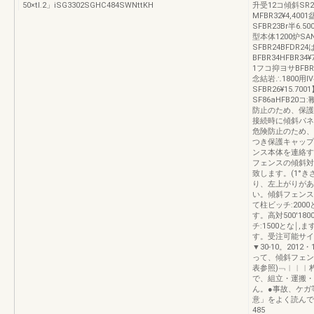
50×tl.2」iSG3302SGHC484SWNttKH
升受12コ傾斜SR2
MFBR32¥4,400
SFBR23Br半6.50
型本体1200炉SANE
SFBR24BFDR24
BFBR34HFBR34¥
1フコ抑ヨサBFBR2
念結岩∴1800用Ⅳ4
SFBR26¥15.70
SF86aHFB2
防止のため、保護
接続時に傾斜パネ
危険防止のため、
つき保護キャップ
ンス本体を連絡す
フェンスの傾斜対
致します。(1°
り、左上がりがあ
い。傾斜フェンス本
て柱ビッチ:200
す。高対500'18
チ:1500とな￨
す。受注可能サイズ10
▼30‐10。201
って、傾斜フェン
表参照)﹁︱︱︱
で、組立・運搬・
ん。●事故、ケガ
意」をよく読んで
485