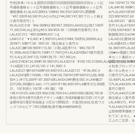
竹色[本体パネルを固団日回固日日回固回固回固回日回セット記
166.1001¥172.7
号価格価格セット記号価格価格セント記号価格価格セット記号
LALAl¥185.908¥1
価格価格ネLALA2C掛¥S6.100¥42.90C判61200101L肥囲獅
め*LALAlDl18日¥
「¥57.200半60,50C中LAロセDlはY44,00CY47,301ブロック納ま
223.8001¥237,6
け真竹⑥言竹￨う
LALAlD221「姥32
ⅢLALA2C21B「¥66.000¥52.80C¥57.200i01LAbttD2は鶏7,100平
言竹キLALA19241
71,50CDⅢLAは2Dlは¥S3.30C¥S8.30〔1200真竹⑥青竹￨Эキ
F258,S001¥267
LALA2C212「¥83.600¥89,ltlCつま
観捌猟302,SaOI¥e
LAWCl12「▼0,40C▼5,900101LAttD21¥84,700判0,2000ⅢLAは
LALAlD22,鷺08,
2Dll¥71.50[¥77,00〔¥03.50〔独立納まり真竹ホ
LALAl囲423ョ900
LALA2C2‖¥108,900半115,50〔C章LA阻湾115「¥84,70C平
56.30010中LALA
91,300ILAttD21航Flll,100¥117,7001()中LALA2Dll鶏619真竹⑥言
r26■lm電建仁
竹￨ILAは2C2HF122,100¥128,70〔均7,90Cjホ
本セット連結セッ
LAttD218□¥124,300¥130.900101LALA2Dl18「¥100.10C2100ⅢLALA20221F157,300¥
姿図/自在柱巾本体的
十LA阻距121上¥133,10Cド141,900￨十
さ柱色ブロンズつ
LALA2D211‖¥1601600¥169,40010ネLALA2D121「¥136,40Cネ
体パネル色セット
LALA2241‖尊174308い183.7tX¥150,7001¥159P500101山咄JB助
◎青竹①*LALA4A2
切Hコ￨¥173,200平187.30010承LAttDt24¥1酌生00CネLAW働27
53,400*LALA4
日lY206,300腹tS.6atい171,6001半180,40010中LA卿半212,300毘
①*LALA4A209J▼2
21。10C判所た10C準ヽ89.2観〕1挙
真竹◎青竹
198.H10101LAWr229.90dr238,70010キLAWDt30En南0生70C本
①*LALA4A212J¥9
体色C長竹A青竹S黒竹デザインA建仁寺垣B御藤垣CD四ツEラ(jF
独立納まり真竹⑥青竹
金閣寺垣G電安寺垣細まり区分12間程式・片面3目在柱;柱色ワロ
LALA4B215」¥10
ンズつSセビアフBC(増維海)真竹亀444師NMK百
*LALA4A218J¥1
は部材標準価格で
れてお',ません
工上のご注意」を