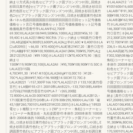
納まり方式高さ柱色セビアブラック固ブロンズつや消し回焼き
ネLALAlA212「r13
杉田日真竹色[セピアブラック圃ブロンズつや消し匝焼き杉日日
¥1051600rl16,6
真竹色匝セビアブラック国ブロンズつや消し回焼き杉目日真竹
LALAlBl“半91,
色□セピアブラック国ブロンズつや消し日焼き杉露固東竹色E本
0側¥188,10CDネL
体パネル色固回固固国固日回固団回回固日日回セット記号価格
LALAlB2‖¥163,9
価格セット言己号価格価格セット言己号価格価格セット記号価
竹ネLALAlA211F19
格価格真竹⑥青竹学LALAN半62,700半
146,300F159,500
69.30CⅢLALA2A1061¥49,500¥56,100ⅢLAは28201¥56,10〔挙
竹◎言竹￨ネ[ALAlA
59,40CキLALA2日18¥42.90C判6.ブロック納まり900真竹◎青竹
212,300F229,90
￨ⅢLAB泌狐¥74,800判3,6000*LALA2Aは半61,60C▼0,40010ネLA
¥172.7001¥181
口uB209日￨ヽ66,00〔¥70.400()中LAL町将21¥57,20〔裏竹◎言竹
236,5∝ⅢLALAH勤
￨中LA幽‖半97,900¥100,9000ⅢLALA2Al12¥84,700¥95,700*LAは
LALAlA四姥75,00
2B212日判3,60〔¥89.100()ネLALA2日112¥70,40C¥75,90〔独立
F302,50的08
納まり
角柱)コーナーセッ
1500¥119,900¥133,100(ILALA2All〔¥95,700¥108,900¥115.50Cネ
本体巾:2000本体巾
LALA2日l15鶏
柱色セピアブラッ
4,70C¥91,30〔¥147.4t10()ILALA2Allg¥110,00C10〔¥128・
セビアブラック固
70C*LAは2Bllt¥97,90Cr196.900慢14.50C¥172.70Cネ
ラック固ブロンズ
LALA28221「r157,300平166.10C*LALA2日121ド133,10C真竹⑥
ク国ブロンズつや
言竹￨キLA慨¥193.r211.20010率LAttB221い133,70010球LAWBH
日回固団日回固回
カ円50j2700真竹⑥言竹Ql0*LA-7「r265,200陸
号価格価格セット
72.8000+LALAr20.0001¥237.60010'印姥15,60C暮LALA2B12い
納ま￨真竹◎言竹章LAL
1713斑東竹⑥言竹Ql0孝LA―F278‐308r295,9000やLAu130「確
¥57,200埼0,5001
43,1側F260,700101LAWB231W233.2001()ネLALA2Blaど18920
LALAlD106L¥58,
電セット種類コーナーセット(90°コーナー・角柱)コーナーセッ
てILALAlClは¥70,
ト(コーナー角度自在・丸柱姿図登!巾本体巾:2000本体市:1000本
LALAlD209L¥97,
体巾:2000本体的:1000高さ柱色セビアブラック国ブロンズつや
竹蔓竹承LALAlC21
消しロ焼き杉目日東竹色Eセビアブラック固ブロンズつや消しE
91,300¥96,80CⅢ
焼き杉田日真竹色Eヒビアブラック固ブロンズつや消し口続き杉
立納まり1章LALAl
調固票竹色Eセビアブラック固ブロンズつや消し□続き杉調日東
170,500101LALA