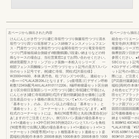
左ページから抽出された内容
右ページから抽出
けんにんじがき竹つづり建仁寺垣竹つづり御簾垣竹つづり清水
組合せバリエーシ
垣竹つづり四ツロ垣形材フェンス鋳物フェンスメッシュフエン
竜安寺jBI大津垣
ス・門扉竹つづり大津垣竹つづり金閣寺垣竹つづり竜安寺垣竹
樹麒髄シリーズ竹
つづり門扉袖垣縁台側錨ずi8館翻鶴騰i,1段違い納まりなどの特
御摩担四ツ日担デザ
殊なケースの場合は、当社営業窓□までお問い合わせください。
参照ください。●
碑姉莞覇堅スクリ︲ンブロック装飾一本粉入りシリーズ 一
SBCロセット記号
樹賠フェンス田醐糧シリーズ竹つづリセット記号の見方1スパン
※2ロデザイン呼称
分のセット記号です。例)建仁寺垣、間柱式[片面仕様】、
ット記号の○部に
W2000×H600、本体:真竹色、柱:ブロンズつや消し、連結セット
際には、ど注意く
=喜==⇒C*LALA2B206Jとなります。シγ套増黒ゴ￨デザイン呼称
[戸苅面付蹴豪]
桁数123456配号AttLALA9101112206」l犠呼称猪曇セット区分納
端柱(両lR)巾本体巾
まり区分樹日旨製距シリーズ竹つづり[建仁寺垣]建仁守壇(けん
さ柱色セピアブラ
にんじがき)建仁寺垣踏謝吐式[月ず面付朗豪]組含せ価格￨￨は受
匝セピアプラック
注生産品ロセット価格の算出方法について●1スパンの場合は
アブラック固ブロ
「基本セット」のみ、2スパン以上の場合は「基本セット」と
ラック固ブロンズ
「連絡セット」と「コーナーセット」の組合せにな',ます。●間
固団日固固回固圃
柱式のコーナーセットには、角柱(90度専用)と丸柱(角度自在)が
記号価格価格セッ
あ',ますのでご注意ください。例1)3スバン直線の場合基本セッ
納まり600盲一ホL
ト×1+連絡セット×2中①封ЭttЭ判例2)2スバンと1スバンを角柱
S.808¥92.40C¥63
(90度専用)で出隅(入隅)の場合基本セット×1+連結セット×1+コ
*LALA181備「¥5
ーナーセット(90度専用)×1セット種類基本セット連絡セット姿
¥105.608¥114,4
図端柱(両側)巾本体巾:2000本体的:1000本体巾:2000本体巾:1000
803¥101.200つ