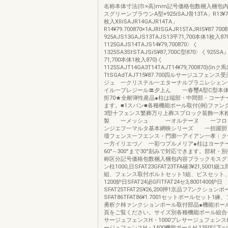
名称本体寸法(巾×高)mm記号価格包数梱入梱包
スグリーンブラウンA型×925iSAJ骨13TA」R13¥7
枚入XlliSAJR14GAJR14TA」
R14¥79.700870×1AJRlSGAJR15TAJRlS¥87.70
925AJS13GAJS13TAJS13平71,700本体1枚入8
1125GAJS14TAJS14¥79,700870〉く
1325SA3StSTAJSiS¥87,700C型870〉く925SA
71,700本体1枚入870)く
1125SAJT14GA3T14TAJT14¥79,700870)(lnク
TtSGAdTAJT15¥87.700四ルサージユフェン
ジュ 一クリステル一エターナルプラニレシェン
イル一プレジール〓夕上ん 一春璽A型C型本
拒70★全耐弾性産品●柱は端部・中間部・コーナ
ます。■1スパン■各種機能ポール取付(例)ファン
3型十フェンス繁葬万り上葬スプロック装飾一木
製 一メッシュ 一オルテーヌ 一フロイ
ンジエフ一マルタ基本網映シリーズ 一担躍胆
壇フェンス一フエンス・門廓一アイアン一孝
一方イリエづ／ 一彩つプルメリア●柱はヨーナ
60°∼300°まで30°刻みで対応できます。部材・
称区分記号価格包数梱入梱包内容ブラックモスグ
ン柱1000,日SFAT23GFAT23TFA確3¥21,5001
組、フェンス取付ボルトセット1組、ビスセット
1200炉日SFAT24泌GFITFAT24セ3,8001400炉日
SFAT25TFAT2S¥26,200押1京品フ7ンクショ
SFAT86TFAT86¥1.7001セットポールセット1
勇析ク柿ァンクションポール取付部品●機能ポール
頁をご覧ください。サイズ別各種機能ポール組合
サージュフェンスH・1000プレサージュフェンスH
ージュフェンスH・1400機能ポールH:1350以下