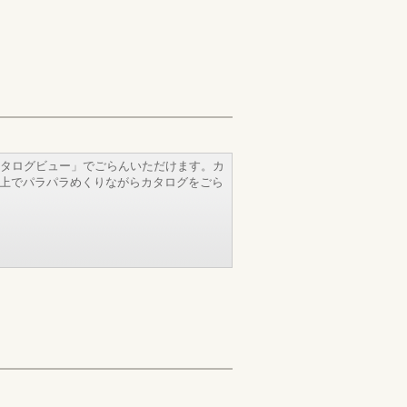
タログビュー」でごらんいただけます。カ
b上でパラパラめくりながらカタログをごら