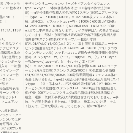
内容ブラックモ
デザインクリエーションシリーズナビアスタイルフエンス
1.7001枚本体1
typeEW●type口R本体価格表本体は1000名称本体寸法(巾×
高)mm記号価格包数相入相包内容CBステン(塗装)エアリーブル
0B型870〉く
ー〔ype―w・α1000)く6008B」Mll¥23.9001枚フェンス本体1
70〉く
枚、継手2コ、ビスセットtype―W・β1000)く6008BJM12AB」
M12¥23.900tVDe―R1000〉く6008BJLllAB」Li¥23.900:1ズ藤:。
』T13TAJT13半
αとβでは本体高さが異なります。サイズ呼称は/」の高さで表記
しています。部材・別売品価格表名称区分向巧価格包数梱入梱
馬SA」
包内容CBステン(塗装)エアリーブルー枢朗U寸側
ス受注生産品フイイ
8FAU01AFAU01¥4,400(2本〕2フト、取付説明書別幕品コーナー
テナピアスタ
ヒンジ(角度自な)ステレレスEFAU02EFAU02¥900〔2コ〕クコヴ
体価格表本体巾
クコ(ステレレス型)rスャドホtypeコW組合せ例/嚇使用区分記号
ー部に使用でき
価格3ス′ヾンtype一W。(α十/」十α)type一W。(/」+α+β)type
クションポール
一W,(α+α+α)type一W。(/」十/J十/J)③・①本
粉入り 一樹脂
体)BJMll¥23,9001BJM12¥23,9001柱取付脚FAU01¥4.400コーナ
ライン一ア
ーヒンジ(角度自在)ステンレスU02¥900合計相包数組合せ価格
フェンス一竹
¥84,900半84,900¥84,900¥34,900岳:鶏襲圏題鋼●フエンス本体に
︱ク一□︱ジー
表裏はありません。type口R組合せ例/嚇使用区分記号価格3スパ
ー部で
ンtype――R③・①本体BJLll¥23,900柱取付脚FAU01¥4.400コー
別売品価格表名
ナーヒンジ(角度自在)ステンレスEFAu02¥900合計相包数組合せ
リーンブラウ
価格¥84,900アンジエフクリエダ●表示価格は部材標準価格で、
細ユ間柱セット1
組立・運搬・取付工事費及び消費税は含まれておりません。●事
、マニュアル
故、ケガ等を防止するために「使用上、施工上のご注意」をよ
く読んで、正常な取扱いをしてください。輔NttK百427
ンポール取付部品
練、フラケットクコ
については94
せ可否表プレ
京1200プレサ
○○X機能ポール