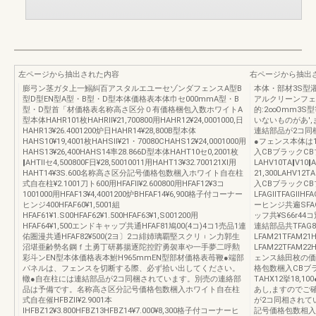
左ページから抽出された内容
右ページから抽出
膨弓ン茎ガタ上一鰯糾百アスタルエユーセゾンダフェンスA型B
本体・部材3S型濯欧誉
型D型EN型A型・B型・D型本体価格表本体巾セ000mmA型・B
アルクリーンフェ
型・D型首「材価格表名称高さ区分０有価格梱包入数ホワイトA
的:2∞Omm3
型本体HAHR101枚HAHRll¥21,700800用HAHR12¥24,0001000,日
いないものがあ'
HAHR13¥26.4001200炉日HAHR14¥28,800B型本体
連結部品が2コ同
HAHS10¥19,4001枚HAHSll¥21・70080CHAHS12¥24,0001000用
●フェンス本体は
HAHS13¥26,400HAHS14率28.866D型本体HAHT10セ0,2001枚
入CBブラックC
‖AHTllセ4,500800F日¥28,50010011用HAHT13¥32.700121Xl用
LAHV10TA‖V10‖A
HAHT14¥3S.600名称高さ区分記号価格包数梱入ホワイト自在柱
21,300LAHV1
式自在柱¥2.1001刀ト600用HFAFll¥2.600800用HFAF12¥3コ
入CBブラックCB
1001000用HFAF13¥4,4001200炉BHFAF14¥6,900格子付コーナー
LFAGllTFAGllHF
ヒンジ400HFAF60¥1,5001組
ーヒンジ共遍SFAG
HFAF61¥1.S00HFAF62¥1.500HFAF63¥1,S001200用
ッフ共¥S66r44コ
HFAF64¥1,500エンドキャップ共通HFAF81鳩00(4コ)4コ1売品1連
連結部品共TFAG8
佑圏漫共通HFAF82¥500(2ヨ〕2コ緋姉璃覇堅スクリ︲ン力郭生
LFAM21TFAM21
沼堪亜齢勢名鋼ｆ土勇丁研募揚逐陀控貯勇袈車や一手夢二呼勲
LFAM22TFAM2
彩斗ンEN型本体価格表本鮒H965mmEN型部材価格表苺鞭●端部
ェンス絲田枚の価
パネルは、フェンスを切断する際、必ず拾い出してください。
格包数梱入CBブラウン
轍●自在柱には連結部品が2コ同梱されています。別売の連絡部
TAHX12挙18
品は予備です。名称高さ区分記号価格包数梱入ホワイト自在柱
あし,ますのでご
式自在催HFBZll¥2.9001本
が2コ同相されて
lHFBZ12¥3.800HFBZ13HFBZ14¥7.000¥8,300格子付コーナーヒ
記号価格包数相入CB