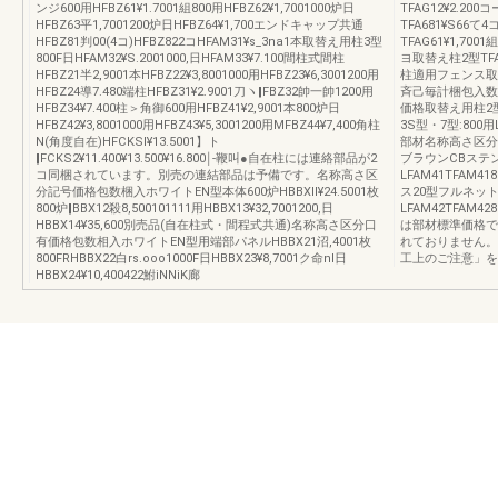
ンジ600用HFBZ61¥1.7001組800用HFBZ62¥1,7001000炉日
TFAG12¥2.20
HFBZ63平1,7001200炉日HFBZ64¥1,700エンドキャップ共通
TFA681¥S6
HFBZ81判00(4コ)HFBZ822コHFAM31¥s_3na1本取替え用柱3型
TFAG61¥1,700
800F日HFAM32¥S.2001000,日HFAM33¥7.100間柱式間柱
ヨ取替え柱2型TFAM
HFBZ21半2,9001本HFBZ22¥3,8001000用HFBZ23¥6,3001200用
柱適用フェンス取
HFBZ24導7.480端柱HFBZ31¥2.9001刀ヽ‖FBZ32帥一帥1200用
斉己毎計梱包入数
HFBZ34¥7.400柱＞角御600用HFBZ41¥2,9001本800炉日
価格取替え用柱2型:6
HFBZ42¥3,8001000用HFBZ43¥5,3001200用MFBZ44¥7,400角柱
3S型・7型:800用
N(角度自在)HFCKSl¥13.5001】ト
部材名称高さ区分
‖FCKS2¥11.400¥13.500¥16.800￨‐鞭叫●自在柱には連絡部品が2
ブラウンCBステン
コ同梱されています。別売の連結部品は予備です。名称高さ区
LFAM41TFAM4
分記号価格包数梱入ホワイトEN型本体600炉HBBXll¥24.5001枚
ス20型フルネット
800炉‖BBX12殺8,500101111用HBBX13¥32,7001200,日
LFAM42TFAM42
HBBX14¥35,600別売品(自在柱式・間程式共通)名称高さ区分口
は部材標準価格で
有価格包数相入ホワイトEN型用端部パネルHBBX21沼,4001枚
れておりません。
800FRHBBX22白rs.ooo1000F日HBBX23¥8,7001ク命nI日
工上のご注意」を
HBBX24¥10,400422鮒iNNiK廊