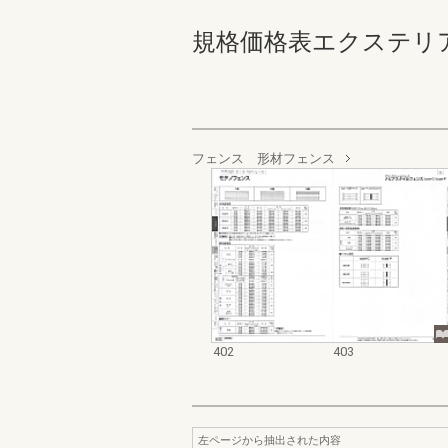
規格価格表エクステリア編_20
フェンス 形材フェンス
402
403
左ページから抽出された内容