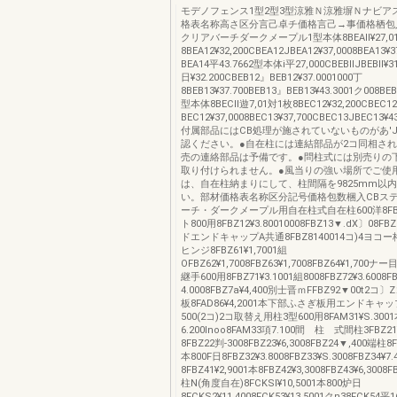
モデノフェンス1型2型3型涼雅Ｎ涼雅塀Ｎナビア
格表名称高さ区分言己卓チ価格言己→事価格栖包
クリアバーチダークメープル1型本体8BEAll¥27,0
8BEA12¥32,200CBEA12JBEA12¥37,0008BEA13¥
BEA14平43.7662型本体i平27,000CBEBllJBEBll¥3
日¥32.200CBEB12』BEB12¥37.0001000丁
8BEB13¥37.700BEB13』BEB13¥43.3001ク008BE
型本体8BECll遊7,01対1枚8BEC12¥32,200CBEC1
BEC12¥37,0008BEC13¥37,700CBEC13JBEC13¥4
付属部品にはCB処理が施されていないものがあ'
認ください。●自在柱には連結部品が2コ同相さ
売の連絡部品は予備です。●問柱式には別売りの
取り付けられません。●風当りの強い場所でご使
は、自在柱納まりにして、柱間隔を9825mm以
い。部材価格表名称区分記号価格包数梱入CBス
ーチ・ダークメープル用自在柱式自在柱600洋8FBZll
ト800用8FBZ12¥3.80010008FBZ13▼.dX〕08FBZ
ドエンドキャップA共通8FBZ8140014コ)4ヨコ
ヒンジ8FBZ61¥1,7001組
OFBZ62¥1,7008FBZ63¥1,7008FBZ64¥1,70
継手600用8FBZ71¥3.1001組8008FBZ72¥3.6008F
4.0008FBZ7a¥4,400別士晋ｍFFBZ92▼00t2
板8FAD86¥4,2001本下部ふさぎ板用エンドキャップ
500(2コ)2コ取替え用柱3型600用8FAM31¥S.3001
6.200lnoo8FAM33項7.100間 柱 式間柱3FBZ21
8FBZ22判‐3008FBZ23¥6,3008FBZ24▼,400端柱8F
本800F日8FBZ32¥3.8008FBZ33¥S.3008FBZ34¥
8FBZ41¥2,9001本8FBZ42¥3,3008FBZ43¥6,3008
柱N(角度自在)8FCKSl¥10,5001本800炉日
8FCKS2¥11.4008FCK53¥13,5001クn38FCK54