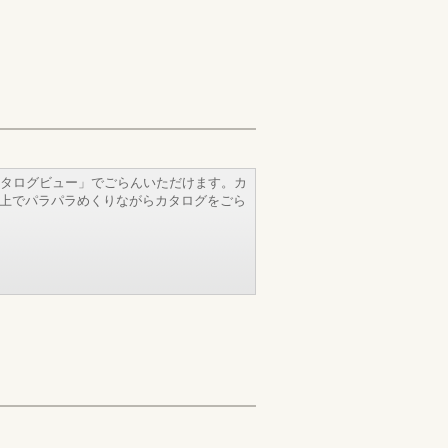
タログビュー」でごらんいただけます。カ
b上でパラパラめくりながらカタログをごら