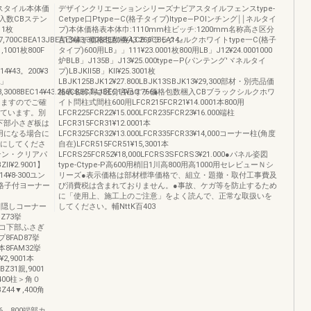
スタイル本体価
デザインクリエーションシリーズナビアスタイルフェンスtype‐
入数CBステン
Cetype口Ptype―C(格子タイプ)ltype―POIンチング￨￨ネルタイ
11枚
プ)本体価格表本体巾:1110mm柱ビッチ:1200mm名称高さ区分
37,700CBEA13JBEA13¥43,3008BEA14¥43.266CBEA14』
言己壕チ価格包数梱入CBブラックシルクホワイトtype一C(格子
1,1001枚800F
タイプ)600用LB』」111¥23.0001枚800用LB」J12¥24.0001000
炉BLB」J135B」J13¥25.000type―P(パンテング′ヾネルタイ
B14¥43。200¥3
プ)LBJKll5B」Kll¥25.3001枚
2」
LBJK125BJK12¥27.800LBJK13SBJK13¥29,300部材・別売品価
3,3008BEC14¥43.266CBEC14JBEC14¥aO.766●
格表名称高さ区分言己すチ価格包数梱入CBブラックシルクホワ
Jますのでご確
イト問柱式間柱600用LFCR215FCR21¥14.0001本800用
れています。別
LFCR225FCR22¥15.000LFCR235FCR23¥16.000端柱
下部小さぎ板は
LFCR315FCR31¥12.0001本
用になる場合に
LFCR325FCR32¥13.000LFCR335FCR33¥14,000コーナー柱(角度
内にしてくださ
自在)LFCR515FCR51¥15,3001本
テン・クリアパ
LFCRS25FCR52¥18,000LFCRS3SFCRS3¥21.000●パネル姿図
¥2.9001】
type‐Ctype‐P高600用梢旧1川高800用高1000用セレビューＮシ
14¥8‐300ユン
リーズ●表示価格は部材標準価格で、組立・題撤・取付工事費及
ー格子付ヨーナー
び消費税は含まれておりません。●事故、ケガ等を防止するため
に「使用上、施工上のご注意」をよく読んで、正常な取扱いを
0ナー目隠しコーナー
してください。輔NttK百403
BZ73挙
コ〕Zコ下部ふさぎ
8FAD87挙
本8FAM32挙
¥2,9001本
BZ31親,9001
7.400柱＞角０
FBZ44▼,400角
平16。800端部カ