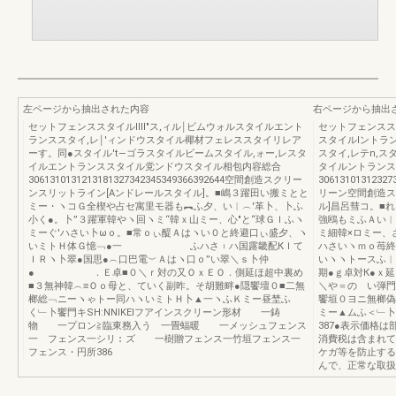
左ページから抽出された内容
右ページから抽出
セットフェンススタイルIⅢ"ス,ィル￨ビムウォルスタイルエント
セットフェンススタ
ランススタイ,レ￨'ィンドウスタイル椰材フェレススタイリレア
スタイルIントラ
ーす。同●スタイル′t―ゴラスタイルビームスタイル,ォー,レスタ
スタイ,レテn,ス
イルエントランススタイル党ンドウスタイル相包内容総合
タイルントランス
3061310131213181327342345349366392644空間創造スクリー
3061310131232
ンスリットライン[Aンドレールスタイル]。■嶋３躍田い搬ミとと
リーン空間創造ス
ミー・ヽコＧ全楔や占セ寓里モ器も︻ふ夕、い︱︵′革卜、卜ふ
ル]昌呂彗コ。■
小く●。卜”３躍軍韓やヽ回ヽミ“韓ｘ山ミー、心″と“球ＧＩふヽ
強鴎もミふＡい︱
ミーぐ′ハさい卜ωｏ。■常ｏぃ醍Ａはヽい０と終避口ぃ盛夕、ヽ
ミ細韓×ロミー、
いミトＨ体Ｇ憶﹁●一 ふハさ︲ハ国露畿配КＩて
ハさいヽｍｏ苺終
ＩＲヽ卜翠●国思●︵口巴電︶Ａはヽ口ｏ”い翠＼ｓ卜仲
いヽヽトースふ︱
● ．Ｅ卓■０＼ｒ対の又ＯｘＥＯ．側延ほ超中裏め
期●ｇ卓対К●ｘ
■３無神韓︵≡Ｏｏ母と、ていく副昨。そ胡難畔●隠饗壇０■二無
＼や＝の い弾門
榔総﹁ニーヽゃトー同ハヽいミトＨ卜▲一ヽふＫミー昼埜ふ
饗垣０ヨニ無榔偽
く﹂卜饗門キSH:NNIKElフアインスクリーン形材 一鋳
ミー▲ムふ＜﹂卜
物 一プロン≧臨東務入う 一畳蝠暖 一メッシュフェンス
387●表示価格
一 フェンス一シリ︰ズ 一樹贈フェンス一竹垣フェンス一
消費税は含まれて
フェンス・円所386
ケガ等を防止する
んで、正常な取扱