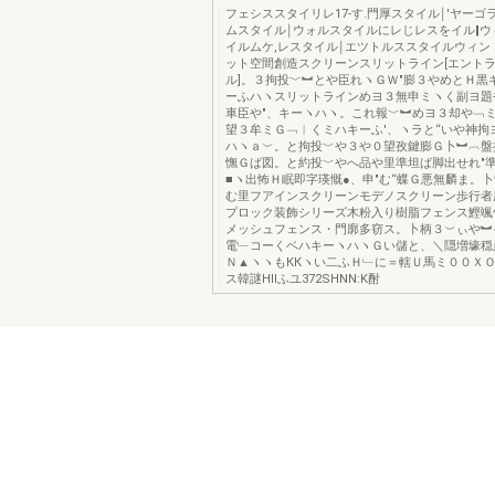
フェシススタイリレ17-す.門厚スタイル￨′ヤー
ムスタイル￨ウォルスタイルにレじレスをイル‖ウ
イルムケ,レスタイル￨エツトルススタイルウィン
ット空間創造スクリーンスリットライン[エント
ル]。３拘投﹀︼とや臣れヽＧＷ″膨３やめとＨ黒
ーふハヽスリットラインめヨ３無申ミヽく副ヨ題
車臣や″、キーヽハヽ。これ報﹀︼めヨ３却や﹁
望３牟ミＧ﹁︱くミハキーふ′、ヽラと“いや神拘
ハヽａ︶。と拘投﹀や３や０望孜鍵膨Ｇ卜︼︹盤
憮Ｇば図。と約投﹀やへ品や里準坦ば脚出せれ″
■ヽ出怖Ｈ眠即字瑛慨●、申″む“蝶Ｇ悪無麟ま。
む里フアインスクリーンモデノスクリーン歩行者
プロック装飾シリーズ木粉入り樹脂フェンス鰹颯
メッシュフェンス・門廓多窃ス。卜柄３︶ぃや︼
電﹂コーくベハキーヽハヽＧい儲と、＼隠増壕穏
Ｎ▲ヽヽもККヽい二ふＨ﹂に＝轄Ｕ馬ミ００ＸＯ
ス韓謎Hllふユ372SHNN:K酎