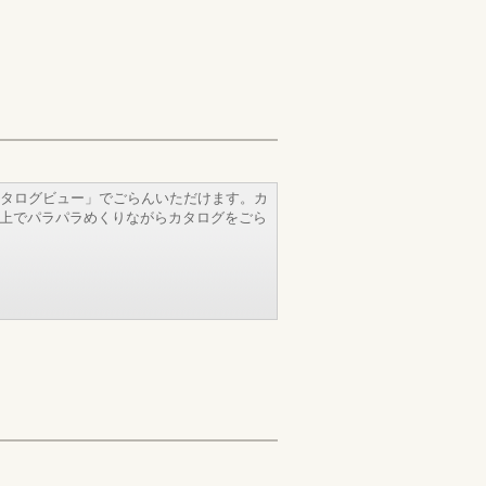
タログビュー」でごらんいただけます。カ
b上でパラパラめくりながらカタログをごら