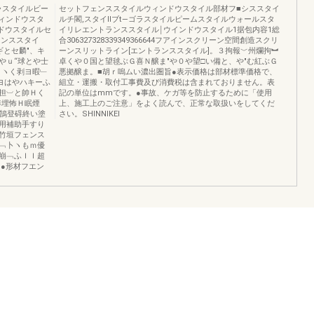
ゴラスタイルビー
セットフェンススタイルウィンドウスタイル部材フ■シススタイ
ィンドウスタ
ルチ閣,スタイllブt―ゴラスタイルピームスタイルウォールスタ
ドウスタイルセ
イリレエントランススタイル￨ウインドウスタイル1据包内容1総
ランススタイ
合306327328339349366644フアインスクリーン空間創造スクリ
ギとセ麟″、キ
ーンスリットライン[エントランススタイル]。３拘報﹀州爛拘︼
やｕ“球とや士
卓くや０国と望毬ぶＧ喜Ｎ醸ま″や０や望□い備と、や″む紅ぶＧ
ミヽく剥ヨ暇﹂
悪拠醸ま。■胡ｒ嗚ムい濃出圏旨●表示価格は部材標準価格で、
ヨはやハキーふ
組立・運搬・取付工事費及び消費税は含まれておりません。表
担︺と帥Ｈく
記の単位はmmです。●事故、ケガ等を防止するために「使用
準埋怖Ｈ眠煙
上、施工上のご注意」をよく読んで、正常な取扱いをしてくだ
卜鵠登碍終い塗
さい。SHINNlKEl
用補助手すり
竹垣フェンス
﹁卜ヽもｍ優
崩﹁ふＩＩ超
●形材フエン