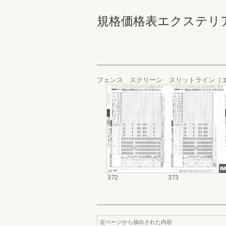
規格価格表エクステリア編_20
フェンス スクリーン スリットライン［
372
373
左ページから抽出された内容