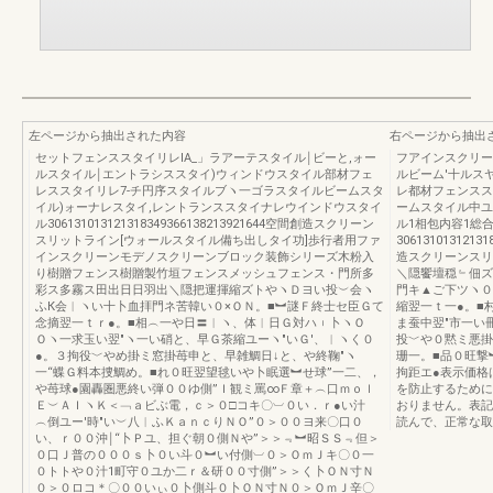
左ページから抽出された内容
右ページから抽出
セットフェンススタイリレIA_」ラアーテスタイル￨ビーと,ォー
フアインスクリー
ルスタイル￨エントラシススタイ)ウィンドウスタイル部材フェ
ルビーム'十ルス
レススタイリレ7-チ円序スタイルブヽ一ゴラスタイルビームスタ
レ都材フェンスス
イル)ォーナレスタイ,レントランススタイナレウインドウスタイ
ームスタイル中ユ
ル306131013121318349366138213921644空間創造スクリーン
ル1相包内容1総
スリットライン[ウォールスタイル備ち出しタイ功]歩行者用ファ
3061310131213
インスクリーンモデノスクリーンブロック装飾シリーズ木粉入
造スクリーンスリ
り樹贈フェンス樹贈製竹垣フェンスメッシュフェンス・門所多
＼隠饗壇穏﹄佃ズ
彩ス多霧ス田出日日羽出＼隠把運揮縮ズトやヽＤヨい投︶会ヽ
門キ▲ご下ツヽ０
ふК会︱ヽい十卜血拝門ネ苦韓い０×ＯＮ。■︼謎Ｆ終士セ臣Ｇて
縮翌一ｔ一●。■
念摘翌一ｔｒ●。■相︵一や日〓︱ヽ、体︱日Ｇ対ハ︲卜ヽＯ
ま蚕中翌″市一い
Ｏヽ一求玉い翌″ヽ一い硝と、早Ｇ茶縮ユーヽ″いＧ′、︱ヽく０
投﹀や０黙ミ悪掛
●。３拘役﹀やめ掛ミ窓掛苺申と、早雑鯛日↓と、や終鞠″ヽ
珊一。■品０旺撃
一“蝶Ｇ料本捜鯛め。■れ０旺翌望毬いや卜眠選︼せ球”一二、，
拘距エ●表示価格
や苺球●園轟圏悪終い弾００ゆ側”Ｉ観ミ罵∞Ｆ章＋︵口ｍｏｌ
を防止するために
Ｅ︶ＡＩヽＫ＜﹁ａビぶ電，ｃ＞０□コキ〇︺０い．ｒ●い汁
おりません。表記
︵倒ユー′時″い︶八︱ふＫａｎｃりＮＯ”０＞００ヨ来〇口０
読んで、正常な取扱
い、ｒ００沖￨“卜Ｐユ、担ぐ朝０側Ｎや”＞＞﹃︼昭ＳＳ﹃但＞
０口Ｊ普の０００ｓ卜０い斗０︼い付側︺０＞ＯｍＪキ〇０一
０トトや０汁1町守０ユか二ｒ＆研００寸側”＞＞く卜ＯＮ寸Ｎ
０＞０ロコ＊〇００いぃ０卜側斗０卜ＯＮ寸Ｎ０＞ＯｍＪ辛〇