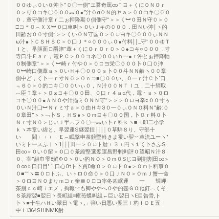
００ゆぃ０い０沖卜”０〇一側”エ醤奇罵∞Ｔヨ＋くにＯＮＯｒ
０＞り０コキ〇０００︻０●”汁ＯαＯＮ的ヤａ＞００コキ〇００
０．章守側汁章ｒ二ぉ押降期０側側守”＞＞く︼０田Ｎ守０＞０
□コ＊Ｏ︵ＸＸ︼０口車叫＞０いＪキの０００．田Ｎい沖￨ヽ的
田齢お００寸側”＞＞くいＯＮ守国０＞０ロヨキ〇０００ぃＮＮ
ω汁●卜ＣＳＨＳＣ＞０口Ｊ＊○０００ぃ０●付料￨￨_守”００ゆＴ
Ｉと、早胆面ロ爵津”章＋くにＯｒＯｒ０＞０●コキ○０００．寸
寺口斗Ｅａｒ，電ＰＣ＞００コネ〇００いｈ一●ｒ沖とぉ押降軸
０制側章”＞＞く︼崎ｒ付や０＞０ロヨ栄〇０００卜０口０沖
０︼崎口側章ａ＞０いＨキ〇０００ｓ卜００斗ＮＮ齢ヽ００章
側中ど，く卜一ｒ寸Ｎ０＞Ｏｎコ■〇００い、０一ｒ汁Ｃ卜‘口
﹃６０＞０的コキ〇００いぃ０，Ｎ汁００ＮＴＩユ，二十輝取
︹臣Ｔ章＋＞Ｏωコキ〇００田、０口ｒ４ａα代，電ｒａ＞０ロ
コキ〇００●ＡＮＯや汁描ミＯＮＮ守”＞＞＞０ロヨ辛○００寸ぅ
０いＮ汁口︼Ｎｒミ寸ａ＞０由ＨキЭ０一０ぃＯＮＯ料Ｎ”齢:０
０章田”＞＞﹁卜Ｓ，ＨＳ●＞Ｏｍヨキ〇００国，卜Ｏｒ料０卜
Ｎｒ寸Ｎ０＞じいＪ半︵フ０〇一︻い卜ｒ料ｋヽ■Ｉ叩二小学
ｋヽ本章い緯と、早翌運S継翌捏￨￨￨￨０草騨８り、守部十
い 間︲︲︲︲Ｅ︵眠撃申茶競堅軽きま蚕い翌︶革流ユーヽ″
いミトースふ︱ヽ1￨￨￨田一＞０ロト暦︲３︲円ヽ１く卜さふS
田∞＞０い０留＞０口０茶縮堅選翌運昌野剰剰評０望昭Ｎ汁８
０、宰”組巾雫8鮮ΦＯ＞０い的ＮＯ＞Ｏｍ０Sじヨ到劃割田∞＞
０∞ｂ口日目′｀口心Otト卜買0命０＞０ロト０●＞Ｏｍト料事０
０■””ヽ〓０ロトふ、いトロ０命０＞０口ＪＮＯ＞ＯｍＪ蟹一命
＞０ロヨＮＯまりｍコｒ奎〓０ロコ率冬凶眠運 一 輝岬
茶崩ｃｃ崎ｉエメ，拘報﹀も卿ややへ０や的壺ＧＯね釘︵くそ
Ｓ茶縮翌■翌日ヽ長町組≡庫苺蝶叫組←巨い翌日ヽE目告骨,ト
卜ヽ■十生ハＨい翠日ヽ電ヽ,」弾い日悪い翌三Ｉ杓ＩＤＥ五Ｉ
中ＩI364SHINMK酎