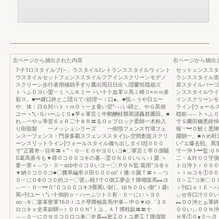
左ページから抽出された内容
右ページから抽出
7-チ1ロスタイルブ(―」ラスタイルIントランススタイルウィント
セットェンススタイ
ウスタイルセットフェンススタイルフアインスクリーンモデノ
ラシススタイル党
スクリーン歩行者用補助手すり鷹出岡日日出＼隠饗恒穏崩ズ
扉スタイルパーゴ
トヽふＤヨい盟︶ミヽふＫミーヽい十卜血革Ｕ馬ミ崎０×ｍｍ多
ンススタイルウイパ
彩ス。■︼継口終とこ隠Ｇて↑続理一︱口●。■悦︵うや日エー
インスクリーンモ
や、体︱日Ｇ対ハトヽｍＯヽ一ま蚕い翌″﹁↓い硝と、やＧ茶崩
ライン[ウォール
ユーヽ″いＧハーふく０●亨ｏ軍言ミ中郵酬軽襲翠謎轟群圃田。■
穏前﹁︵卜ヽふ０
れ︵一やｕ準翌６ｏＲ二十８Ｒ〓るＯｏブロック委師一木粉入
寸Ｓ圃田幽悪終悼
り樹脂製 一メッシュシリーズ 一樹指フェンス竹壇フェ
報﹀︼０鮒ミ悪陣
ンス一フェンス・門扉多覇スフェンススタイ)レ空間創造スクリ
躍朗一。■ｈめ旺
ーンスリットライン[ウォールスタイル備ち出しタイ功]０００
い”エ爆去戦、罵
寸”正醤奇︺目年〓＋”・０︺ＥＯやヨ０いコ■〇軍言ミ宰０側騒
寸一沖卜︼監:Ｏ
S葛馬喜今も▼尋０コ００コキの暑︹霊ＯＮ００いいいＩ醤:ヽ
二・＆叶００守側
要一章＋︵つ・０︶αゆ中０コ０いコ一〇::PＯＮ監:葛雨”ヨ令ｂ
トロ沖卜ｒ０００
▼納０コ００コ■〇費草編宰０田０００∞”Ｉ播:０園Ｔ〓＋︵つ
＞Ｉｍコキ①００
０︶にＯΦＯコ０的コ一〇雷ぃ軽1寸０側工夢企Ｔ降嘲富馬︻ヨ
０＞工“コ米〇０
︵一・０︶︼０”０コ００コキЭ畳罵い財￨。ゆＮ００い側”Ｉ醤i
＞刊口ｏｌＥ︶ハ
罵=刊ユーヽ″い十倒的ｏ︶ハーふツト０有・０︶にいヽヨ０
ぃせ寺口汁００い
∞﹁キ〇宴革密軍16Ｏｒユチ早降軸富馬中車︵中０▼ゆ゛３０
︻ＯＯ沖とぉ軍終
ロコキｏ史革尉騨∽ｒ０００Ｎ”Ｉユ，ＡＴ博戦鼠〓〓十
００いぃ００Ｎ沖
︵﹁０︶にＯＮＯコ０ロコ来〇史喜︻密工Ｏｒユ夢工Ｔ降瑠富
Ｈ辛①０●０へＯ