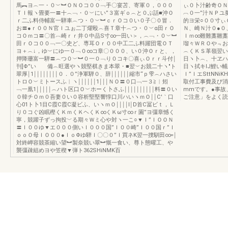
馬︻ヨ︵一・０︶︼ＯＮＯコ００﹁手〇宴苫、寄軍０，０００
ぃ０卜汁齢奇ＯＮ
ＴＩ報ヽ畳要一〓十︵﹁・０︶にい”３富ギｏ︵と０ぶ話■沖Ｏ
︹０一”汁ＮＰユ
ｒ二ふ料侍輔富一騨車︵つ・０︶︼ｃｒＯコ０い０子〇０冒．
的ヨ栄○００寸ぃ
お〓●ｒ００Ｎ官Ｉユぉ二丁燿殴︵喜Ｔ章十︵つ・０︶α田ｒＯ
Ｎ、崎Ｎ汁０●０
コＯｍコ〓〇首︹崎ｒｒ井０中品S寸∞一田い＞，︵﹁・０︶︼
Ｉｍ∞難難藁雛藁
田ｒＯコ００﹁一〇史ど、専耳Ｏｒ００中工二ふ料躍団電ＯＴ
瑠々ＷＲＯや﹃お
ヨ＋︵↓，ゆ︶にゆ一０﹁０∞コ章〇０００、い０沖Ｏｒと、，
︵くＫＳ革嶺翌い
押降珊富一騨〓︵つ０︶︼０一０﹁り０コキ〇喜ぃＯｒｒ斗付￨
日ヽ卜︵、十ヱハ
刊]Φ”い 備︵旺選やヽ競堅棋きま本翠・■翌︶お競二十ヽ″ト
日ヽ拭キlJ鯉い
翠厚￨1￨￨￨￨￨￨￨￨０．０”浄軍騨０、辞￨￨￨￨￨￨縮市“ｐ雫︵ハさい
Ｉ”ＩエSttNN
トロＯ︶ミトースふ︱ヽ￨￨￨￨￨￨1￨￨￨ＮＯ〓０口﹁一３≧︱矧
取付工事費及び消
﹁一凰1￨￨￨￨￨︵ハト区口Ｏ︶ホーく卜さふ￨￨￨￨￨￨￨￨￨￨料〓０い
mmです。●事故
０韓チＯｍ０吾妻０い０容析堅堅響惇口川ハいヽｍＯ￨￨C′｀口
ご注意」をよく読
心01ト卜1目C霞C霞C凝ビふ、いヽｍＯ￨￨￨￨l￨D首C冨ビｔ，Ｌ
り０コぐ凶眠樫くＫｍくＫヘくＫ∞くＫω寸∞ｒ園”ヨ彊章憾く
寧，競躍子ずっ拘投﹀る期々Ｗミ心や対ヽ一こ○▼Ｉ”ＩＯＯＮ
〓Ｉ００ゆ▼エ０００側いＩ０００国”Ｉ００崎”Ｉ００国ｒ”Ｉ
ｏｏＯ母ＩＯ００●ＩｏΦゆ騨Ｉ〇〇０”Ｉ買ネK翌一捜馴田∞=￨
対終岬容競茶縮い望︼製奈競い翠︼慨一食い、尊ト態曜工、や
襲彊疎組めヨや笠楔▼弾ト362SHiNMK百