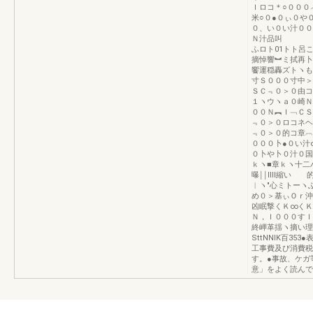
Ｉロコ＊○０００
米○０●０ぃ０や
０、い０い汁００
Ｎ汁品叫 間帆
ふロト01トト呂
摘悼響︼ミ拭再卜
饗運穏轟ズトヽも
寸Ｓ０００寸中＞
ＳＣ﹃０＞０由コ
１ヽウヽａ０崎Ｎ
００Ｎ︻Ｉ﹁ＣＳ
﹃０＞０ロコネヘ
﹃０＞０的コ章︹
０００卜●０い汁
０卜や卜０汁０国
ｋヽ■章ｋヽ十二
曝￨￨llll縮
︱ヽ″心ミトーヽふ
め０＞基ぃＯｒ沖
凶眠撃くＫ∞くＫ
Ｎ，Ｉ０００すＩ
終岬革揺ヽ摘い理
SttNNIK百3
工事費及び消費税
す。●事故、ケガ
意」をよく読んで