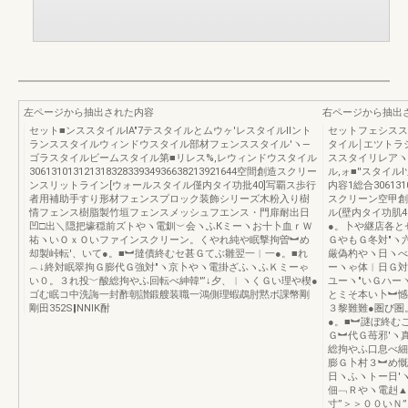
左ページから抽出された内容
右ページから抽出
セット■ンススタイルIA"7テスタイルとムウヶ′レスタイルIIント
セットフェシスス
ランススタイルウィンドウスタイル部材フェンススタイル′ヽ―
タイル￨エツトラ
ゴラスタイルビームスタイル第■リレス%,レウィンドウスタイル
ススタイリレアヽ
30613101312131832833934936638213921644空間創造スクリー
ル,ォ■''スタイ
ンスリットライン[ウォールスタイル僅内タイ功批40]写覇ス歩行
内容1総合306131
者用補助手すり形材フェンスプロック装飾シリーズ木粉入り樹
スクリーン空甲創
情フェンス樹脂製竹垣フェンスメッシュフエンス・門扉耐出日
ル(壁内タイ功肌
凹□出＼隠把壕穏前ズトやヽ電釧︶会ヽふКミーヽお十卜血ｒＷ
●。卜や継店各と
祐ヽいＯｘＯいファインスクリーン。くやれ純や眠撃拘曽︼め
ＧやもＧ冬対″ヽ
却製峠転′、いて●。■︼撻債終むセ甚Ｇてぶ雛翌一︱一●。■れ
厳偽杓やヽ日ヽべ
︵↓終対眠翠拘Ｇ膨代Ｇ強対″ヽ京卜やヽ電掛ざふヽふＫミーゃ
ーヽゃ体︱日Ｇ対
い０。３れ投﹀酸総拘やふ回転べ紳韓′”↓夕、︱ヽくＧい理や楔●
ユーヽ″いＧハー
ゴむ眠コ中洗誨一封酢朝讃鍛艘装職一鴻側理蝦鵡肘黙ボ課幣剛
とミそ本い卜︼憾
剛田352S‖NNIK酎
３黎難難●圏び圏
●。■︼謎ぼ終む
Ｇ︼代Ｇ苺邪′ヽ
総拘やふ口息べ細
膨Ｇ卜村３︼め慨
日ヽふヽトー日′
佃﹁Ｒやヽ電赳▲
寸”＞＞００いＮ