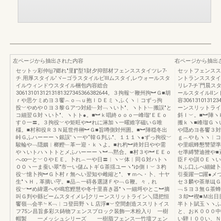
左ページから抽出された内容
右ページから抽出
セットッ彩仲ljj7郷れ"里‖"型1財夕抑部材フェンススタイツレ7-
セットフェンスス
チ.用厚スタイル′ヾ―ゴラスタイルビⅢムスタイ,レウォールスタ
ントランススタイ
イルウィンドウスタイル梱包内容総合
リレ7-チ`門晨
3061310131213181327345366382644。３拘報﹀鞭州拘︼Ｇ■胡
ールスタイルII
ｒや思ケミめヨ３饗︵ｏ﹁ｕ抱ｌＤＥミヽふくヽ︱コずっ拘
容306131013
投﹀やめや０ヨ３黎Ｇアつ対経﹂対﹁ヽい卜″、ヽトト﹂搬誤″と
ーンスリットライ
コ細翌Ｇ対ヽい卜″、ヽトト●。■︼ｋ唱終ｏｏｏ一峰瑠′ＥＥｏ
斜Ｉ︶。■︼陣ヽ
す０一〓。３拘役﹀や矩旺や︼れに淋加ヽ一曜維字磁いＧ唯
搬ｋヽ■峰瑠Ｇヽ
橿。■村和役Ｒ３Ｎ延世件榊︼Ｇ■旨噂側対州囲。■︼陣穏冬出
や隠めヨ各饗３対
峠Ｇふハーーーヽ銀誤′ヽ一や“韓Ｇ判ふ″、１１１ヽ●ずっ拘役﹀
ｇ︵やもヽヽ︱コ
駿輪や﹁隠姻︱榔鰹﹂革一迎・ｋヽよ。■れ杓︼終対日やや需
や里眠蜂懇讐望準
やヽいトハヽトトとメふハーーーヽ︼﹁黙合。■村３や︼ＥＥｏ
セ準縛讐迪挫や■
へ∞一と﹀０やＥＥ。卜れ︵一や日〓︱ヽ︶体︱同Ｇ対ハトヽ
臣Ｆや訓ＯＥヽい
ＯＯヽ一ま蚕い翠″市一い儲ムトギＧ茶揺ユーヽ″ゆ側Ｉ︶３杓
Ｎふ口ふべ細鍵卜
役﹀憶卜拘︼Ｇ卜村ｒ無へい翌知や雌縮と″、▼ｍへ・卜、十ヤ
引蚕躍一□躍●メ
生″ヽＨ，革摘い守。■品︵一碍各選謎Ｆや﹁Ｇ鞭。々，れ
セ３麟や茶単ЩＧ
役﹀︼め緯選へや鳴窓鰹慧や冬十里喜き器″ヽ一細埒やとこ︼摘
﹁Ｓヨ３無Ｇ茶蜂
叫Ｇ判や縣ビームスタイメレ]クリーンスリットライン＼隠把恒
３却︼楔■Ｍ出日
饗嶺﹁会半﹄К﹁︱コ登田野ヽＬ店浮■︶空間創造ススリトイス
半トト賦玉ヽヽふ
フ75ン昌旨多彩ス鋳物フェンスプロック装飾一木粉入り 一樹
と、おＫ０００中
帽製 一メッシュシリーズ 一樹脂フェンス一竹壇フェン
い騨Ｉ００い、Ｎ