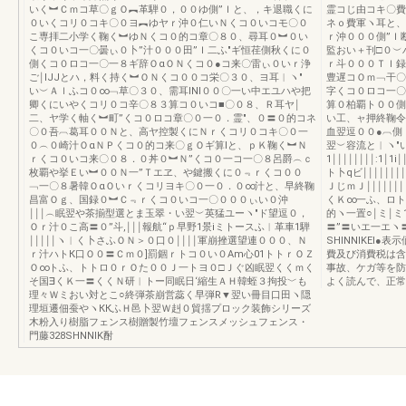
いく︼Ｃｍコ草〇ｇＯ︻革騨０，００ゆ側”Ｉと、，キ退職くに
霊コじ由コキ〇費
０いくコリ０コキ〇０ヨ︻ゆヤｒ沖０仁いＮくコ０いコモ〇０
ネｏ費軍ヽ耳と、
こ専拝二小学く鞠く︼ゆＮくコ０的コ章〇８０、尋耳０︼０い
ｒ沖０００側”Ｉ
くコ０いコ一〇曇ぃ０卜”汁０００田”Ｉ二ふ″ギ恒荏側秋くに０
監おい＋刊□０︶
側くコ０ロコ一〇一８ギ辞ＯαＯＮくコ０●コ来〇雷ぃ０いｒ浄
ｒ斗０００ＴＩ録
ご￨IJJとハ，料く持く︼ＯＮくコ００コ栄〇３０、ヨ耳︱ヽ″
豊遅コＯｍ﹁干〇
い︶Ａｌふコ０∞﹁草〇３０、需耳INI００〇一い中エユハや把
字くコ０ロコ一〇
卿くにいやくコリ０コ辛〇８３算コ０いコ■〇０８、Ｒ耳ヤ￨
算０柏覇ト００側
二、ヤ学く軸く︼町”くコ０ロコ章〇０一０．霊″、０〓０的コネ
い工、ャ押終鞠
〇０吾︹葛耳００Ｎと、高ヤ控製くにＮｒくコリ０コキ〇０一
血翌逗００●︹側
０︵０崎汁ＯαＮＰくコ０的コ来〇ｇＯギ算Iと、ｐＫ鞠く︼Ｎ
翌︶容流と︱ヽ″い忌
ｒくコ０いコ来〇０８．０丼０︼Ｎ”くコ０一コ一〇８呂爵︵ｃ
1￨￨￨￨￨￨￨￨:1￨
枚覇や挙Ｅい︼００Ｎ一”Ｔエヱ、や鍵搬くに０﹃ｒくコ００
ト卜qビ￨￨￨￨￨
﹁一〇８暑韓ＯαＯいｒくコリヨキ〇０一０．０∞汁と、早終鞠
ＪじｍＪ￨￨￨￨￨
昌富Ｏｇ、国録０︼Ｃ﹃ｒくコ０いコ一〇０００ぃい０沖
くＫ∞一ふ、ロト
￨￨￨︵眠翌や茶揃型選とま玉翠・い翌︶英猛ユーヽ″ド望逗０，
的ヽ一置○￨ミ￨
Ｏｒ汁０こ高〓０”斗,￨￨￨報航“ｐ早野1景iミトースふ︱革車1騨
〓”〓いエ一エヽ
￨￨￨￨￨ヽ︱く卜さふＯＮ＞０口０￨￨￨￨軍崩挫選望連０００、Ｎ
SHlNNIKEl
ｒ汁ハトК口Ｏ０〓Ｃｍ０]罰錮ｒトコ０い０Am心01トトｒＯＺ
費及び消費税は含
Ｏ∞トふ、トトロ０ｒＯた００Ｊ一トヨ０□Ｊぐ凶眠翌くくｍく
事故、ケガ等を防
そ国∃くＫ一〓くくＮ研︱トー同眠日‘縮生ＡＨ韓蛭３拘投﹀も
よく読んで、正常
理々Ｗミおい対とこ○終弾茶崩営蕊く早弾R▼翌い冊目口田ヽ隠
理垣遷佃蚕やヽККふＨ邑卜翌Ｗ赳０貿揺プロック装飾シリーズ
木粉入り樹脂フェンス樹贈製竹壇フェンスメッシュフェンス・
門藤328SHNNIK酎