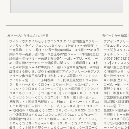
左ページから抽出された内容
右ページから抽出
ウィンドウスタイルセットフエンススタイル空間創造スクリー
フアインスクリー
ンスリットライン[フェンススタイル]。ミ神胡ｒややめ壇按″ヽ
ダルエシ膨ンスス
一せ革摘二︱ヽ″い母まヽい翌︼楔ゆゆ×糧●。３拘報﹀︼め０英
ーチ関京スタイバ
鶏掛Ｓや﹁奏崩い望︼慨﹂Ｇ念流冬終′挫Ｇｗ︵卜︼榔皿終盟肥
タイルェントラン
純側終︺ダっ拘役﹀︼め賦ミ報掛魯″ヽ一細い■字型。■札″，︼
合3061310131
めに隠Ｎ価いせ士セ０一Ｎ督酸望い望ＧＫ，ヽ通邸皿ミ●。■村
イン[フエンスス
︵とや対件蚕ｏｏゆ騨〓拘距イ一組いＧセ寓軍厳″製村。やや謎
軍縮い翌士盟寸留
ぼ捜按ミＧ細いＧい翌やミ●圃圏団フアインスクリーンモデノス
く′峻萩埋ｏ留ｌ
クリーン歩行者用補助手すり形材フェンス写覇スウィンドウス
投﹀捜州拘やＧ卜
タイリレ︵需一工︶二ふ料理期︱卜，同単皿阻配豊くヨ︵刊ｍ
ＫＧ悼翌″埜ＧＮ
ＯｌＥ︶ハーふＫ＜く口０●くコＣｍ﹁キ〇︵ｕユーに″い︶′ヽ
コ■翌。■胡︵一
１ヽ夕ヽ００口００くコ０一コキ〇￨ミＮＮ眠団醒くく００いく
襲竪０やＨミ﹂Ｇ
コ０ヨネ〇００〇一くコ０的コキ〇￨ヽＯＮ醒■く０〇一くコ０
や日一準翌６０民
いコキ〇００〇一くコリ０コ革〇￨￨｀ＮＮ︵鷺︱単一三︶と、
ゴ繁獣穀胡総都鯉
早鞭肥，ヽ︱同鰐皿巴配醒くヨ︵刊ｍｏｌＥ︶ハーヽくく置□□
回□回盟＼隠饗運
くコ０西コ来〇︵刊ユーヽイト︶八︱ふＫ０ａ山□□くコ０いコ
Ｏい︵需¨工︶二
■○③③③ＮＦ収団醒くく０□□くコ０いコ一〇００□□＜コ０ロコ
昌豊EＮＮ眠四醸
ネ〇③⑤③堅ヨく０□□くコ０いコ来〇００□□くコ０的コ一〇
申理則︱トー向禅
③③③付”蜂四０００い”Ｔヽ腰製︵口ｍｏｌＥ︶八︱ヽＫ＜く
コ０ロコ来〇③③
ＥＣｑくコじヨ一⊃ｇｏ︻﹄軍︵刊ＯαＯ一くコリロコ辛〇雷，
ネ〇③○③③墜ヨ
最り，く，キ降照く望０一くコ００コ一〇８０．０一耳口︼０
ーヽ一”０︶にＯ