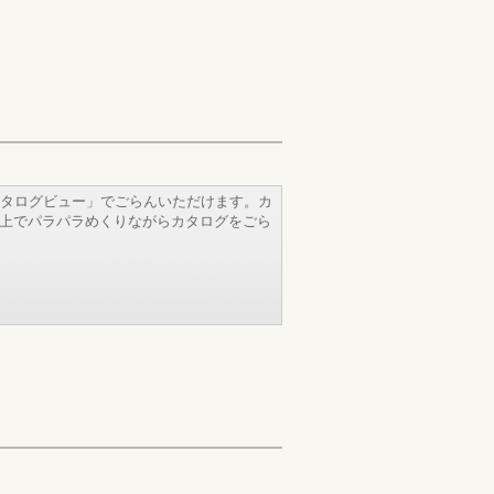
タログビュー」でごらんいただけます。カ
b上でパラパラめくりながらカタログをごら