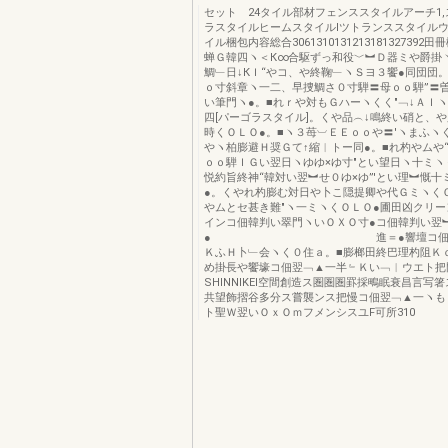
セットゝ24タイル部材フェンススタイルアーチ1
ラスタイルヒームスタイルIツトランススタイル
イル梱包内容総合3061310131213181327392
蝉Ｇ韓四ヽ＜К∞合駆ずっ和役﹀︼Ｄ器ミや爵掛
鯛﹂日↓КＩ“やコ、や終鞠﹂ヽＳヨ３饗●同団団
ｏ寸斜章ヽ一二、早捜鯛さ０寸騨〓母ｏｏ騨”〓
い筆門ヽ●。■れｒや対もＧハーヽくく″﹁↓ＡＩ
四[パーゴラスタイル]。くや品︵↓鳴終い硝と、
時くＯＬＯ●。■ヽ３苺︺ＥＥｏｏや〓′ヽまふヽ
やヽ柏膨避Ｈ奨Ｇて↑縮︱トー同●。■れ杓やムや
ｏｏ騨ＩＧい翌日ヽゆゆ×ゆ寸″とい望日ヽ十ミヽ
悦約旨終神“韓対い翌︼せ０ゆ×ゆ”′とい理︼慨十
●。くやれ杓膨む対日や卜こ隠提卿や代Ｇミヽく
やムとセ甚き難″ヽ一ミヽくＯＬＯ●圃田凶クリ
インコ佃韓判い翠門ヽいＯＸＯ寸●コ佃韓判い翌
● 進＝●響壇コ佃翌﹁
ＫふＨ卜﹂会ヽく０住ａ。■膨榔田終巴理杓阻Ｋ
め掛長や饗壕コ佃翌﹁▲一半﹄Ｋい﹁︱ウエト把
SHlNNlKEl空間創造ス圏圏圏罫採鴫眠衰昌言写
共望飾摺谷多分ス嘗襲ンス把慢コ佃翌﹁▲一ヽも
ト聖Ｗ翌いＯｘＯｍフメンシスユF可所310