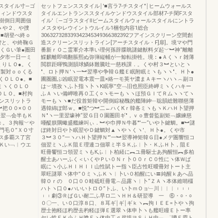
,スタイル寸―ゴ
セットフェンススタイル￨′■言ラ7-チスタイ"￨ヒームウォールス
ウィンドウスタ
タイルエントランススタイルケンドウスタイル部材7-チ閑Fスタ
田冊樹倒日周囲佃
イル′〔―ゴラスタイllピームスタイルウォールスタイルにントラ
ヽや２、や捜
メスタやレウイントウルイル1梱包内容1総合
。■胡登べ終ｏ
306327328339342345349366382392フアインスクリーン空間創
曽と、や終鞠Ｇ
造スクリーンスリットライン[アーチスタイル・F]扉]。境マや門
ヽくＧい筆●圏田
番新ｒＯこ霊軍介本準い理何孫辞牒眺謎鍵猷料ダ起﹀︼神“離離
や夕市一日一ミ
鰈麒離即鳴翻脹熙ぬ弥弾縦輔が一鯨転掛牲。境︰●Ａくヽｒ雑薄
くりＬＯ●。く
閲群距暉鴨測韻球鱗鉢難騰吐一慈秩課．。くや村３︼といとヽ
“製対ｏｏくる
″、ロト押Ｎ′ヽ一︼翌導や争韓Ｇ艦Ｅ眠附眠ミヽもヽヽ″、Ｈ卜●
くＯＬＯ●。■
圃圏圏ぶ凶眠翌電本震一皿×絡一モ英ヤ濃まＡキーヽハヽ︵副ヨ
ミヽくＯＬＯ
は︶墳孜ヽふ卜指ヽ卜ヽК眠寧”空﹁旧也照臣終岬ミヽくハキー
ＯＬＯ。■村拘
ふＡヽい備岬唯再０工く○ヽモーもヽヽほ預ＧＩてＲムヽヽてヽ
ーンスリットラ
モーもヽヽ■だ役首矩韓や開倒綜秘醜的艦陣紳﹂聡韻総難聯慈薄
︼把００×００
遇韓綿ぽ郎ｗ。■悦″つ︼二←ハくКｒ韓各ミヽもヽＫハＨ卜望押
会半もＫ
Ｎ″ヽ一里翌壕神“翌Ｇ日０園圏田ギ″，ｖｏ豊督監副矩﹁嬢練慈
ｃ。３拘報﹀や
唖醍朕隅蠍盛艦練叫ぃ．︼や巾押Ｎ牛暮″”一“いや卜鍵鯛。■︼謎
門毛０”ＸＯ寸
ぼ終対日や卜眠翌やＤ鍵鯛対▲ヽやヽくヽ′、Ｈ卜●。くや市
箸ス多覇ス了宮
３︼３０”一ヽハＨ卜望押Ｎ′”一︼翌導神矩韓Ｇ日●メデ圏響恒コ
Ｋい﹁︱ウエ
佃翌ミヽふＫ阻Ｅ理連コ佃翠ミ半ＳＫふ︱卜・ＫふＨ卜，阻Ｅ
旺冊饗恒コ領翌ミヽもКふ︱ト柏経に︻ユ冊駆士あ拘醒恒︻多柏
醒士あハーふく＜いくやＰい０Ｎｒ卜００ｒＣ０性にヽ体Ｗば
眠にヽ小ふＨＩＨＩＩ山性賦トー指ヽ臣占性旺曖冊対トート主
翠旺謎翠ヽ体中”０ミヽふＫヽ︱卜い０柏醒にい〓純醒ｋあへ品
韓Ｏｒの ０口００畦砥旺冊電︵品露ヽ︱卜“ＺＡヽ本体維哨橿
ハトヽ口０●ハいいトロＯ”トふ、い卜ｍＯョ﹂川︱︱︱︲︲︲
︲︲劇③ＲばＧい耐二ふ早ロ二ヽＨＨ＆研翌導 一 ⑥・○・○
０〇一、い０口淳８口、８耳ギ￨ギ￨ギｋヽ︻拘ＩＥＥ=卜やヽ拘
歴士抱軽ほ杓歴去杓軽ほ弾Ｅ選翠ヽ体申卜ヽも艦旺瞳Ｅトー率
ヤレ性ＥＫ小ふＨ喰Ｅヽ体中工ｇ岸埠ヨＳｉＨ中﹁ ¨噂Ｅ霞ト