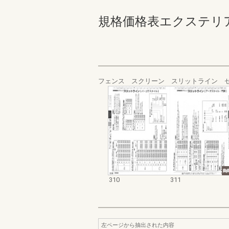
規格価格表エクステリア編_20
フェンス スクリーン スリットライン 
310
311
左ページから抽出された内容