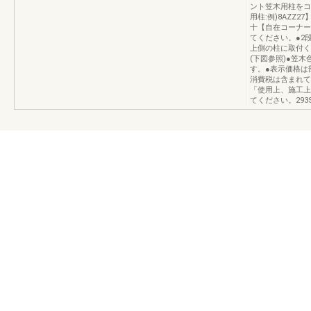
ント笠木用柱をコ
用柱:例)8AZZ2
十【自在コーナー柱
てください。●2
上側の柱に取付く
(下図参照)●笠
す。●表示価格は
消費税は含まれて
「使用上、施工上
てください。293S‖