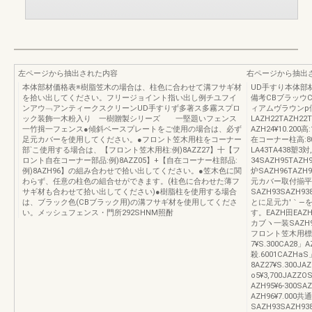
左ページから抽出された内容
右ページから抽出
本体部材価格表※樹脂笠木の場合は、柱色に合わせて溝フサギ材
UD手すり本体部
を拾い出してください。フリージョイント指い出し例チユフイ
備考CBブラッウ
ンアウ﹁アンティークスクリーンUD手すりず多著ス多霧スプロ
ィアムヴラウンp
ック装飾一木粉入り 一樹贈製シリーズ 一堅題いフェンス
LAZH22TAZH22
一竹揖一フェンス●傾斜ベースプレートをご使用の場合は、必ず
AZH24¥10.200高
足元カバーを使用してください。●フロント笠木用柱をコーナー
在コーナー柱高:800用
部`こ使用する場合は、【フロント笠木用柱:例)8AZZ27】十【フ
LA43TA438塑3
ロント自在コーナー部品:例)8AZZ05】+【自在コーナー柱部品:
34SAZH95TAZH9
例)8AZH96】の組み合わせで拾い出してください。●笠木色に関
炉SAZH96TAZH9
わらず、任意の柱色の組合せができます。(柱色に合わせた薄フ
元カバー取付揃平
サギ材も合わせて拾い出してください)●樹脂柱を使用する場合
SAZH93SAZH93
は、ブラック色(CBブラック用)の溝フサギ材を使用してくださ
とに足元力′｀―
い。メッシュフェンス・門所292SHNM照酎
す。EAZH田EAZH9
カブヽ一装SAZH92T
フロント笠木用標準目
7¥S.300CA28」
殺.6001CAZHa
8AZ27¥S.300J
o5¥3,700JAZZO
AZH95¥6‐300SA
AZH96¥7.000共通
SAZH93SAZH93