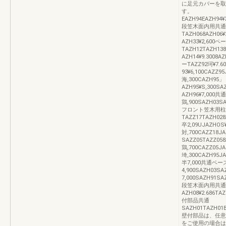
に足元カバーを取
す。
EAZH94EAZH94¥
段笠木面内用共通
TAZH068AZH06¥
AZH33¥2,6
TAZH12TAZH13
AZH14¥9.3008
ーTAZZ92珂¥7.6
93¥6,100CAZZ9
海,300CAZH95」
AZH95¥S,300SA
AZH96¥7,000
鶏,900SAZH03SA
フロント笠木用柱
TAZZ17TAZH02
卒2,09UJAZHOS
対,700CAZZ18J
SAZZ05TAZZ058
鶏,700CAZZ05JA
埼,300CAZH95JA
半7,000共通ベー
4,900SAZH03SA
7,000SAZH91S
段笠木面内用共通R`
AZH08¥2.686TA
付部品共通
SAZH01TAZH01B
壁付部品は、任意
をご使用の場合は