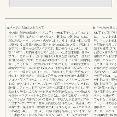
左ページから抽出された内容
右ページから抽出
拾い出し例1転落防止タイブUD手すり■UD手すりには「柱納ま
UD手すり回ブラ
り」と「壁付け納まり」があります。[柱納ま'ブ]柱納ま',には、
は、フロント笠木
埋込み式とベースプレート式があ',ます。柱は、笠木を柱の上部
時、フロント笠木
に取付ける上部笠木用柱と笠木を柱の前面に張'ブ出して取付け
付部品を用意して
るフロント笠木用柱の2タイプです。柱の取付けビッチは、柱
笠木用柱時)フロ
芯々1200ミリ以内を通守してください。●上部笠木用柱…笠木●
品姿図●笠木を二
フロント笠木用柱L」[壁付け納まし)]笠木を壁付部品で、壁面に
用柱フロント笠木
取付ける納ま',です。壁付部品の取付ピッチは、1200ミリ以内を
使用。ロジョイン
通守してください。壁付部品□柱についてらり上華■開文荒堰節
せて使い分けでき
轟勢稔評土勇中建柱には上●埋込み式間柱を駆体に理込み、コン
現場の納まり状況
クリートで固定する納まりです。平地納まり平地十足元カバー
品8食Z呂?81,2
付納まり傾斜地納まり日斜鋭+思予カバー付勧女'部笠木用柱と
ー継手8食Z‖?:￨
フロント笠木用柱があり、各々「埋込み式」と「ベースプレー
分柱納まり・壁付
ト式」があ''ます。●ベースプレート式問柱をベースプレートに
壁付納まり用柱納ま
取付け、アジャストアンカーで駆体に固定する納まりです。平
●40)●笠木を
地納まり平地十足元カバー付納まり傾斜地+足元カバー付納まり
地・傾斜地のコー
※傾斜ベースプレートをご待用の場合は、必ず足完力′ヽ一を作
ヨーナー継手90
用してくださt□笠木について笠木は、木粉入り樹脂笠木とアル
てられない場合に
ミ笠木の2タイプです。笠木は強度や安全性のため、長さ違いの
コーナー部で柱を
単体笠木・端部笠木・中間笠木の4サイズがあり、各々笠木径違
用自在コーナー柱
いのA型(,34)、B・D型(,40)、C型(平型)を品揃えしています。ぜ
ナー柱十自在コー
＼う木粉入り樹脂笠木アルミ笠木＆一司卜一Ｊ＋伺ホ鶴中間笠
竹34)B型竹40)