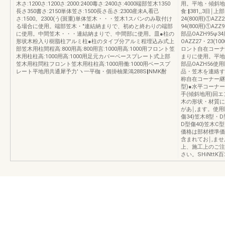
木さ:1200さ:1200さ:2000:2400毒さ:2400さ:4000端部笠木1350
用。平地・傾斜地
長さ350書さ:2150単体笠さ:1500長さ岳さ:2300産未A,看己
食:‖381,,3目
さ:1500。2300(う(斑重)単体笠木・・・笠木1スパンのみ取付け
24(800用)①AZ
る場合に使用。端部笠木・"連結納まりで、初めと終わりの端部
94(800用)①A
に使用。中間笠木・・・連結納まりで、中間部に使用。皿●柱の
部品OAZH95ψ3
形状木粉入り樹脂柱アルミ柱●柱のタイプ分アルミ程埋込み式上
OAZZ27・23(1
部笠木用柱間程高:800用高:800用言:1000用高:1000用フロント笠
ロント自在コーナ
木用柱柱高:1000用高:1000用足元カバーベースプレート式上部
まりに使用。平地
笠木用柱問柱フロント笠木用柱柱高:1000用働:1000用ベースプ
部品OAZH56使
レート平地用共通犀予力′ヽ一平枷・個掛柚業鴻288S‖NMK酎
品・笠木を連絡す
称自在コーナー継
型)●水平コーナー
手(傾斜地用)回
木の形状・材質に
があ￨,ます。使
傷34)笠木8型・D
D型傷40)笠木C
価格は部材標準価
含まれてお￨,ま
上、施工上のご注
さい。SHiNttK百