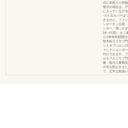
式に本粉入り樹脂
整式の場合は、戸
に入っている戸当
つけ,元カバーは
きません。ファン
ンターホン台座・
ンター・溝ふさぎ
54∼61頁)」
り/[本体部材]
型木粉入りサブ門
ットオプシ占ンC
ァンクションポー
付けできます。フ
ルキアルミサブ門
搬・取付工事費及
ガ等を防止するた
で、正常な取扱いを