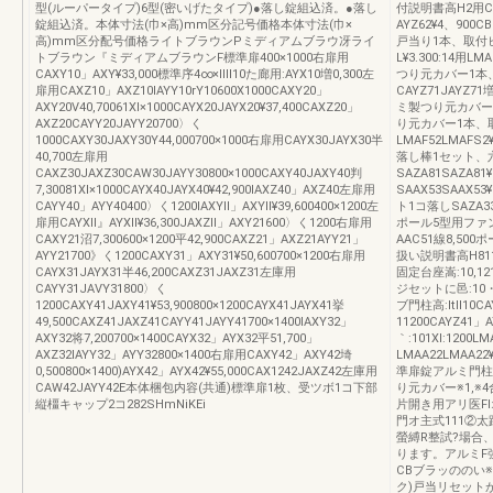
型(ルーパータイプ)6型(密いげたタイプ)●落し錠組込済。●落し
付説明書高H2用CAY
錠組込済。本体寸法(巾×高)mm区分記号価格本体寸法(巾×
AYZ62¥4、900C
高)mm区分配号価格ライトブラウンPミディアムブラウ冴ライ
戸当り1本、取付
トブラウン『ミディアムブラウンF標準扉400×1000右扉用
L¥3.300:14用LM
CAXY10」AXY¥33,000標準序4∞×llll10た廊用:AYX10増0,300左
つり元カバー1本
扉用CAXZ10」AXZ10IAYY10rY10600X1000CAXY20」
CAYZ71JAYZ71
AXY20V40,70061Xl×1000CAYX20JAYX20¥37,400CAXZ20」
ミ製つり元カバー(C
AXZ20CAYY20JAYY20700〉く
り元カバー1本、取付
1000CAXY30JAXY30Y44,000700×1000右扉用CAYX30JAYX30半
LMAF52LMAFS
40,700左扉用
落し棒1セット、
CAXZ30JAXZ30CAW30JAYY30800×1000CAXY40JAXY40判
SAZA81SAZA
7,30081Xl×1000CAYX40JAYX40¥42,900IAXZ40」AXZ40左扉用
SAAX53SAAX5
CAYY40」AYY40400〉く1200IAXYll」AXYll¥39,600400×1200左
ト1コ落しSAZA3
扉用CAYXll』AYXll¥36,300JAXZll」AXY21600〉く1200右扉用
ポール5型用ファン
CAXY21沼7,300600×1200平42,900CAXZ21」AXZ21AYY21」
AAC51線8,5
AYY21700》く1200CAXY31」AXY31¥50,600700×1200右扉用
扱い説明書高H811
CAYX31JAYX31半46,200CAXZ31JAXZ31左庫用
固定台座嵩:10,12
CAYY31JAVY31800〉く
ジセットに邑:10・
1200CAXY41JAXY41¥53,900800×1200CAYX41JAYX41挙
ブ門柱高:ltll10C
49,500CAXZ41JAXZ41CAYY41JAYY41700×1400IAXY32」
11200CAYZ41
AXY32将7,200700×1400CAYX32」AYX32平51,700」
｀:101Xl:1200
AXZ32IAYY32」AYY32800×1400右扉用CAXY42」AXY42埼
LMAA22LMAA
0,500800×1400)AYX42」AYX42¥55,000CAX1242JAXZ42左庫用
準扉錠アルミ門柱
CAW42JAYY42E本体梱包内容(共通)標準扉1枚、受ツボ1コ下部
り元カバー※1,
縦橿キャップ2コ282SHmNiKEi
片開き用アリ医Fl
門オ主式111②太
螢縛R整試?場合
ります。アルミF
CBブラッののい※
ク)戸当リセット