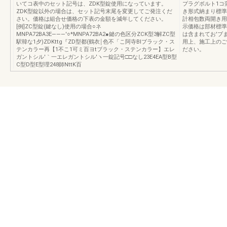
いてコ表中のセット記号は、ZDK型錠使用になっています。
プラグボルト1コ落し
ZDK型錠以外の場合は、セット記号末尾を変更してご発注くだ
き形式納まり標準
さい。価格は組合せ価格の下表の金額を減年してください。
計相包数両開き用
[例]ZC型錠(鍵なし)使用の場合○ネ
示価格は部材標準
MNPA72BA3E―――'○*MNPA72BA2●鍵の色区分ZCK型3解ZC型
は含まれてお'ブ
駅韓な1夕)ZDKttg『ZD型都(鶴衣￨色不「こ阿寺BIブラック・ス
用上、施工上のご
テンカラー再【1不こ1可ミ百ヨtブラック・ステンカラー】エレ
ださい。
ガントシル′｀一エレガントシル′ヽ一錠記号□□なし23E4EA型B型
C型D型E型理248師NttK百