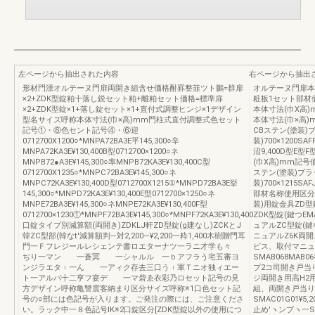
左ページから抽出された内容
右ページから抽出
形材門漂オルテーヌ門扉両開き組含せ価格酎罫整韮ツト鵬=群扉
オルテーヌ門扉本
×2+ZDK型錠粕十落し鋭セット粕+離粕セット価格=標準扉
粧板1セット部材
×2+ZDK型錠×1+落し錠セット×1+直付式調整ヒンジ×1デザイン
本体寸法(巾X高
型名サイズ呼称本体寸法(巾×高)mm門柱式直付調整式色セット
本体寸法(巾×高)
記号①・⑥色セント記号④・⑥迎
CBステン(塗装)
0712700X1200○*MNPA72BA3E平145,300○辛
装)700×1200SAFF
MNPA72KA3E¥130,400B型0712700×1200○ネ
沼9,400D型E
MNPB72●A3E¥145,300○率MNPB72KA3E¥130,400C型
(巾X高)mm記号
0712700X1235○*MNPC72BA3E¥145,300○ネ
ステン(塗装)ブラ
MNPC72KA3E¥130,400D型0712700X1215①*MNPD72BA3E挙
装)700×1215SAFJ
145,300○*MNPD72KA3E¥130,400E型0712700×1250○ネ
部材名称使用区分
MNPE72BA3E¥145,300○ネMNPE72KA3E¥130,400F型
装)用錠金具ZD型錠
0712700×1230①*MNPF72BA3E¥145,300○*MNPF72KA3E¥130,400
ZDK型錠(鍵つEM
口錠タイプ別減算額(両開き)ZDKLJ軒ZD型錠(g建なし)ZCKとJ
ュアルZC型錠(鍵な
韓ZC型部(韓なt′減算額判―対2,200―¥2,200一粋1,400木樹贈門耳
ニュアルZ6K両開き
門一Ｆフレジールレシェンテ書ロエターナツ一ラニ才学も々
ビス、取付マニュ
ぢり一マン 一蒼冥 一シャルル 一ｂアフラう宅五審ヨ
SMAB068MAB
ンジラエタ︲一ん 一アィク存去三口う︲軍Ｔニオ独ィエー
プ2コ司開き戸当
ト一アルバ十二亨フ宴デ 一マ砦ゑ衣彩乃ロセット記号の見
ジ両開き用高H2用S
方デザイン呼称亀讐震客納まり区分サイズ呼称※1口色セット記
組、両開き戸当り
号の○部には色記号が入ります。ご発注の際には、ご注意くださ
SMAC01G01¥5
い。ラック中一８色記号IK※2口錠区分[ZDK型錠以外の使用につ
止め′ヽンブヽ一SAA