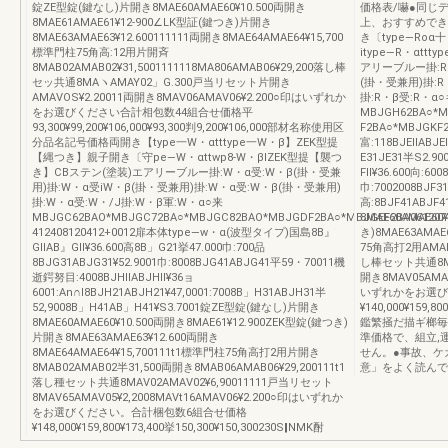
錠ZE型錠(鍵なし)片開き8MAE60AMAE60¥10.500両開き
価格表/嚇●同じデ
8MAE61AMAE61¥12‐900∠LK型証(鍵つき)片開き
上、おすすめでき
8MAE63AMAE63¥12.600111111両開き8MAE64AMAE64¥15,700
き〔type―Ro
標準門柱75角高:12用片開斉
itype―R・αtt
8MAB02AMAB02¥31,5001111118MA806AMAB06¥29,200落し棒
アリーブルー掛:R・
セッ共通8MAヽAMAY02」G.300戸当リセット片開き
(掛・受兼用)掛:R
AMAVOS¥2.20011両開き8MAV06AMAV06¥2.200○印はいずれか
掛:R・β受:R・α○
をお選びください合計相包数44組合せ価格平
MBJGH62BA○*M
93,300¥99,200¥106,000¥93,300判9,200¥106,000部材名称使用区
F2BA○*MBJGK
分品名記号価格両開き【type一W・αtttype一W・β】ZEK型提
富:118BJEllABJE
【縄つき】親子開き〔守pe―W・αttwp8-W・βlZEK型提【襲つ
E31JE31半S2.9
き】CBステン(塗装)エアリーブルー掛:W・α受:W・β(掛・受兼
Fll¥36.600向:60
用)掛:W・α受iW・β(掛・受兼用)掛:W・α受:W・β(掛・受兼用)
巾:7002008BJF3
掛:W・α受:W・/J掛:W・β軍:W・α○来
高:8BJF41ABJ
MBJGC62BAO*MBJGC72BA○*MBJGC82BAO*MBJGDF2BA○*MBJGEF2BA061207
8MAE60AMAE60
412408120412+0012扉本体type―w・α(波型タイプ)国島8B』
き)8MAE63AMAE
GllAB』Gll¥36.600高8B」G21挙47.000巾:700品
75角高打2用AMAB0
8BJG31ABJG31¥52.9001巾:8008BJG41ABJG41平59・70011機
し棒セット共通8MA
逝鍔努目:4008BJHllABJHll¥36ョ
開き8MAV05AMAV
6001:An∩l8BJH21ABJH21¥47,0001:7008B」H31ABJH31半
いずれかをお選び
52,9008B」H41AB」H41¥S3.7001錠ZE型錠(鍵なし)片開き
¥140,000¥159,
8MAE60AMAE60¥10.500両開き8MAE61¥12.900ZEK型錠(鍵つき)
鑑繁掻だ描ギ榔毎
片開き8MAE63AMAE63¥12.600両開き
準価格で、組立,
8MAE64AMAE64¥15,700111t1標準門柱75角高打2用片開き
せん。●事故、ケ
8MAB02AMAB02半31,500両開き8MAB06AMAB06¥29,200111t1
意」をよく読んで
落し種セット共通8MAV02AMAV02¥6,90011111戸当リセット
8MAV65AMAV05¥2,2008MAVt16AMAV06¥2.200○印はいずれか
をお選びください。合計梱包数6組合せ価格
¥148,000¥159,800¥173,400挙150,300¥150,300230S‖NMK酎