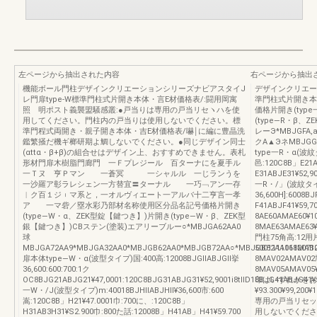
左ページから抽出された内容
右ページから抽出
機能ボール門柱デザインクリエーションシリーズナビアスタイJ
デザインクリエー
レ門扉type‐W標準門柱式片開き本体・言E材価格表/:闘用岡寓
準門柱式片開き本
照 明ポスト義襲盟騒感叢:●戸当りは専用の戸当リセヽハを使
価格片開き(typ
用してください。門柱内の戸当りは使用しないでください。標
(type―R・β、
準門程式両開き・親子開き本体・吉E材価格表/嚇￨に編に豊晶洗
レーЭ*MBJGFA,a
鑑繁掻だ機ギ榔研期よ鯛しないでください。●同じデザイン同士
クA▲ЭネMBJGG7
(αttα・β+β)の組合せはデザイン上、おすすめできません。表札
type一R・α(波紋タイ
形材門扉木樹脂門廊門 一Ｆプレジール 百ターナにを夏手ル
邑:120C8B」E21A
一Ｔヌ 亨Ｐマン 一蒼冥 一シャルル 一じランうを
E31ABJE31¥52,9
一沙羅ア彰ラレシェン一方替宜〓ターナル 一巧﹁アン一存
一R・/」(波紋タイプ
︱ク百１ジ︲マ系と，一オルヴィエート一アルバ十二亨言一孝
36,600H]:6008B
ア 一マ砦／塁水彩乃部材名称使用区分品名記号価格片開き
F41ABJF41¥5
(type―W・α、ZEK型錠【鍵つき】)片開き(type―W・β、ZEK型
8AE60AMAE60¥
銀【鍵つき】)CBステン(塗装)エアリーブルー○*MBJGA62AA0
8MAE63AMAE63
球
門柱75角高:12用片
MBJGA72AA9*MBJGA32AA0*MBJGB62AA0*MBJGB72AA○*MBJGB82AA06120712
5001111118M
扉本体type―W・α(波型タイプ)国:400高:12008BJGllABJGll挙
8MAV02AMAV
36,600:600:700:1ク
8MAV05AMAV05¥
OC8BJG21ABJG21¥47,0001:120C8BJG31ABJG31¥52,9001i8tllD18BJG41ABJG41¥5
印はいずれかをお
一W・/J(波型タイプ)m:40018BJHllABJHll¥36,600市:600
¥93.300¥99,200
嵩:120C8B」H21¥47.0001巾:700に、:120C8B」
専用の戸当リセッ
H31AB3H31¥S2.900巾:800た話:12008B」H41AB」H41¥59.700
用しないでくださ