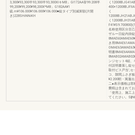
3,300¥93,300半93,300半93,300XlキMB」GI172AA挙99.208半
く12008BJG41AB
99,200¥99,200¥98,200X*MB」G182AA¥1
400×12008BJFll
硫.m¥106.000¥106.000¥106.000■錠タイプ別減算額(片開
く
き)228SHiNNiKH
12008BJH21ABJH
く12008BJH31AB
F41¥S9.70080
名称使用区分言己
ザルー日錠内掛錠
8MAE60AMAE
き用8MAE61AMA
OMAE63AMAE
明書8MAE64AMA
8MAB02AMAB02
ンジセット4組、
付説明書落し錠セット
取付ビス戸当',セッ
コ、隙間ふさぎ板1
¥2.200靭・
二●表示価格は部
費税は含まれてお
「使用上、施工上
てください。S‖NM