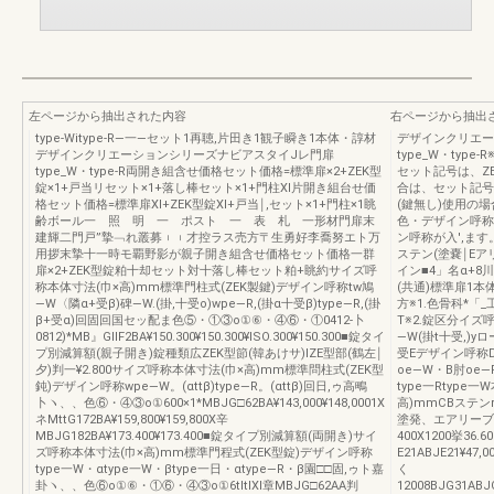
左ページから抽出された内容
右ページから抽出
type‐Witype‐R―一―セット1再聴,片田き1観子瞬き1本体・諄材
デザインクリエー
デザインクリエーションシリーズナビアスタイJレ門扉
type_W・typ
type_W・type‐R両開き組含せ価格セット価格=標準扉×2+ZEK型
セット記号は、Z
錠×1+戸当リセット×1+落し棒セット×1+門柱Xl片開き組台せ価
合は、セット記号
格セット価格=標準扉Xl+ZEK型錠Xl+戸当￨,セット×1+門柱×1眺
(鍵無し)使用の場合
齢ボール一 照 明 一 ポスト 一 表 札 一形材門扉末
色・デザイン呼称
建輝二門戸”摯﹁れ叢募︲︲才控ラス売方〒生勇好李喬努エト万
ン呼称が入',ま
用拶末摯十一時モ覇野影が親子開き組含せ価格セット価格一群
ステン(塗嚢￨E
扉×2+ZEK型錠粕十却セット対十落し棒セット粕+眺約サイズ呼
イン■4」名α+8
称本体寸法(巾×高)mm標準門柱式(ZEK製鍵)デザイン呼称tw鳩
(共通)標準扉1
―W〈隣α+受β)碑―W.(掛,十受o)wpe―R,(掛α十受β)type―R,(掛
方※1.色骨科*「
β+受α)回固回国セッ配ま色⑤・①③o①⑥・④⑥・①0412-卜
T※2.錠区分イ
0812)*MB』GIIF2BA¥150.300¥150.300¥lSO.300¥150.300■錠タイ
―W(掛t十受,)yロ
プ別減算額(親子開き)錠種類広ZEK型節(韓あけサ)IZE型部(鶴左￨
受Eデザイン呼称D
夕)判一¥2.800サイズ呼称本体寸法(巾×高)mm標準問柱式(ZEK型
oe―W・B肘oe
鈍)デザイン呼称wpe―W。(αttβ)type―R。(αttβ)回日,ゥ高鴫
type一Rtyp
卜ヽ、、色⑥・④③o①600×1*MBJG□62BA¥143,000¥148,0001X
高)mmCBステン
ネMttG172BA¥159,800¥159,800X辛
塗発、エアリーブルー標
MBJG182BA¥173.400¥173.400■錠タイプ別減算額(両開き)サイ
400X1200挙36.6
ズ呼称本体寸法(巾×高)mm標準門程式(ZEK型錠)デザイン呼称
E21ABJE21¥47,0
type一W・αtype一W・βtype一日・αtype―R・β園□□固,ゥト嘉
く
卦ヽ、、色⑥o①⑥・①⑥・④③o①6tltlXl章MBJG□62AA判
12008BJG31ABJG