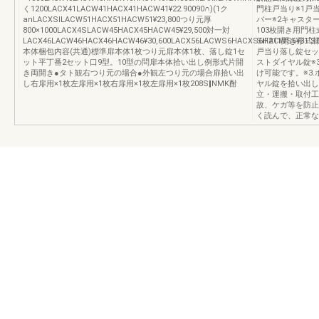
く1200LACX41LACW41HACX41HACW41¥22.90090∩)(1ク
門柱戸当り※1戸
anLACXSlLACW51HACX51HACW51¥23,800つり元厚
バー※2キャスタ
800×1000LACX4SLACW45HACX45HACW45¥29,500対一対
103枚開き用門柱
LACX46LACW46HACX46HACW46¥30,600LACX56LACWS6HACXS6HACWS6¥31.S
SiF211開き
本体梱包内容(共通)標準扉本体1枚つり元扉本体1枚、落し錠1セ
戸当り落し錠セッ
ット平丁番2セット口9型。10型の問扉本体拾い出し例形式片開
ストダイヤル錠※3
き両開き●タト観右つり元の場合●外観左つり元の場合扉拾い出
け可能です。※3
し右扉用×1枚左扉用×1枚右扉用×1枚左扉用×1枚208S‖NMK酎
ヤル錠を拾い出し
立・運搬・取付工
故、ケガ等を防止
く読んで、正常な取