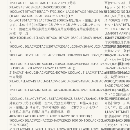
1200LACT51TACT51OACT51¥25.206つり元扉
百付ヒレジ2組、
XlLACS45TACS45BACS45¥30,300800〉く
1セットつ￨:10・12
1000LACT45TACT458ACT45¥30,300×1LACS46TACS468ACS46¥32,200800X1200L
直付ヒンジ4組、取付
(1LACSS6TACSS68ACSS6¥32.666900)(1ク
半16,500戸当り
0∩LACTS6TACTSS8ACTS6¥32.9009型●扉は右用・左用があり
埼,400戸当り
ます。本体寸法(巾×高)mmCBブラックCBブラウンCBステンホ
セットLMAF16TM
ワイト価格左扉用右扉用左扉用右扉用左扉用右扉用左扉用右扉
バーLMAF50¥2
用標 準 扉
LMAF51TMAF
400X10001LACU10LACV10TACu10TACV108ACu108ACV10HACu10HACV10¥19.400
EMAF42EMAF
く
付説明書説足長落
1000LACu20LACV20TACU20TACV208ACu208ACV20HACU20HACY20¥21.200700
EMAF61EMAF6
く
六角レンチ、取付
1000LACu30:V30TACu30TACV308ACU308ACV30HACU30¥22,200800)
SAZA31SAZA31
く
め′ヽシパー共SAAX
1000LACU40LACV40TACu40,V408ACU408ACV40HACU40HACV40¥23,000400×1200
ン′ヽ-1コ(長打
〈1200LACu21LACV21TACu21TACV218ACじ
SAZA83SAZA8
21BACV21HACU21HACV21¥22,400700×1200LACu31LACV31TACu31TACV318ACU
き袖扉袖扉×1LACY1
つり元厚
枚、錠受金物1コ
XlLACU45LACV4STACU45TACV458ACU458ACV45HACU4SHACV45¥30,700800〉
400XlLACYll:Y
く
SADD07SADD
1200LACU46LACV46TACU46TACV468ACU468ACV46HACU46IV46¥31.800900)
喜ポストTA4型本体S
く
スト1コ(別売品)ダ
1200LACuS6LACV56TACuS6TACVS68ACUS68ACVS6HACU56HACV56¥32,300●
鶏.400ダイヤ
外観右つり元は右扉用、左つり元は左扉用です。10型●扉は右
り茎￨″練や、ふ高lCL
用・左用があ'ります。本体寸法(巾×高)mmCBブラックホワイ
当り1本、落し錠
ト価格左扉用右扉用左扉用右扉用標準 扉
1,LMAF16TMA
400×1000LACX10LACW10HACX10HACW10¥18.300600)く
材]襲春韓※1.
1000LACX20LACW20HACX20HACW20¥20.100700×1000LACX30LACW30HACX30
ありません。調整
半20.900800)
ください。※2.
<1000LACX40LACW40HACX46HACW40¥21.800XlLAXllLACWllHACXllHACWll¥19
解懸田問康証ポス