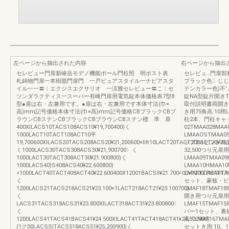
左ページから抽出された内容
右ページから抽出
セレビュー門扉新峻岳モデノ機能ボール門柱照 明ポスト表
セレビュ…門扉部
札鋳物門扉一本樹脂門扉門 一戸ピュアスタイル一ナビアスタ
ブラック色〕じじフ
イル一一〓︱エクジスエクサリオ 一涼雅セレビュー〓こ︱セ
テンカラー色)不
ツンダラクティス一スーパー有峰門扉用電気錠本体価格表7型8
錠NA型錠片開きT
型●扉は右・左兼用です。●扉は右・左兼用です本体寸法(巾×
取付説明書両開きSM
高)mm記号価格本体寸法(巾×高)mm記号価格CBブラックCBブ
き用75角高:10用L
ラウンCBステンCBブラックCBブラウンCBステン標 準 扉
柱2本、門柱キャッ
400XlLACS10TACS108ACS10¥19,700400)く
02TMAA028MAA
1000LACT10TACT108ACT10平
LMAAOSTMAA0
19,700600XlLACS20TACS208ACS20¥21,200600×lllt10LACT20TACT208ACT20¥21.
ップ2コヒンジ4組、
く1000LACS30TACS308ACS30¥21,900700〉く
32,500つり元扉用
1000LACT30TACT308ACT30¥21.900800)く
LMAA09TMAA09
1000LACS40)S408ACS40¥22.600800)
LMAA10HMAA1
<1000LACT40TACT408ACT40¥22.600400X12001BACSll¥21.700400×1200LACTllTA
LMAF17TMAF
く
セット、豪板・ビス
1200LACS21TACS218ACS21¥23.100×1LACT218ACT21¥23.100700)
LMAF18TMAF1
く
開き用つり元扉用
LACS31TACS318ACS31¥23.800XlLACT318ACT31¥23.800800〉
LMAF15TMAF1
く
バー1セット、裏
1200LACS41TACS41BACS41¥24.500XlLACT41TACT418ACT41¥24,500900)
高:1LMAF16TM
(1ク00LACSSlTACS518ACS51¥25,200900)く
セットき用:10。12ナ