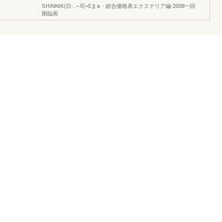
SHINNIK(日-..~司=Eまa・総合価格表エクステリア編-2008一回
困臨画