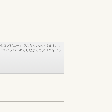
タログビュー」でごらんいただけます。カ
b上でパラパラめくりながらカタログをごら